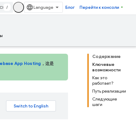
/
Блог
Перейти к консоли
ы
Содержание
rebase App Hosting
，这是
Ключевые
возможности
Как это
работает?
Путь реализации
Следующие
шаги