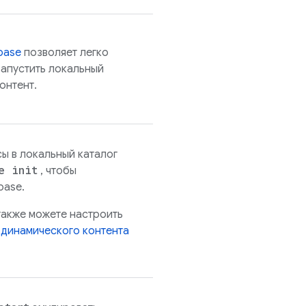
base
позволяет легко
запустить локальный
онтент.
ы в локальный каталог
e init
, чтобы
base.
также можете настроить
я
динамического контента