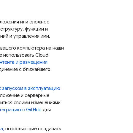
иложения или сложное
структуру, функции и
ний и управления ими.
в вашего компьютера на наши
те использовать
Cloud
нтента и размещения
единение с ближайшего
х запуском в эксплуатацию
.
иложение и серверные
иться своими изменениями
теграцию с GitHub
для
а,
позволяющие создавать