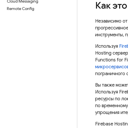
Cloud Messaging
Как это
Remote Config
Независимо от
прогрессивное
инструменты, 
Используя
Fir
Hosting
сервер
Functions for F
микросервисо
пограничного 
Вы также може
Используя
Fire
ресурсы по ло
по временному
упрощения ите
Firebase Hosti