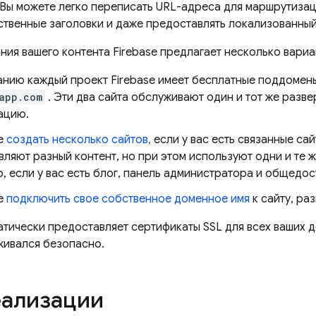
Вы можете легко переписать URL-адреса для маршрутизац
ственные заголовки и даже предоставлять локализованный
ния вашего контента Firebase предлагает несколько вари
анию каждый проект Firebase имеет бесплатные поддомен
app.com
. Эти два сайта обслуживают один и тот же разве
ацию.
е
создать несколько сайтов,
если у вас есть связанные са
ляют разный контент, но при этом используют одни и те ж
, если у вас есть блог, панель администратора и общедо
е
подключить свое собственное доменное имя
к сайту, ра
атически предоставляет сертификаты SSL для всех ваших д
живался безопасно.
еализации