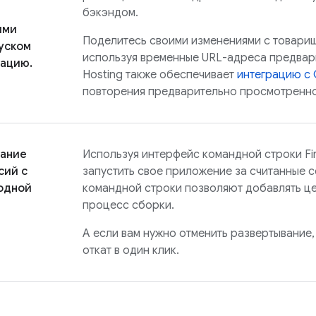
бэкэндом.
ями
Поделитесь своими изменениями с товари
уском
используя временные URL-адреса предвар
тацию.
Hosting
также обеспечивает
интеграцию с 
повторения предварительно просмотренно
вание
Используя интерфейс командной строки
Fi
сий с
запустить свое приложение за считанные 
одной
командной строки позволяют добавлять це
процесс сборки.
А если вам нужно отменить развертывание
откат в один клик.