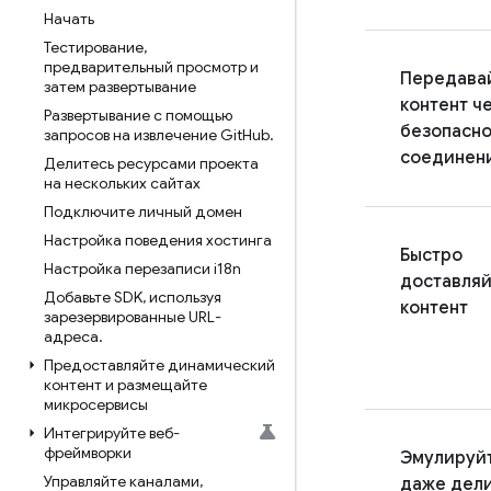
Начать
Тестирование
,
предварительный просмотр и
Передава
затем развертывание
контент ч
Развертывание с помощью
безопасн
запросов на извлечение Git
Hub
.
соединен
Делитесь ресурсами проекта
на нескольких сайтах
Подключите личный домен
Настройка поведения хостинга
Быстро
Настройка перезаписи i18n
доставля
Добавьте SDK
,
используя
контент
зарезервированные URL-
адреса
.
Предоставляйте динамический
контент и размещайте
микросервисы
Интегрируйте веб-
фреймворки
Эмулируй
Управляйте каналами
,
даже дел