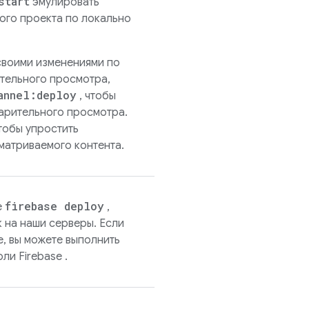
start
эмулировать
ого проекта по локально
своими изменениями по
тельного просмотра,
annel:deploy
, чтобы
варительного просмотра.
тобы упростить
матриваемого контента.
firebase deploy
е
,
 на наши серверы. Если
е, вы можете выполнить
соли
Firebase
.