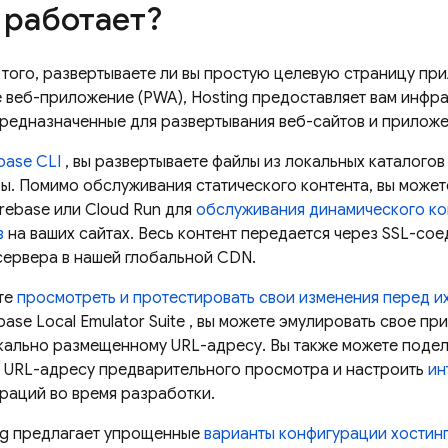
 работает?
 того, развертываете ли вы простую целевую страницу пр
 веб-приложение (PWA),
Hosting
предоставляет вам инфра
предназначенные для развертывания веб-сайтов и приложе
ebase
CLI
, вы развертываете файлы из локальных каталого
ы. Помимо обслуживания статического контента, вы може
irebase
или
Cloud Run
для
обслуживания динамического ко
в
на ваших сайтах. Весь контент передается через SSL-со
сервера в нашей глобальной CDN.
те
просмотреть и протестировать свои изменения перед и
base Local Emulator Suite
, вы можете эмулировать свое пр
кально размещенному URL-адресу. Вы также можете подел
 URL-адресу предварительного просмотра и настроить
ин
раций во время разработки.
ng
предлагает упрощенные
варианты конфигурации хостинг