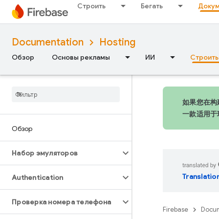
Строить
Бегать
Докум
Documentation
Hosting
Обзор
Основы рекламы
ИИ
Строить
如果您在构建
一款适用于
Обзор
Набор эмуляторов
Translatio
Authentication
Проверка номера телефона
Firebase
Docum