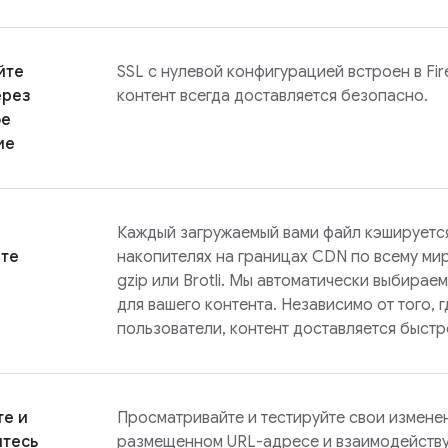
йте
SSL с нулевой конфигурацией встроен в
Fi
ерез
контент всегда доставляется безопасно.
ое
ие
Каждый загружаемый вами файл кэшируетс
йте
накопителях на границах CDN по всему мир
gzip или Brotli. Мы автоматически выбирае
для вашего контента. Независимо от того, 
пользователи, контент доставляется быстр
те и
Просматривайте и тестируйте свои измене
итесь
размещенном URL-адресе и взаимодейству