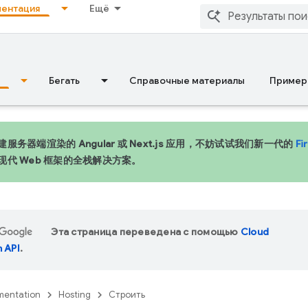
ентация
Ещё
Бегать
Справочные материалы
Пример
服务器端渲染的 Angular 或 Next.js 应用，不妨试试我们新一代的
Fi
现代 Web 框架的全栈解决方案。
Эта страница переведена с помощью
Cloud
n API
.
entation
Hosting
Строить