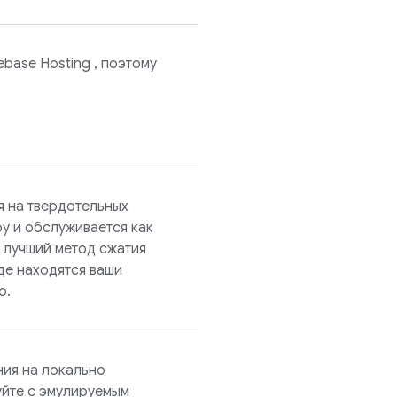
rebase Hosting
, поэтому
я на твердотельных
у и обслуживается как
м лучший метод сжатия
где находятся ваши
о.
ния на локально
йте с эмулируемым