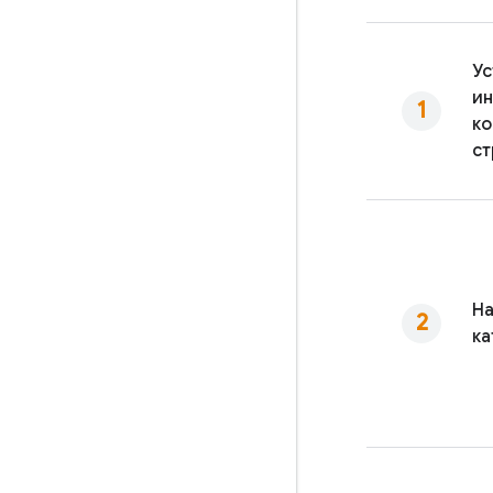
Ус
и
к
с
На
ка