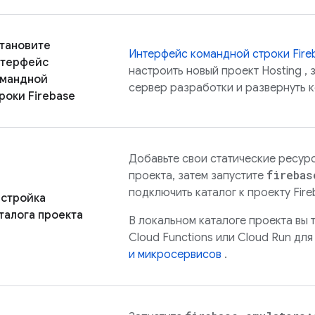
тановите
Интерфейс командной строки
Fire
нтерфейс
настроить новый проект
Hosting
, 
омандной
сервер разработки и развернуть к
троки
Firebase
Добавьте свои статические ресурс
firebas
проекта, затем запустите
подключить каталог к ​​проекту Fire
стройка
талога проекта
В локальном каталоге проекта вы 
Cloud Functions
или
Cloud Run
дл
и микросервисов
.