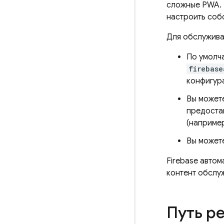
сложные PWA. 
настроить соб
Для обслужива
По умолч
firebase
конфигур
Вы может
предостав
(например
Вы может
Firebase автом
контент обслу
Путь р