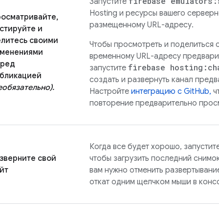
firebase emulators:
Запустите
Hosting
и ресурсы вашего серверн
осматривайте,
размещенному URL-адресу.
стируйте и
литесь своими
Чтобы просмотреть и поделиться 
зменениями
временному URL-адресу предвари
еред
firebase hosting:ch
запустите
бликацией
создать и развернуть канал пред
еобязательно).
Настройте
интеграцию с GitHub,
ч
повторение предварительно прос
Когда все будет хорошо, запустит
зверните свой
чтобы загрузить последний снимок
йт
вам нужно отменить развертывани
откат одним щелчком мыши в кон