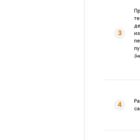
Пр
те
де
и
п
пу
(н
Ра
са