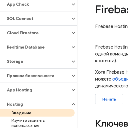
App Check
Fireba
SQL Connect
Firebase Hosti
Cloud Firestore
Firebase Hosti
Realtime Database
одной команды
контента).
Storage
Хотя
Firebase 
Правила безопасности
можете
объед
динамического 
App Hosting
Начать
Hosting
Введение
Изучите варианты
Ключев
использования