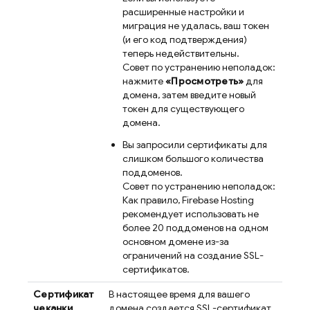
расширенные настройки и
миграция не удалась, ваш токен
(и его код подтверждения)
теперь недействительны.
Совет по устранению неполадок:
нажмите
«Просмотреть»
для
домена, затем введите новый
токен для существующего
домена.
Вы запросили сертификаты для
слишком большого количества
поддоменов.
Совет по устранению неполадок:
Как правило,
Firebase Hosting
рекомендует использовать не
более 20 поддоменов на одном
основном домене из-за
ограничений на создание SSL-
сертификатов.
Сертификат
В настоящее время для вашего
чеканки
домена создается SSL-сертификат.