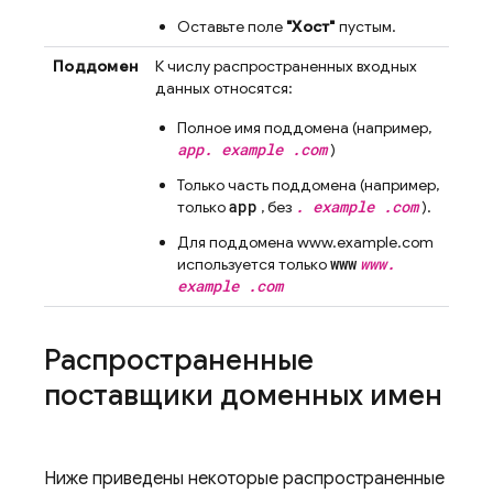
Оставьте поле
"Хост"
пустым.
Поддомен
К числу распространенных входных
данных относятся:
Полное имя поддомена (например,
app. example .com
)
Только часть поддомена (например,
app
. example .com
только
, без
).
Для поддомена www.example.com
www
www.
используется только
example .com
Распространенные
поставщики доменных имен
Ниже приведены некоторые распространенные