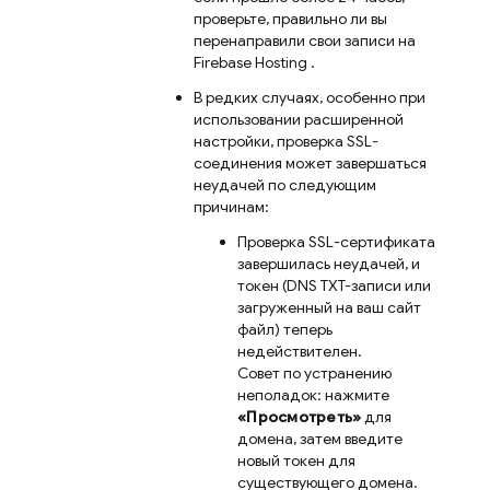
проверьте, правильно ли вы
перенаправили свои записи на
Firebase Hosting
.
В редких случаях, особенно при
использовании расширенной
настройки, проверка SSL-
соединения может завершаться
неудачей по следующим
причинам:
Проверка SSL-сертификата
завершилась неудачей, и
токен (DNS TXT-записи или
загруженный на ваш сайт
файл) теперь
недействителен.
Совет по устранению
неполадок: нажмите
«Просмотреть»
для
домена, затем введите
новый токен для
существующего домена.