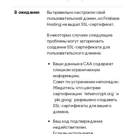
В ожидании
Вы правильно настроили свой
пользовательский домен, но
Firebase
Hosting
не выдал SSL-сертификат.
В некоторых случаях следующие
проблемы могут затормозить
создание SSL-сертификата для
пользовательского домена:
Ваши данные в CAA содержат
слишком ограниченную
информацию.
Совет по устранению неполадок:
Убедитесь, что центрам
сертификации `letsencrypt.org` и
`pki.goog` разрешено создавать
SSL-сертификаты для вашего
домена.
Ваш код подтверждения
недействителен.
Если вы используете