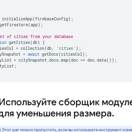
initializeApp
(
firebaseConfig
);
getFirestore
(
app
);
st of cities from your database
ion
getCities
(
db
)
{
iesCol
=
collection
(
db
,
'cities'
);
ySnapshot
=
await
getDocs
(
citiesCol
);
yList
=
citySnapshot
.
docs
.
map
(
doc
=>
doc
.
data
());
tyList
;
 Используйте сборщик модул
) для уменьшения размера
.
:
Этот шаг можно пропустить, если вы используете инструмент кома