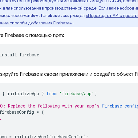
:
Настоятельно рекомендуется использовать модульный API, особе
 для использования в производственной среде. Если вам необходи
имер, через
, см. раздел
«Переход от API с прост
window.firebase
ные способы добавления Firebase»
.
е Firebase с помощью npm:
install firebase
ируйте Firebase в своем приложении и создайте объект F
{
initializeApp
}
from
'firebase/app'
;
O: Replace the following with your app's 
Firebase confi
firebaseConfig
=
{
.
app
=
initializeApp
(
firebaseConfig
);