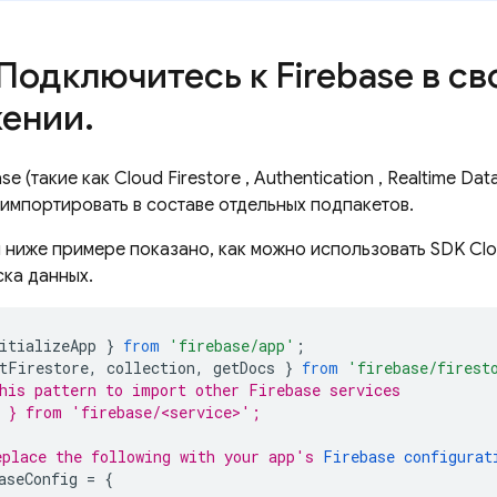
 Подключитесь к Firebase в с
ении
.
se (такие как
Cloud Firestore
,
Authentication
,
Realtime Dat
 импортировать в составе отдельных подпакетов.
 ниже примере показано, как можно использовать SDK
Clo
ска данных.
itializeApp
}
from
'firebase/app'
;
tFirestore
,
collection
,
getDocs
}
from
'firebase/firest
his pattern to import other Firebase services
 } from 'firebase/<service>';
place the following with your app's 
Firebase configurat
aseConfig
=
{