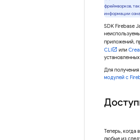
фреймворков, так
информации озна
SDK
Firebase
J
неиспользуемы
приложений, п
CLI
или
Crea
установленных
Для получения
модулей с Fire
Доступ
Теперь, когда 
любые из след