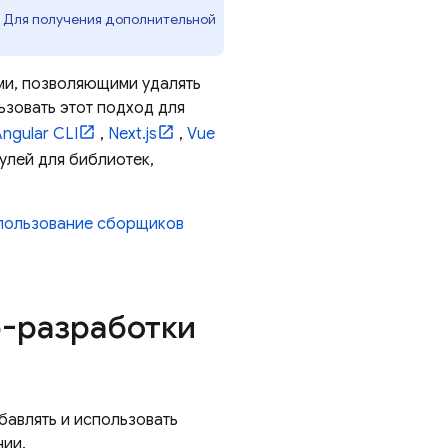
. Для получения дополнительной
ми, позволяющими удалять
ьзовать этот подход для
ngular CLI
,
Next.js
,
Vue
улей для библиотек,
пользование сборщиков
б-разработки
обавлять и использовать
нии.