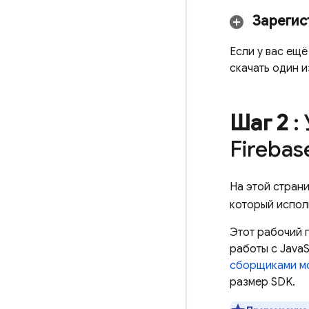
Зарегис
Если у вас ещё
скачать один 
Шаг 2
:
Firebas
На этой стран
который испол
Этот рабочий 
работы с Java
сборщиками м
размер SDK.