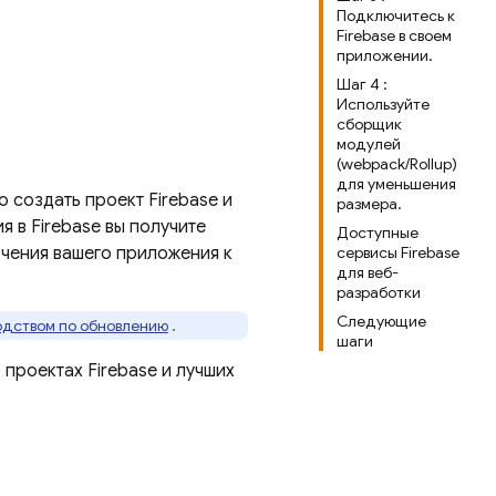
Подключитесь к
Firebase в своем
приложении.
Шаг 4 :
Используйте
сборщик
модулей
(webpack/Rollup)
для уменьшения
 создать проект Firebase и
размера.
 в Firebase вы получите
Доступные
ючения вашего приложения к
сервисы Firebase
для веб-
разработки
Следующие
одством по обновлению
.
шаги
 проектах Firebase и лучших