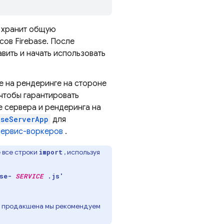
й хранит общую
ов Firebase. После
вить и начать использовать
е на рендеринге на стороне
 чтобы гарантировать
 сервера и рендеринга на
aseServerApp
для
сервис-воркеров
.
 все строки
, используя
import
ase-
SERVICE
.js'
ля продакшена мы рекомендуем