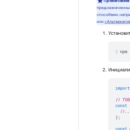
Примечание
предназначенных
способами, напр
или
«Альтернатив
Установит
npm 
Инициализ
import
// TOD
const
//..
};
const