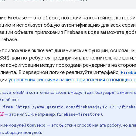
ие Firebase — это объект, похожий на контейнер, которы
ацию и использует общую аутентификацию для всех сервис
ации объекта приложения Firebase в коде вы можете доба
irebase.
е приложение включает динамические функции, основанны
SSR), вам потребуется предпринять дополнительные шаги,
ие конфигурации между проходами рендеринга на стороне
клиента. В серверной логике реализуйте интерфейс
Fireb
ции
управления сессиями вашего приложения с помощью 
льзуете ESM и хотите использовать модули для браузера? Замените
 шаблон:
} from 'https://www.gstatic.com/firebasejs/12.17.1/fireb
CE
— это имя SDK, например,
).
firebase-firestore
ние модулей браузера — это бысткий способ начать работу, но д
ть сборщик модулей.