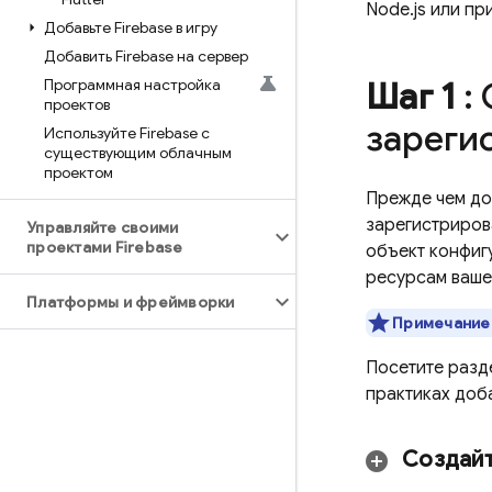
Node.js или п
Добавьте Firebase в игру
Добавить Firebase на сервер
Программная настройка
Шаг 1
: 
проектов
зареги
Используйте Firebase с
существующим облачным
проектом
Прежде чем доб
зарегистриров
Управляйте своими
проектами Firebase
объект конфиг
ресурсам вашег
Платформы и фреймворки
Примечание
Посетите раз
практиках доб
Создайт