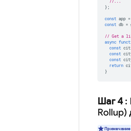
//...
};
const
app
=
const
db
=
// Get a li
async
funct
const
cit
const
cit
const
cit
return
ci
}
Шаг 4
:
Rollup
Примечание