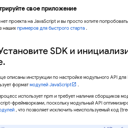
трируйте свое приложение
 нет проекта на JavaScript и вы просто хотите попробовать
из наших
примеров для быстрого старта
.
 Установите SDK и инициализ
e
.
ице описаны инструкции по настройке модульного API для
ьзует формат
модулей JavaScript
.
процесс использует npm и требует наличия сборщиков мо
Script-фреймворками, поскольку модульный API оптимизир
одулей
, что позволяет исключить неиспользуемый код (tre