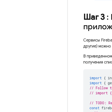
Шаг 3
:
прилож
Сервисы Fireba
другие) можно
В приведенном
получения спи
import
{
in
import
{
ge
// Follow t
// import {
// TODO: Re
const
fireb