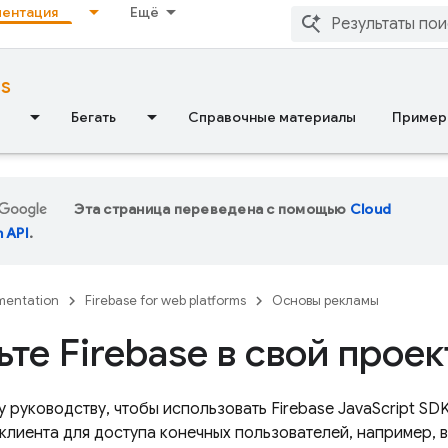
ентация
Ещё
ms
Бегать
Справочные материалы
Пример
Эта страница переведена с помощью
Cloud
n API
.
entation
Firebase for web platforms
Основы рекламы
те Firebase в свой проек
у руководству, чтобы использовать
Firebase
JavaScript
SDK
 клиента для доступа конечных пользователей, например,