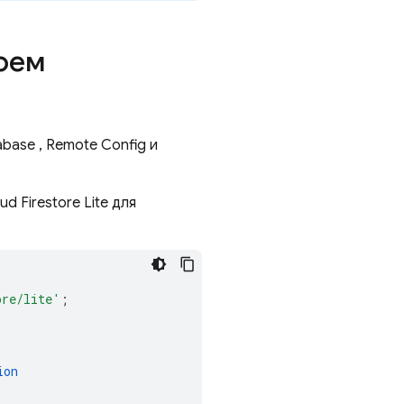
воем
abase
,
Remote Config
и
ud Firestore
Lite для
ore/lite'
;
ion