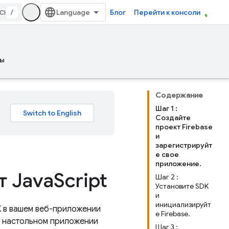
/
Блог
Перейти к консоли
ы
Содержание
Шаг 1 :
Создайте
проект Firebase
и
зарегистрируйт
е свое
приложение.
т Java
Script
Шаг 2 :
Установите SDK
и
инициализируйт
 в вашем веб-приложении
е Firebase.
 в настольном приложении
Шаг 3 :