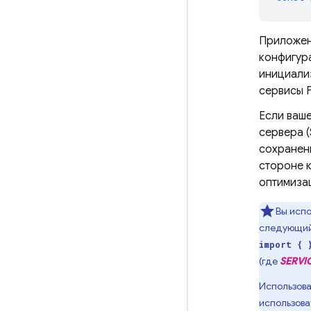
Приложен
конфигур
инициализ
сервисы F
Если ваш
сервера (
сохранен
стороне 
оптимиза
Вы испо
следующий
import { 
(где
SERVI
Использова
использова