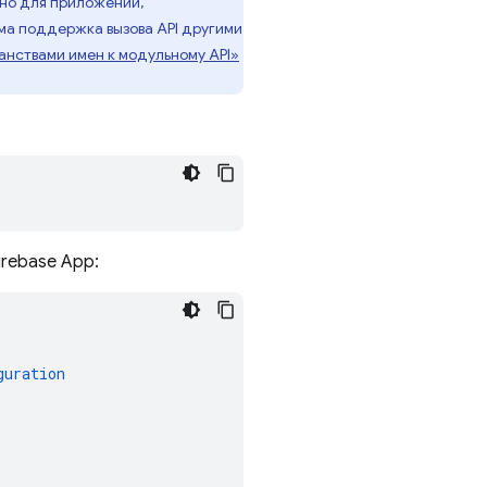
нно для приложений,
ма поддержка вызова API другими
ранствами имен к модульному API»
irebase App:
guration