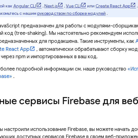
ой как
Angular CLI
,
Next.js
,
Vue CLI
или
Create React App
комьтесь с нашим
руководством по сборке модулей
.
avaScript
предназначен для работы с модулями-сборщика
й код (tree-shaking). Мы настоятельно рекомендуем испол
редназначенных для продакшена. Такие инструменты, как
A
te React App
, автоматически обрабатывают сборку мод
 через npm и импортированных в ваш код.
 более подробной информации см. наше руководство
«Ис
base»
.
ные сервисы Firebase для ве
вы настроили использование Firebase, вы можете начать д
ующих доступных сервисов Firebase в своем веб-приложе