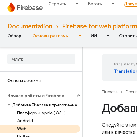
Строить
Бегать
Докум
Documentation
Firebase for web platfor
Обзор
Основы рекламы
ИИ
Строить
Translatio
Основы рекламы
Firebase
Docum
Начало работы с Firebase
Добавь
Добавьте Firebase в приложение
Платформы Apple (i
OS+)
Android
Следуйте этом
Web
или в качестве
Flutter