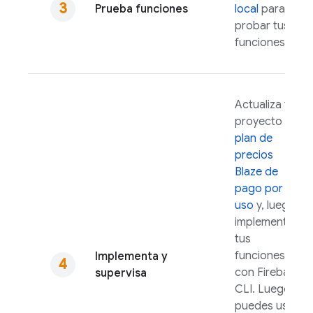
Prueba funciones
local
para
probar tus
funciones.
Actualiza tu
proyecto al
plan de
precios
Blaze de
pago por
uso
y, luego,
implementa
tus
funciones
Implementa y
con
Firebase
supervisa
CLI. Luego,
puedes usar