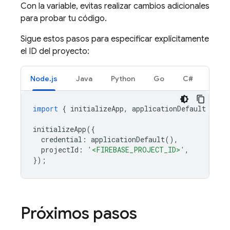
Con la variable, evitas realizar cambios adicionales
para probar tu código.
Sigue estos pasos para especificar explícitamente
el ID del proyecto:
Node.js
Java
Python
Go
C#
import
{
initializeApp
,
applicationDefault
}
fr
initializeApp
({
credential
:
applicationDefault
(),
projectId
:
'<FIREBASE_PROJECT_ID>'
,
});
Próximos pasos