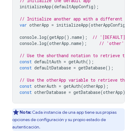
// Initialize the default app
initializeApp
(
defaultAppConfig
);
// Initialize another app with a different confi
var
otherApp
=
initializeApp
(
otherAppConfig
,
'o
console
.
log
(
getApp
().
name
);
// '[DEFAULT]'
console
.
log
(
otherApp
.
name
);
// 'other'
// Use the shorthand notation to retrieve the d
const
defaultAuth
=
getAuth
();
const
defaultDatabase
=
getDatabase
();
// Use the otherApp variable to retrieve the ot
const
otherAuth
=
getAuth
(
otherApp
);
const
otherDatabase
=
getDatabase
(
otherApp
);
Nota:
Cada instancia de una app tiene sus propias
opciones de configuración y su propio estado de
autenticación.