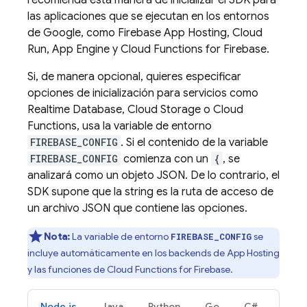
recomienda esta manera de inicializar el SDK para
las aplicaciones que se ejecutan en los entornos
de Google, como
Firebase App Hosting
, Cloud
Run, App Engine y
Cloud Functions for Firebase
.
Si, de manera opcional, quieres especificar
opciones de inicialización para servicios como
Realtime Database
,
Cloud Storage
o
Cloud
Functions
, usa la variable de entorno
FIREBASE_CONFIG
. Si el contenido de la variable
FIREBASE_CONFIG
comienza con un
{
, se
analizará como un objeto JSON. De lo contrario, el
SDK supone que la string es la ruta de acceso de
un archivo JSON que contiene las opciones.
Nota:
La variable de entorno
se
FIREBASE_CONFIG
incluye automáticamente en los backends de
App Hosting
y las funciones de
Cloud Functions for Firebase
.
Node.js
Java
Python
Go
C#