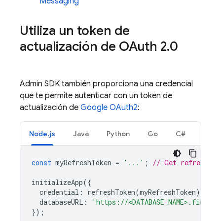
Messaging
Utiliza un token de
actualización de OAuth 2
.
0
Admin SDK
también proporciona una credencial
que te permite autenticar con un token de
actualización de
Google OAuth2
:
Node.js
Java
Python
Go
C#
const
myRefreshToken
=
'...'
;
// Get refresh to
initializeApp
({
credential
:
refreshToken
(
myRefreshToken
),
databaseURL
:
'https://<DATABASE_NAME>.firebas
});