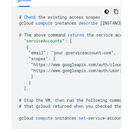
#
Check
the
existing
access
scopes
gcloud
compute
instances
describe
[
INSTANCE_NAM
#
The
above
command
returns
the
service
account
"serviceAccounts"
:
[
   {
    "email": "your.gserviceaccount.com",
    "scopes": [
     "https://www.googleapis.com/auth/cloud-pla
     "https://www.googleapis.com/auth/userinfo.
]
}
]
,
#
Stop
the
VM
,
then
run
the
following
command
,
#
that
gcloud
returned
when
you
checked
the
sco
gcloud
compute
instances
set
-
service
-
account
[
I