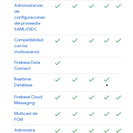
Administración
de
configuraciones
del proveedor
SAML/OIDC
Compatibilidad
con los
multiusuarios
Firebase Data
Connect
Realtime
Database
*
Firebase Cloud
Messaging
Multicast de
FCM
Administra