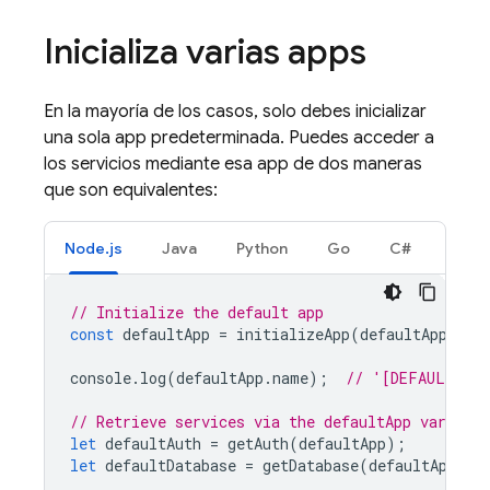
Inicializa varias apps
En la mayoría de los casos, solo debes inicializar
una sola app predeterminada. Puedes acceder a
los servicios mediante esa app de dos maneras
que son equivalentes:
Node.js
Java
Python
Go
C#
// Initialize the default app
const
defaultApp
=
initializeApp
(
defaultAppConf
console
.
log
(
defaultApp
.
name
);
// '[DEFAULT]'
// Retrieve services via the defaultApp variable
let
defaultAuth
=
getAuth
(
defaultApp
);
let
defaultDatabase
=
getDatabase
(
defaultApp
);