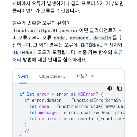
서버에서 오류가 발생하거나 결과 프로미스가 거부되면
클라이언트가 오류를 수신합니다.
함수가 반환한 오류의 유형이
function.https.HttpsError
이면 클라이언트가 서
버 오류로부터 오류
code
,
message
,
details
를 수
신합니다. 그 외의 경우는 오류에
INTERNAL
메시지와
INTERNAL
코드가 포함됩니다. 호출 가능 함수의
오류
처리
방법에 대한 안내를 참조하세요.
Swift
Objective-C
더보기
if
let
error
=
error
as
NSError
?
{
if
error
.
domain
==
FunctionsErrorDomain
{
let
code
=
FunctionsErrorCode
(
rawValue
:
err
let
message
=
error
.
localizedDescription
let
details
=
error
.
userInfo
[
FunctionsError
}
// ...
}