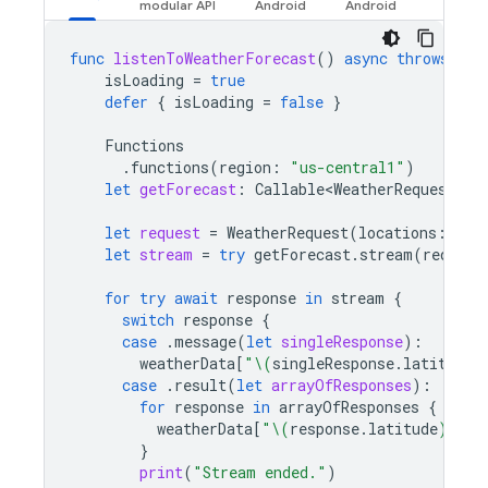
func
listenToWeatherForecast
()
async
throws
{
isLoading
=
true
defer
{
isLoading
=
false
}
Functions
.
functions
(
region
:
"us-central1"
)
let
getForecast
:
Callable<WeatherRequest
,
S
let
request
=
WeatherRequest
(
locations
:
loc
let
stream
=
try
getForecast
.
stream
(
request
for
try
await
response
in
stream
{
switch
response
{
case
.
message
(
let
singleResponse
):
weatherData
[
"
\(
singleResponse
.
latitude
)
case
.
result
(
let
arrayOfResponses
):
for
response
in
arrayOfResponses
{
weatherData
[
"
\(
response
.
latitude
)
,
\(
r
}
print
(
"Stream ended."
)