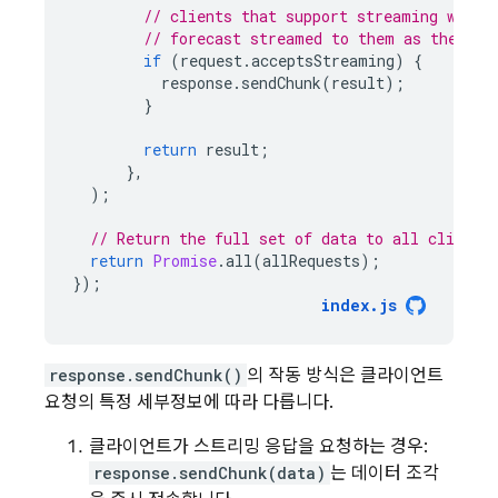
// clients that support streaming will 
// forecast streamed to them as they co
if
(
request
.
acceptsStreaming
)
{
response
.
sendChunk
(
result
);
}
return
result
;
},
);
// Return the full set of data to all clients
return
Promise
.
all
(
allRequests
);
});
index
.
js
response.sendChunk()
의 작동 방식은 클라이언트
요청의 특정 세부정보에 따라 다릅니다.
클라이언트가 스트리밍 응답을 요청하는 경우:
response.sendChunk(data)
는 데이터 조각