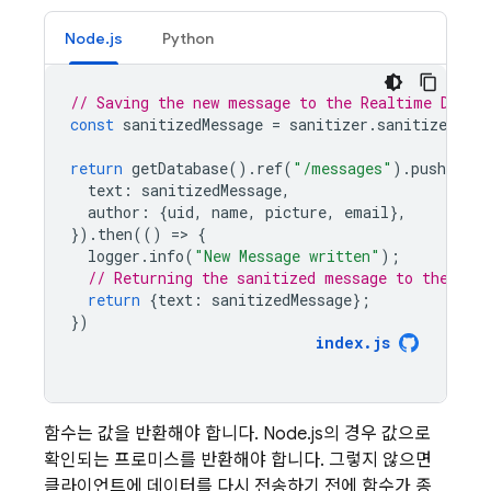
Node.js
Python
// Saving the new message to the Realtime Datab
const
sanitizedMessage
=
sanitizer
.
sanitizeText
return
getDatabase
().
ref
(
"/messages"
).
push
({
text
:
sanitizedMessage
,
author
:
{
uid
,
name
,
picture
,
email
},
}).
then
(()
=
>
{
logger
.
info
(
"New Message written"
);
// Returning the sanitized message to the cli
return
{
text
:
sanitizedMessage
};
})
index
.
js
함수는 값을 반환해야 합니다. Node.js의 경우 값으로
확인되는 프로미스를 반환해야 합니다. 그렇지 않으면
클라이언트에 데이터를 다시 전송하기 전에 함수가 종