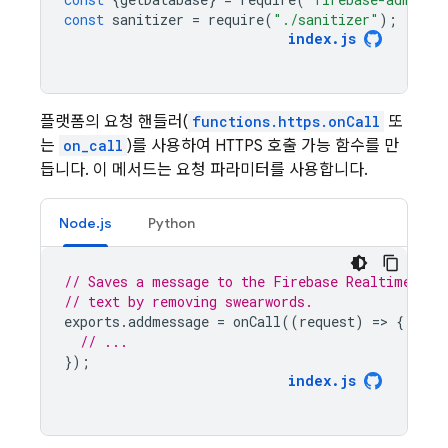
const
sanitizer
=
require
(
"./sanitizer"
);
index
.
js
플랫폼의 요청 핸들러(
functions.https.onCall
또
는
on_call
)를 사용하여 HTTPS 호출 가능 함수를 만
듭니다. 이 메서드는 요청 파라미터를 사용합니다.
Node.js
Python
// Saves a message to the Firebase Realtime Dat
// text by removing swearwords.
exports
.
addmessage
=
onCall
((
request
)
=
>
{
// ...
});
index
.
js