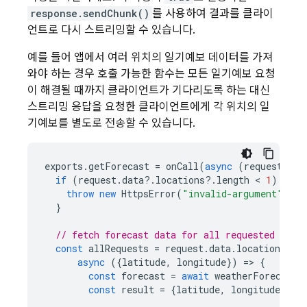
response.sendChunk()
를 사용하여 결과를 클라이
언트로 다시 스트리밍할 수 있습니다.
예를 들어 앱에서 여러 위치의 일기예보 데이터를 가져
와야 하는 경우 호출 가능한 함수는 모든 일기예보 요청
이 해결될 때까지 클라이언트가 기다리도록 하는 대신
스트리밍 응답을 요청한 클라이언트에게 각 위치의 일
기예보를 별도로 전송할 수 있습니다.
exports
.
getForecast
=
onCall
(
async
(
request
,
re
if
(
request
.
data
?
.
locations
?
.
length
 < 
1
)
{
throw
new
HttpsError
(
"invalid-argument"
,
"M
}
// fetch forecast data for all requested loca
const
allRequests
=
request
.
data
.
locations
.
ma
async
({
latitude
,
longitude
})
=
>
{
const
forecast
=
await
weatherForecastA
const
result
=
{
latitude
,
longitude
,
fo