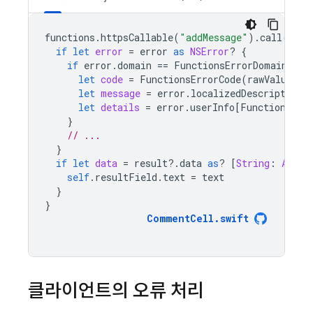
functions
.
httpsCallable
(
"addMessage"
).
call
([
"te
if
let
error
=
error
as
NSError
?
{
if
error
.
domain
==
FunctionsErrorDomain
{
let
code
=
FunctionsErrorCode
(
rawValue
:
e
let
message
=
error
.
localizedDescription
let
details
=
error
.
userInfo
[
FunctionsErr
}
// ...
}
if
let
data
=
result
?.
data
as
?
[
String
:
Any
],
self
.
resultField
.
text
=
text
}
}
CommentCell
.
swift
클라이언트의 오류 처리