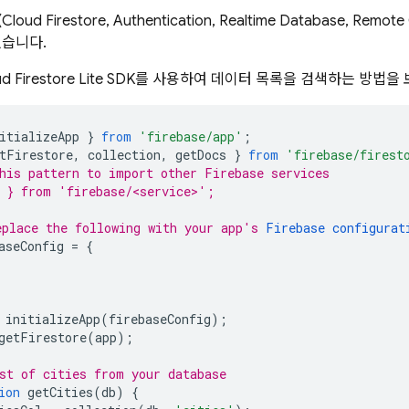
(
Cloud Firestore
,
Authentication
,
Realtime Database
,
Remote 
있습니다.
d Firestore
Lite SDK를 사용하여 데이터 목록을 검색하는 방법을
itializeApp
}
from
'firebase/app'
;
tFirestore
,
collection
,
getDocs
}
from
'firebase/firest
his pattern to import other Firebase services
 } from 'firebase/<service>';
place the following with your app's 
Firebase configurat
aseConfig
=
{
initializeApp
(
firebaseConfig
);
getFirestore
(
app
);
st of cities from your database
ion
getCities
(
db
)
{