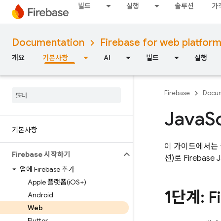
빌드
실행
솔루션
가
Documentation
Firebase for web platfor
개요
기본사항
AI
빌드
실행
Firebase
Docum
Java
S
기본사항
이 가이드에서는 웹
Firebase 시작하기
션)로
Firebase
J
앱에 Firebase 추가
Apple 플랫폼(i
OS+)
1단계
: 
Android
Web
Flutter