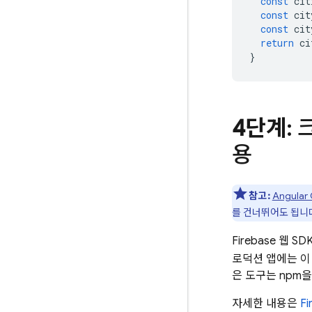
const
cit
const
cit
const
cit
return
ci
}
4단계
:
용
참고:
Angular 
를 건너뛰어도 됩니
Firebase 웹
로덕션 앱에는 이
은 도구는 npm
자세한 내용은
F