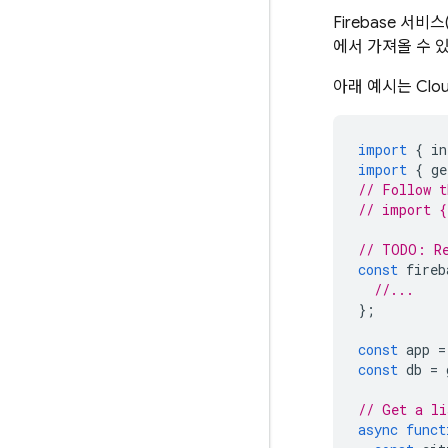
Firebase 서비스
에서 가져올 수 
아래 예시는
Clou
import
{
in
import
{
ge
// Follow t
// import {
// TODO: Re
const
fireb
//...
};
const
app
=
const
db
=
// Get a li
async
funct