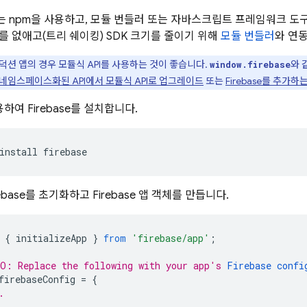
 npm을 사용하고, 모듈 번들러 또는 자바스크립트 프레임워크 도구가
를 없애고(트리 쉐이킹) SDK 크기를 줄이기 위해
모듈 번들러
와 연
덕션 앱의 경우 모듈식 API를 사용하는 것이 좋습니다.
와 
window.firebase
네임스페이스화된 API에서 모듈식 API로 업그레이드
또는
Firebase를 추가하
하여 Firebase를 설치합니다.
install firebase
ebase를 초기화하고 Firebase 앱 객체를 만듭니다.
{
initializeApp
}
from
'firebase/app'
;
O: Replace the following with your app's 
Firebase confi
firebaseConfig
=
{
.