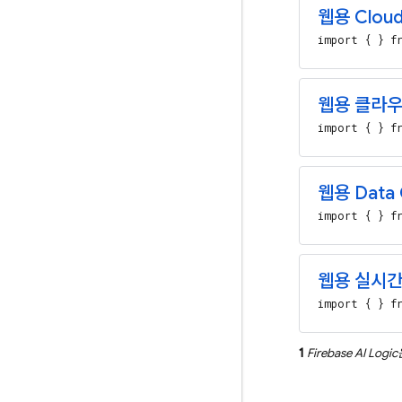
웹용 Cloud 
import { } fr
웹용 클라우
import { } fr
웹용 Data 
import { } fr
웹용 실시
import { } fr
1
Firebase AI Logic