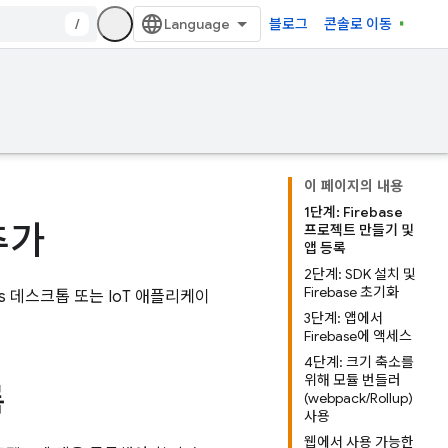
/
블로그
콘솔로 이동
이 페이지의 내용
1단계: Firebase
 추가
프로젝트 만들기 및
앱 등록
2단계: SDK 설치 및
Firebase 초기화
s 데스크톱 또는 IoT 애플리케이
3단계: 앱에서
Firebase에 액세스
4단계: 크기 축소를
위해 모듈 번들러
록
(webpack/Rollup)
사용
웹에서 사용 가능한