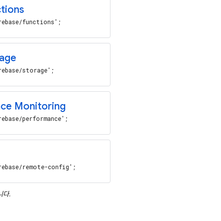
tions
rebase/functions';
age
rebase/storage';
ce Monitoring
rebase/performance';
rebase/remote-config';
니다.