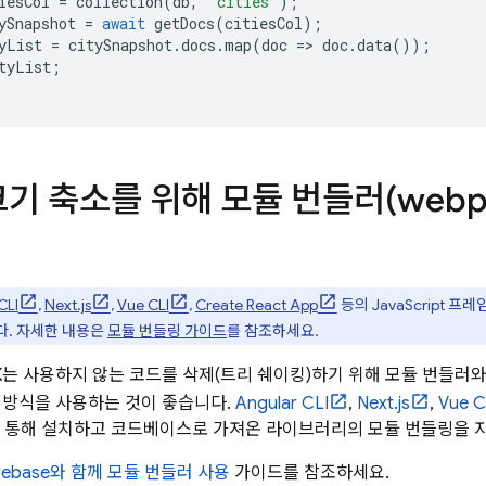
iesCol
=
collection
(
db
,
'cities'
);
ySnapshot
=
await
getDocs
(
citiesCol
);
yList
=
citySnapshot
.
docs
.
map
(
doc
=>
doc
.
data
());
tyList
;
 크기 축소를 위해 모듈 번들러(webp
CLI
,
Next.js
,
Vue CLI
,
Create React App
등의 JavaScript 프
다. 자세한 내용은
모듈 번들링 가이드
를 참조하세요.
 SDK는 사용하지 않는 코드를 삭제(트리 쉐이킹)하기 위해 모듈 번들
 방식을 사용하는 것이 좋습니다.
Angular CLI
,
Next.js
,
Vue C
을 통해 설치하고 코드베이스로 가져온 라이브러리의 모듈 번들링을 
irebase와 함께 모듈 번들러 사용
가이드를 참조하세요.