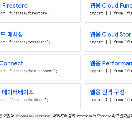
Firestore
웹용 Cloud Func
om 'firebase/firestore';
import { } from 'fi
드 메시징
웹용 Cloud Stor
om 'firebase/messaging';
import { } from 'fi
Connect
웹용 Performan
om 'firebase/data-connect';
import { } from 'fi
간 데이터베이스
웹용 원격 구성
om 'firebase/database';
import { } from 'fi
은 이전에
firebase/vertexai
패키지와 함께 '
Vertex AI in Firebase
'라고 불렸습