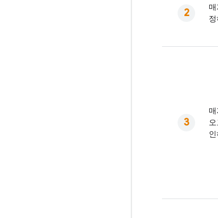
매
정
매
오
인