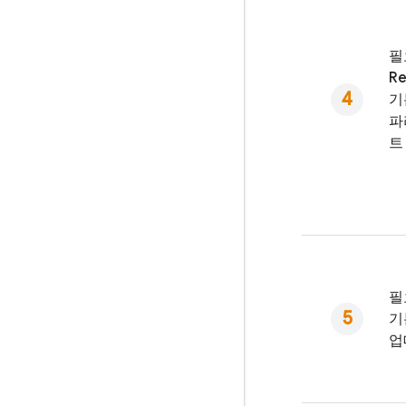
필
Re
기
파
트
필
기
업