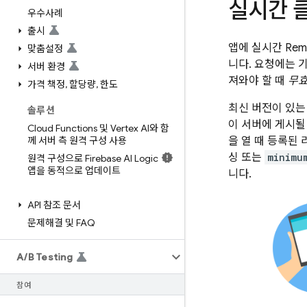
실시간 
우수사례
출시
앱에 실시간
Rem
맞춤설정
니다. 요청에는 
서버 환경
져와야 할 때
무효
가격 책정
,
할당량
,
한도
최신 버전이 있는
솔루션
이 서버에 게시될
Cloud Functions 및 Vertex AI와 함
께 서버 측 원격 구성 사용
을 열 때 등록된
싱 또는
minimu
원격 구성으로 Firebase AI Logic
앱을 동적으로 업데이트
니다.
API 참조 문서
문제해결 및 FAQ
A
/
B Testing
참여