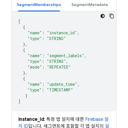
SegmentMemberships
SegmentMetadata
[
{
"name"
:
"instance_id"
,
"type"
:
"STRING"
},
{
"name"
:
"segment_labels"
,
"type"
:
"STRING"
,
"mode"
:
"REPEATED"
},
{
"name"
:
"update_time"
,
"type"
:
"TIMESTAMP"
}
]
instance_id
: 특정 앱 설치에 대한
Firebase 설
치 ID
입니다. 세그먼트에 포함할 각 앱 설치의
설