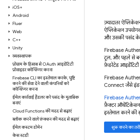
i
OS+
Android
ज़्यादातर ऐप्लिके
Flutter
ऐप्लिकेशन उपयोगकर्
Web
और उसकी पसंद के 
C++
Unity
Firebase Authen
व्यवस्थापक
टूल, और पहले से ब
प्रोग्राम के हिसाब से OAuth आइडेंटिटी
फ़ेडरेटेड आइडेंटिटी
प्रोवाइडर कॉन्फ़िगर करना
Firebase Authen
Firebase CLI का इस्तेमाल करके
,
पुष्टि
करने की सेवा देने वाली कंपनियों को
Connect जैसे इंडस्
कॉन्फ़िगर करना
ईमेल कार्रवाई हैंडलर को पसंद के मुताबिक
Firebase Authen
बनाएं
फ़ैक्टर ऑथेंटिके
Cloud Functions की मदद से बढ़ाएं
इस्तेमाल करने की स
ब्लॉक करने वाले फ़ंक्शन की मदद से बढ़ाएं
ईमेल कस्टम डोमेन
शुरू करने का तरी
केस स्टडी