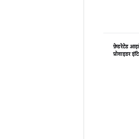
फ़ेडरेटेड आइड
प्रोवाइडर इंटि