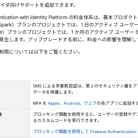
プロバイダ向けサポートを追加できます。
tication
with Identity Platform
の料金体系は、基本プロダクト
park）プランのプロジェクトでは、1 日のアクティブ ユーザーの
ze）プランのプロジェクトでは、1 か月のアクティブ ユーザー 5
発生します。アップグレードする前に、料金への影響を理解し
制限については以下をご覧ください。
SMS による多要素認証は、第 2 のセキュリティ層
データを保護します。
MFA を
Apple
、
Android
、
ウェブ
の各アプリに追加す
数
ブロッキング関数を使用すると、ユーザーの登録やア
るカスタムコードを実行できます。
ブロッキング関数を使用して
Firebase Authentication