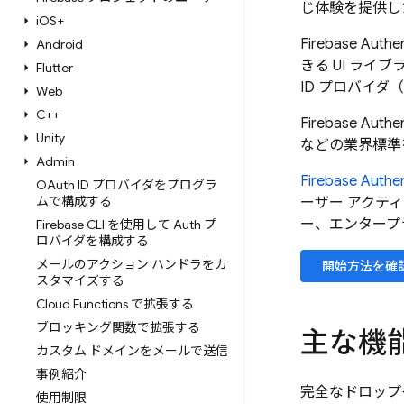
じ体験を提供し
i
OS+
Firebase Authen
Android
きる UI ラ
Flutter
ID プロバイダ（
Web
C++
Firebase Authen
Unity
などの業界標準
Admin
Firebase Authen
OAuth ID プロバイダをプログラ
ムで構成する
ーザー アクティ
ー、エンタープ
Firebase CLI を使用して Auth プ
ロバイダを構成する
メールのアクション ハンドラをカ
開始方法を確
スタマイズする
Cloud Functions で拡張する
ブロッキング関数で拡張する
主な機
カスタム ドメインをメールで送信
事例紹介
完全なドロップ
使用制限