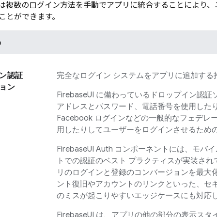
または複数のログイン方法を手動でアプリに統合することにより
ことができます。
h
ン認証
完全なログイン システムをアプリに追加する
ョン
FirebaseUI
に備わっているドロップイン認証
アドレスとパスワード、電話番号を使用したり、
Facebook ログインなどの一般的なフェデレ
用したりしてユーザーをログインさせるための 
FirebaseUI
Auth コンポーネントには、モバ
トでの認証のベスト プラクティスが実装され
リのログインと登録のコンバージョンを最大
ント復旧やアカウントのリンクといった、セ
のミスが起こりやすいエッジケースにも対応
FirebaseUI
は、アプリの他の部分の表示スタ