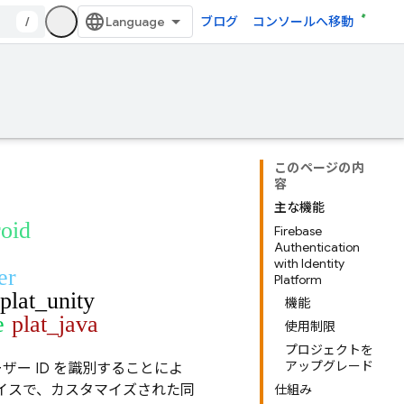
/
ブログ
コンソールへ移動
このページの内
容
主な機能
roid
Firebase
Authentication
with Identity
er
Platform
plat_unity
機能
e
plat_java
使用制限
プロジェクトを
アップグレード
ザー ID を識別することによ
イスで、カスタマイズされた同
仕組み