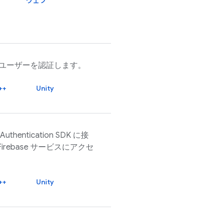
ウェブ
てユーザーを認証します。
++
Unity
 Authentication
SDK に接
Firebase
サービスにアクセ
++
Unity