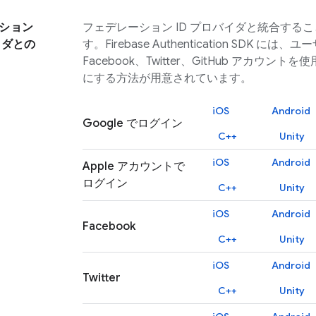
ション
フェデレーション ID プロバイダと統合する
イダとの
す。
Firebase Authentication
SDK には、ユーザ
Facebook、Twitter、GitHub アカウ
にする方法が用意されています。
iOS
Android
Google でログイン
C++
Unity
iOS
Android
Apple アカウントで
ログイン
C++
Unity
iOS
Android
Facebook
C++
Unity
iOS
Android
Twitter
C++
Unity