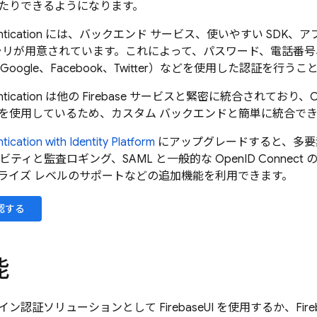
たりできるようになります。
tication
には、バックエンド サービス、使いやすい SDK、
イブラリが用意されています。これによって、パスワード、電話番
Google、Facebook、Twitter）などを使用した認証を行う
tication
は他の
Firebase
サービスと緊密に統合されており、OAuth 2
を使用しているため、カスタム バックエンドと簡単に統合で
tication
with Identity Platform
にアップグレードすると、多要
ビティと監査ロギング、SAML と一般的な OpenID Connec
ライズ レベルのサポートなどの追加機能を利用できます。
認する
能
イン認証ソリューションとして
FirebaseUI
を使用するか、
Fir