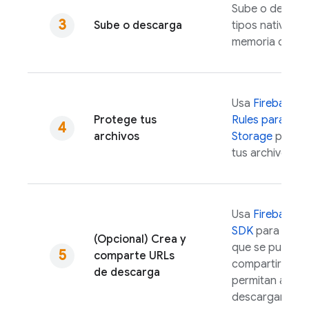
Sube o descar
Sube o descarga
tipos nativos en
memoria o en el
Usa
Firebase S
Protege tus
Rules
para
Clo
archivos
Storage
para p
tus archivos.
Usa
Firebase
A
SDK
para gene
(Opcional) Crea y
que se puedan
comparte URLs
compartir y qu
de descarga
permitan a los 
descargar obje