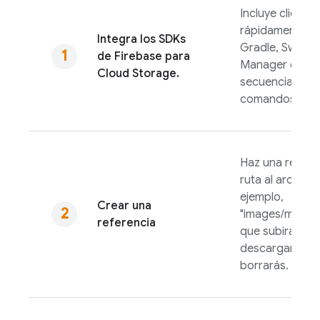
Incluye clientes
rápidamente c
Integra los SDKs
Gradle, Swift 
de
Firebase
para
Manager o una
Cloud Storage
.
secuencia de
comandos.
Haz una referen
ruta al archivo 
ejemplo,
Crear una
"images/monta
referencia
que subirás,
descargarás o
borrarás.