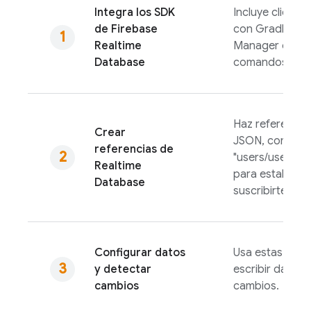
Integra los SDK
Incluye cliente
de
Firebase
con Gradle, Sw
Realtime
Manager o una
Database
comandos.
Haz referencia 
Crear
JSON, como
referencias de
"users/user:12
Realtime
para establece
Database
suscribirte a c
Configurar datos
Usa estas refe
y detectar
escribir datos o
cambios
cambios.