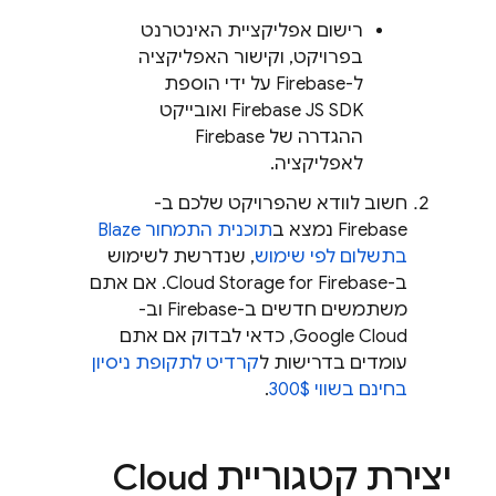
רישום אפליקציית האינטרנט
בפרויקט, וקישור האפליקציה
ל-Firebase על ידי הוספת
Firebase JS SDK ואובייקט
ההגדרה של Firebase
לאפליקציה.
חשוב לוודא שהפרויקט שלכם ב-
Firebase נמצא ב
תוכנית התמחור Blaze
בתשלום לפי שימוש
, שנדרשת לשימוש
ב-
Cloud Storage for Firebase
. אם אתם
משתמשים חדשים ב-Firebase וב-
Google Cloud
, כדאי לבדוק אם אתם
עומדים בדרישות ל
קרדיט לתקופת ניסיון
בחינם בשווי 300$
.
יצירת קטגוריית
Cloud