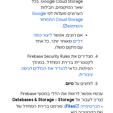
Google Cloud Storage
. בכל
שאר המיקומים, חבילות
הערוצים פועלות לפי
Google
Cloud Storage
התמחור
והשימוש
.
אם רוצים, אפשר
ליצור כמה
דליים
מאוחר יותר, כל אחד
עם מיקום משלו.
מגדירים את
Firebase Security Rules
לקטגוריית ברירת המחדל. במהלך
הפיתוח, כדאי
להגדיר את הכללים לגישה
ציבורית
.
לוחצים על
סיום
.
עכשיו אפשר לראות את הדלי במסוף
Firebase
(צריך לעבור אל
Storage
>
Databases & Storage
>
הכרטיסייה
Files
). פורמט ברירת המחדל של
שם הקטגוריה הוא