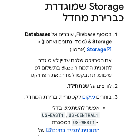
Storage
שמוגדרת
כברירת מחדל
במסוף
Firebase
, עוברים אל
Databases
& Storage
(מסדי נתונים ואחסון) >
Storage
(אחסון).
אם הפרויקט שלכם עדיין לא מוגדר
לתוכנית התמחור Blaze בתשלום לפי
שימוש, תתבקשו לשדרג את הפרויקט.
לוחצים על
שנתחיל?
.
בוחרים
מיקום
לקטגוריית ברירת המחדל.
אפשר להשתמש בדלי
US-CENTRAL1
,‏
US-EAST1
ו-
US-WEST1
במסגרת
התוכנית 'תמיד בחינם'
של