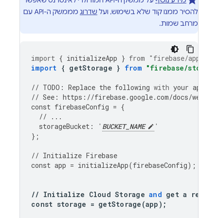
מידע נוסף
על ממשק ה-API המודולרי לאינטרנט שאפשר
להסיר ממנו קוד שלא בשימוש, ועל
שדרוג
מממשק ה-API עם
מרחב שמות.
import
{
initializeApp
}
from
"firebase/app"
;
import
{
getStorage
}
from
"firebase/storage
//
TODO
:
Replace
the
following
with
your
app
's 
//
See
:
https
:
//
firebase
.
google
.
com
/
docs
/
web
/
le
const
firebaseConfig
=
{
//
...
storageBucket
:
'
BUCKET_NAME
'
};
//
Initialize
Firebase
const
app
=
initializeApp
(
firebaseConfig
);
//
Initialize
Cloud
Storage
and
get
a
refere
const
storage
=
getStorage
(
app
);