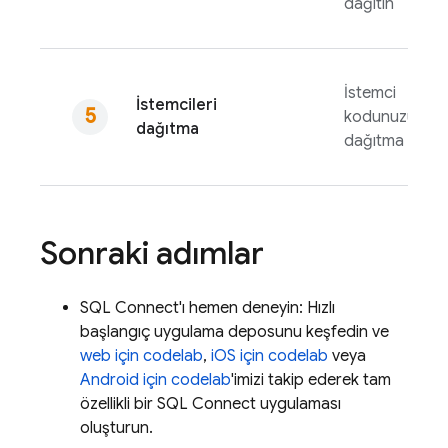
dağıtın
İstemci
İstemcileri
kodunuzu
dağıtma
dağıtma
Sonraki adımlar
SQL Connect
'ı hemen deneyin: Hızlı
başlangıç uygulama deposunu keşfedin ve
web için codelab
,
iOS için codelab
veya
Android için codelab
'imizi takip ederek tam
özellikli bir
SQL Connect
uygulaması
oluşturun.