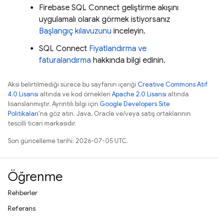
Firebase SQL Connect
geliştirme akışını
uygulamalı olarak görmek istiyorsanız
Başlangıç kılavuzunu
inceleyin.
SQL Connect
Fiyatlandırma ve
faturalandırma
hakkında bilgi edinin.
Aksi belirtilmediği sürece bu sayfanın içeriği
Creative Commons Atıf
4.0 Lisansı
altında ve kod örnekleri
Apache 2.0 Lisansı
altında
lisanslanmıştır. Ayrıntılı bilgi için
Google Developers Site
Politikaları
'na göz atın. Java, Oracle ve/veya satış ortaklarının
tescilli ticari markasıdır.
Son güncelleme tarihi: 2026-07-05 UTC.
Öğrenme
Rehberler
Referans