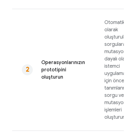
Otomatik
olarak
oluşturulan
sorgulara ve
mutasyonlara
dayalı olarak
Operasyonlarınızın
istemci
prototipini
uygulamaları
oluşturun
için önceden
tanımlanmış
sorgu ve
mutasyon
işlemleri
oluşturun.