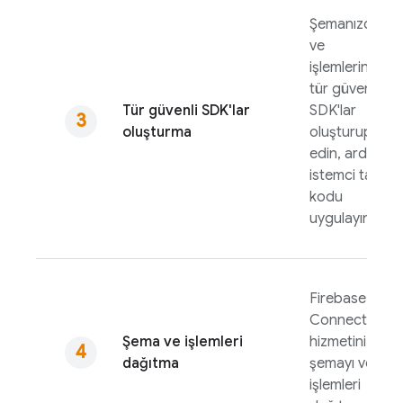
Şemanızdan
ve
işlemlerinizde
tür güvenli
Tür güvenli SDK'lar
SDK'lar
oluşturma
oluşturup test
edin, ardından
istemci tarafı
kodu
uygulayın
Firebase SQL
Connect
Şema ve işlemleri
hizmetiniz için
dağıtma
şemayı ve
işlemleri