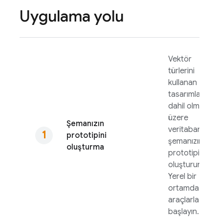
Uygulama yolu
Vektör
türlerini
kullanan
tasarımlar da
dahil olmak
üzere
Şemanızın
veritabanı
prototipini
şemanızın
oluşturma
prototipini
oluşturun.
Yerel bir
ortamda
araçlarla
başlayın.