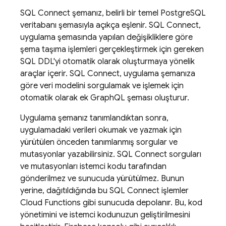
SQL Connect
şemanız, belirli bir temel PostgreSQL
veritabanı şemasıyla açıkça eşlenir.
SQL Connect
,
uygulama şemasında yapılan değişikliklere göre
şema taşıma işlemleri gerçekleştirmek için gereken
SQL DDL'yi otomatik olarak oluşturmaya yönelik
araçlar içerir.
SQL Connect
, uygulama şemanıza
göre veri modelini sorgulamak ve işlemek için
otomatik olarak ek GraphQL şeması oluşturur.
Uygulama şemanız tanımlandıktan sonra,
uygulamadaki verileri okumak ve yazmak için
yürütülen önceden tanımlanmış sorgular ve
mutasyonlar yazabilirsiniz.
SQL Connect
sorguları
ve mutasyonları istemci kodu tarafından
gönderilmez ve sunucuda yürütülmez. Bunun
yerine, dağıtıldığında bu
SQL Connect
işlemler
Cloud Functions gibi sunucuda depolanır. Bu, kod
yönetimini ve istemci kodunuzun geliştirilmesini