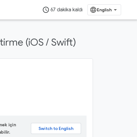
access_time
67 dakika kaldı
tirme (iOS / Swift)
mek için
bilir.