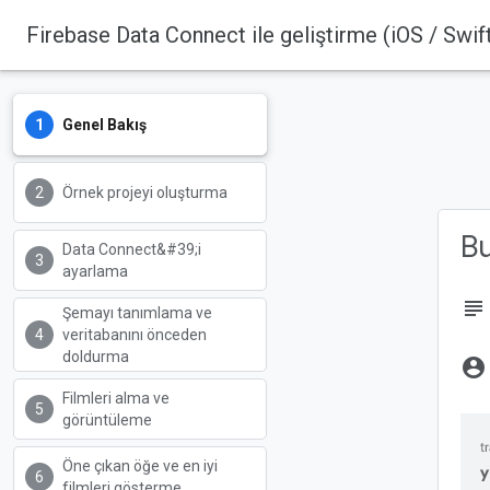
Firebase Data Connect ile geliştirme (iOS / Swif
Firebase
Firebase Codelabs
Genel Bakış
Örnek projeyi oluşturma
B
Data Connect&#39;i
ayarlama
subject
Şemayı tanımlama ve
veritabanını önceden
doldurma
account_circle
Filmleri alma ve
görüntüleme
Öne çıkan öğe ve en iyi
y
filmleri gösterme