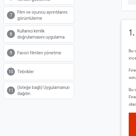
Film ve oyuncu ayrıntılarını
görüntüleme
1
Kullanıcı kimlik
doğrulamasını uygulama
Bu 
Favori filmleri yönetme
inc
Fir
Tebrikler
sor
(İsteğe bağlı) Uygulamanızı
Bu 
dağıtın
Fir
ola