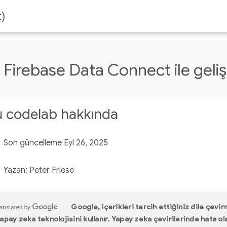
t)
Firebase Data Connect ile geliş
u codelab hakkında
Son güncelleme Eyl 26, 2025
Yazan: Peter Friese
Google, içerikleri tercih ettiğiniz dile çevir
apay zeka teknolojisini kullanır. Yapay zeka çevirilerinde hata ola