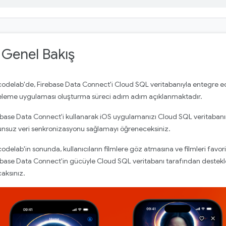
. Genel Bakış
codelab'de, Firebase Data Connect'i Cloud SQL veritabanıyla entegre eder
eleme uygulaması oluşturma süreci adım adım açıklanmaktadır.
ebase Data Connect'i kullanarak iOS uygulamanızı Cloud SQL veritabanın
unsuz veri senkronizasyonu sağlamayı öğreneceksiniz.
codelab'in sonunda, kullanıcıların filmlere göz atmasına ve filmleri favor
ebase Data Connect'in gücüyle Cloud SQL veritabanı tarafından destekle
caksınız.