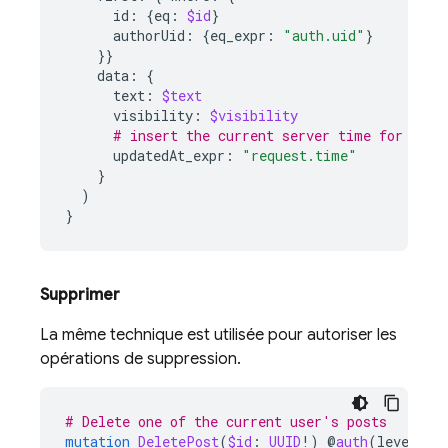
id
:
{
eq
:
$id
}
authorUid
:
{
eq_expr
:
"auth.uid"
}
}}
data
:
{
text
:
$text
visibility
:
$visibility
# insert the current server time for upda
updatedAt_expr
:
"request.time"
}
)
}
Supprimer
La même technique est utilisée pour autoriser les
opérations de suppression.
# Delete one of the current user's posts
mutation
DeletePost
(
$id
:
UUID
!)
@
auth
(
level
:
U