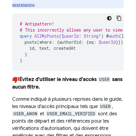
expressions
.
# Antipattern!
# This incorrectly allows any user to view any 
query
AllMyPosts
(
$userId
:
String
!)
@
auth
(
level
posts
(
where
:
{
authorUid
:
{
eq
:
$userId
}})
{
id
,
text
,
createdAt
}
}
Évitez d'utiliser le niveau d'accès
USER
sans
aucun filtre.
Comme indiqué à plusieurs reprises dans le guide,
les niveaux d'accès principaux tels que
USER
,
USER_ANON
et
USER_EMAIL_VERIFIED
sont des
points de départ et des références pour les
vérifications d'autorisation, qui doivent être
améliorés avec des filtres et des expressions.