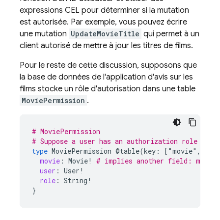
expressions CEL pour déterminer si la mutation
est autorisée. Par exemple, vous pouvez écrire
une mutation
UpdateMovieTitle
qui permet à un
client autorisé de mettre à jour les titres de films.
Pour le reste de cette discussion, supposons que
la base de données de l'application d'avis sur les
films stocke un rôle d'autorisation dans une table
MoviePermission
.
# MoviePermission
# Suppose a user has an authorization role with
type
MoviePermission
@table(key:
["movie"
,
"us
movie
:
Movie
!
# implies another field: movie
user
:
User
!
role
:
String
!
}