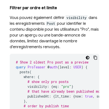
Filtrer par ordre et limite
Vous pouvez également définir
visibility
dans
les enregistrements
Post
pour identifier le
contenu disponible pour les utilisateurs "Pro", mais
pour un aperçu ou une bande-annonce de
données, limitez davantage le nombre
d'enregistrements renvoyés.
# Show 2 oldest Pro post as a preview
query
ProTeaser
@
auth
(
level
:
USER
)
{
posts
(
where
:
{
# show only pro posts
visibility
:
{
eq
:
"pro"
}
# that have already been published more t
publishedAt
:
{
lt_time
:
{
now
:
true
,
sub
:
{
},
# order by publish time