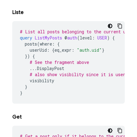
Liste
# List all posts belonging to the current user
query
ListMyPosts
@
auth
(
level
:
USER
)
{
posts
(
where
:
{
userUid
:
{
eq_expr
:
"auth.uid"
}
})
{
# See the fragment above
...
DisplayPost
# also show visibility since it is user-con
visibility
}
}
Get
# Get a post only if it belongs to the current 