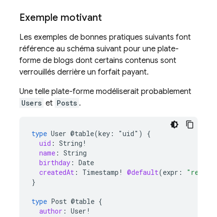
Exemple motivant
Les exemples de bonnes pratiques suivants font
référence au schéma suivant pour une plate-
forme de blogs dont certains contenus sont
verrouillés derrière un forfait payant.
Une telle plate-forme modéliserait probablement
Users
et
Posts
.
type
User
@table(key:
"uid")
{
uid
:
String
!
name
:
String
birthday
:
Date
createdAt
:
Timestamp
!
@default
(
expr
:
"reques
}
type
Post
@table
{
author
:
User
!