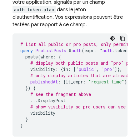
votre application, signalés par un champ
auth.token.plan
dans le jeton
d'authentification. Vos expressions peuvent être
testées par rapport à ce champ.
# List all public or pro posts, only permitted 
query
ProListPosts
@
auth
(
expr
:
"
auth
.token.plan
posts
(
where
:
{
# display both public posts and "pro" posts
visibility
:
{
in
:
[
'
public
'
,
'
pro
']}
,
# only display articles that are already pu
publishedAt
:
{
lt_expr
:
"request.time"
},
})
{
# see the fragment above
...
DisplayPost
# show visibility so pro users can see whic
visibility
}
}