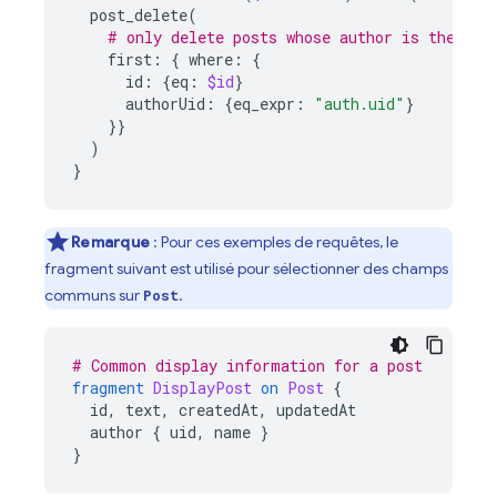
post_delete
(
# only delete posts whose author is the cur
first
:
{
where
:
{
id
:
{
eq
:
$id
}
authorUid
:
{
eq_expr
:
"auth.uid"
}
}}
)
}
Remarque
: Pour ces exemples de requêtes, le
fragment suivant est utilisé pour sélectionner des champs
communs sur
.
Post
# Common display information for a post
fragment
DisplayPost
on
Post
{
id
,
text
,
createdAt
,
updatedAt
author
{
uid
,
name
}
}