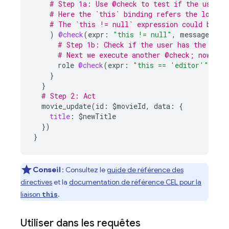
# Step 1a: Use @check to test if the user h
# Here the `this` binding refers the lookup
# The `this != null` expression could be om
)
@check
(
expr
:
"this != null"
,
message
:
"Y
# Step 1b: Check if the user has the edit
# Next we execute another @check; now `th
role
@check
(
expr
:
"this == 'editor'"
,
me
}
}
# Step 2: Act
movie_update(id:
$movieId
,
data:
{
title
:
$
newTitle
}
)
}
Conseil
:
Consultez le
guide de référence des
directives
et la
documentation de référence CEL pour la
liaison
.
this
Utiliser dans les requêtes