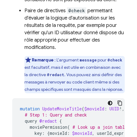
Paire de directives
@check
permettant
d'évaluer la logique d'autorisation sur les
résultats de la requête, par exemple pour
vérifier qu'un ID utilisateur donné dispose du
rôle approprié pour effectuer des
modifications.
Remarque
: L'argument
pour
message
@check
est facultatif, mais il est utile en combinaison avec
la directive
. Vous pouvez ainsi définir des
@redact
messages à renvoyer au code client même si des
champs spécifiques sont masqués dans la réponse.
mutation
UpdateMovieTitle
(
$movieId
:
UUID
!,
$new
# Step 1: Query and check
query
@redact
{
moviePermission
(
# Look up a join table cal
key
:
{
movieId
:
$movieId
,
userId_expr
:
"au