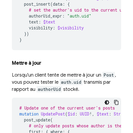
post_insert
(
data
:
{
# set the author's uid to the current user 
authorUid_expr
:
"auth.uid"
text
:
$text
visibility
:
$visibility
})
}
Mettre à jour
Lorsqu'un client tente de mettre à jour un
Post
,
vous pouvez tester le
auth.uid
transmis par
rapport au
authorUid
stocké.
# Update one of the current user's posts
mutation
UpdatePost
(
$id
:
UUID
!,
$text
:
String
,
post_update
(
# only update posts whose author is the cur
first
:
{
where
:
{