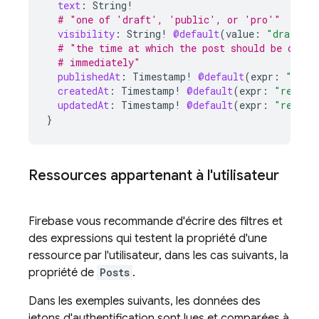
text
:
String
!
# "one of 'draft', 'public', or 'pro'"
visibility
:
String
!
@default
(
value
:
"draft"
)
# "the time at which the post should be consi
# immediately"
publishedAt
:
Timestamp
!
@default
(
expr
:
"requ
createdAt
:
Timestamp
!
@default
(
expr
:
"reques
updatedAt
:
Timestamp
!
@default
(
expr
:
"reques
}
Ressources appartenant à l'utilisateur
Firebase vous recommande d'écrire des filtres et
des expressions qui testent la propriété d'une
ressource par l'utilisateur, dans les cas suivants, la
propriété de
Posts
.
Dans les exemples suivants, les données des
jetons d'authentification sont lues et comparées à