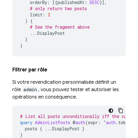
orderBy
:
[{
publishedAt
:
DESC
}],
# only return two posts
limit
:
2
)
{
# See the fragment above
...
DisplayPost
}
}
Filtrer par rôle
Si votre revendication personnalisée définit un
rôle
admin
, vous pouvez tester et autoriser les
opérations en conséquence.
# List all posts unconditionally iff the curren
query
AdminListPosts
@
auth
(
expr
:
"
auth
.token.a
posts
{
...
DisplayPost
}
}