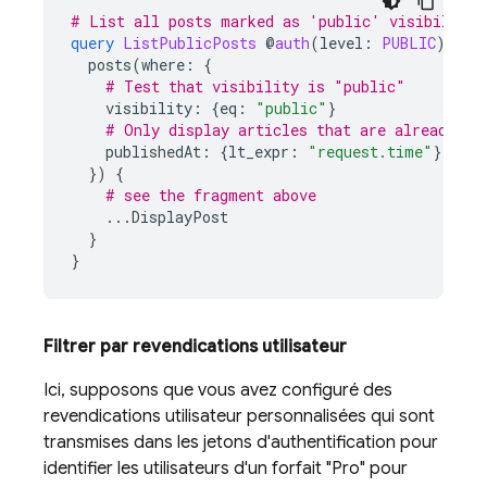
# List all posts marked as 'public' visibility
query
ListPublicPosts
@
auth
(
level
:
PUBLIC
)
{
posts
(
where
:
{
# Test that visibility is "public"
visibility
:
{
eq
:
"public"
}
# Only display articles that are already pu
publishedAt
:
{
lt_expr
:
"request.time"
}
})
{
# see the fragment above
...
DisplayPost
}
}
Filtrer par revendications utilisateur
Ici, supposons que vous avez configuré des
revendications utilisateur personnalisées qui sont
transmises dans les jetons d'authentification pour
identifier les utilisateurs d'un forfait "Pro" pour