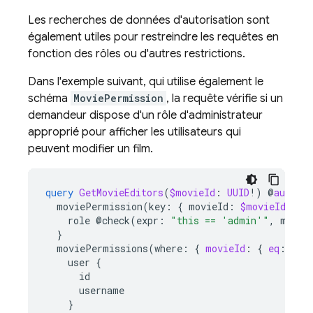
Les recherches de données d'autorisation sont
également utiles pour restreindre les requêtes en
fonction des rôles ou d'autres restrictions.
Dans l'exemple suivant, qui utilise également le
schéma
MoviePermission
, la requête vérifie si un
demandeur dispose d'un rôle d'administrateur
approprié pour afficher les utilisateurs qui
peuvent modifier un film.
query
GetMovieEditors
(
$movieId
:
UUID
!)
@
auth
(
l
moviePermission
(
key
:
{
movieId
:
$movieId
,
us
role
@check
(
expr
:
"this == 'admin'"
,
messa
}
moviePermissions(where:
{
movieId
:
{
eq
:
$
mo
user
{
id
username
}