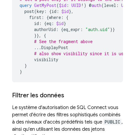
query
GetMyPost
(
$id
:
UUID
!)
@
auth
(
level
:
USER
)
post
(
key
:
{
id
:
$id
},
first
:
{
where
:
{
id
:
{
eq
:
$id
}
authorUid
:
{
eq_expr
:
"auth.uid"
}}
}
}
,
{
# See the fragment above
...
DisplayPost
# also show visibility since it is user-c
visibility
}
}
Filtrer les données
Le système d'autorisation de
SQL Connect
vous
permet d'écrire des filtres sophistiqués combinés
à des niveaux d'accès prédéfinis tels que
PUBLIC
,
ainsi qu'en utilisant les données des jetons