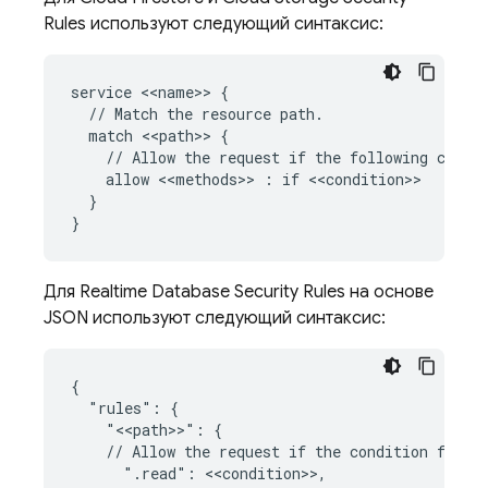
Rules
используют следующий синтаксис:
service <<name>> {

  // Match the resource path.

  match <<path>> {

    // Allow the request if the following condit
    allow <<methods>> : if <<condition>>

  }

Для
Realtime Database
Security Rules
на основе
JSON используют следующий синтаксис:
{

  "rules": {

    "<<path>>": {

    // Allow the request if the condition for ea
      ".read": <<condition>>,
