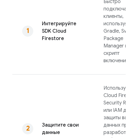
Быстро
подключайте
клиенты,
Интегрируйте
используя
SDK
Cloud
Gradle, Swift
Firestore
Package
Manager или
скрипт
включения.
Используйте
Cloud Firestor
Security Rules
или IAM для
защиты ваших
Защитите свои
данных при
данные
разработке