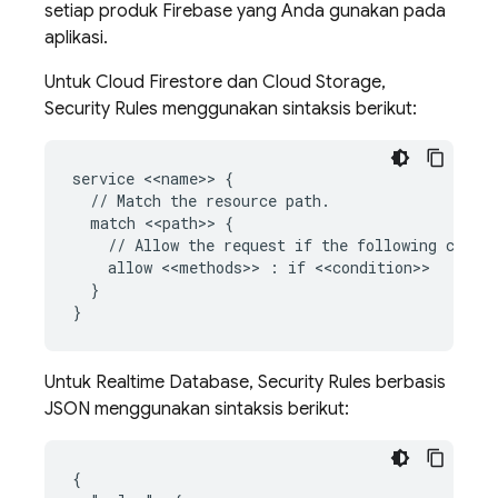
setiap produk Firebase yang Anda gunakan pada
aplikasi.
Untuk
Cloud Firestore
dan
Cloud Storage
,
Security Rules
menggunakan sintaksis berikut:
service <<name>> {

  // Match the resource path.

  match <<path>> {

    // Allow the request if the following condit
    allow <<methods>> : if <<condition>>

  }

Untuk
Realtime Database
,
Security Rules
berbasis
JSON menggunakan sintaksis berikut:
{
