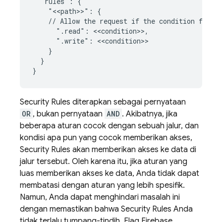
  "rules": {

    "<<path>>": {

    // Allow the request if the condition for ea
      ".read": <<condition>>,

      ".write": <<condition>>

    }

  }

Security Rules
diterapkan sebagai pernyataan
OR
, bukan pernyataan
AND
. Akibatnya, jika
beberapa aturan cocok dengan sebuah jalur, dan
kondisi apa pun yang cocok memberikan akses,
Security Rules
akan memberikan akses ke data di
jalur tersebut. Oleh karena itu, jika aturan yang
luas memberikan akses ke data, Anda tidak dapat
membatasi dengan aturan yang lebih spesifik.
Namun, Anda dapat menghindari masalah ini
dengan memastikan bahwa
Security Rules
Anda
tidak terlalu tumpang-tindih. Flag
Firebase