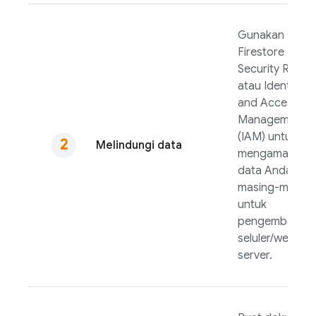
Gunakan
Clou
Firestore
Security Rules
atau Identity
and Access
Management
(IAM) untuk
Melindungi data
mengamankan
data Anda,
masing-masing
untuk
pengembanga
seluler/web da
server.