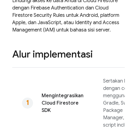
Lindungi akses ke data Anda di
Cloud Firestore
dengan
Firebase Authentication
dan
Cloud
Firestore
Security Rules
untuk Android, platform
Apple, dan JavaScript, atau Identity and Access
Management (IAM) untuk bahasa sisi server.
Alur implementasi
Sertakan klien
dengan cepat
Mengintegrasikan
menggunakan
Cloud Firestore
Gradle, Swift
SDK
Package
Manager, atau
script include.