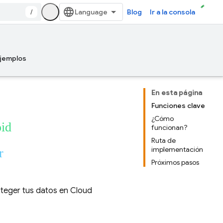
/
Blog
Ir a la consola
jemplos
En esta página
Funciones clave
¿Cómo
oid
funcionan?
Ruta de
implementación
r
Próximos pasos
roteger tus datos en
Cloud