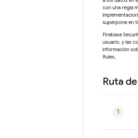
a los datos en e
con una regla m
implementacio
superpone en t
Firebase Securi
usuario, y las 
información so
Rules
.
Ruta de