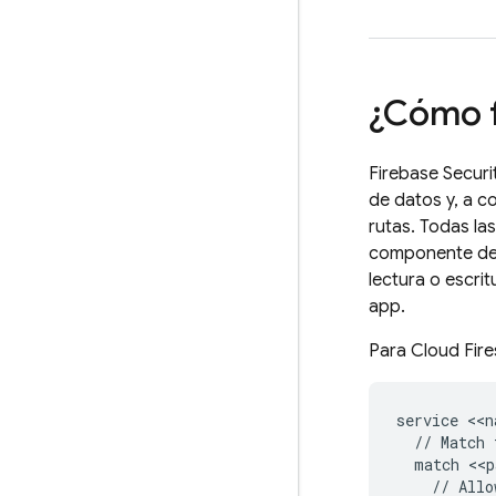
¿Cómo 
Firebase Securi
de datos y, a c
rutas. Todas l
componente de 
lectura o escri
app.
Para
Cloud Fire
service <<n
  // Match 
  match <<p
    // Allo