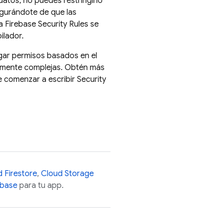
 datos, no puedes restringirlo
egurándote de que las
ca
Firebase Security Rules
se
ilador.
ar permisos basados en el
lemente complejas. Obtén más
 comenzar a escribir
Security
 Firestore
,
Cloud Storage
abase
para tu app.