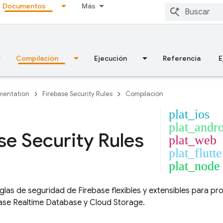
Documentos
Más
Compilación
Ejecución
Referencia
E
entation
Firebase Security Rules
Compilación
plat_ios
plat_andr
se Security Rules
plat_web
plat_flutte
plat_node
glas de seguridad de Firebase flexibles y extensibles para p
ase Realtime Database
y
Cloud Storage
.