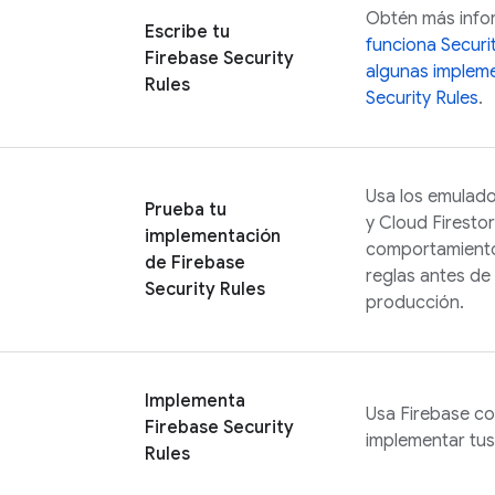
Obtén más info
Escribe tu
funciona
Securi
Firebase Security
algunas implem
Rules
Security Rules
.
Usa los emulad
Prueba tu
y
Cloud Firesto
implementación
comportamiento 
de
Firebase
reglas antes de
Security Rules
producción.
Implementa
Usa
Firebase
co
Firebase Security
implementar tus
Rules