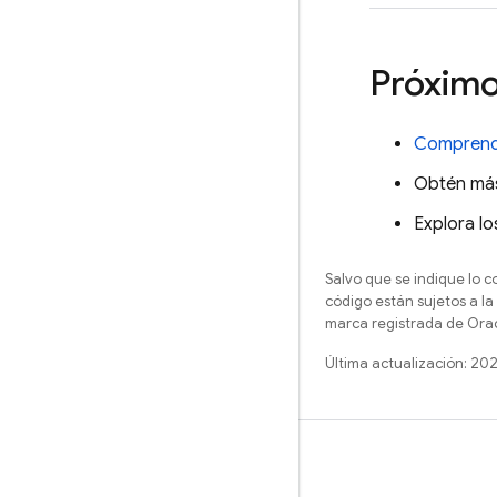
Próximo
Comprende
Obtén más
Explora l
Salvo que se indique lo c
código están sujetos a la
marca registrada de Oracl
Última actualización: 20
Más información