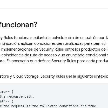
funcionan?
ty Rules
funciona mediante la coincidencia de un patrón con l
ontinuación, aplican condiciones personalizadas para permitir
as implementaciones de
Security Rules
entre los productos de F
coincidencia de ruta de acceso y un enunciado condicional 
tura. Es necesario que definas
Security Rules
para cada produc
store
y
Cloud Storage
,
Security Rules
usa la siguiente sintaxis:
ame>> {

the resource path.

ath>> {

w the request if the following conditions are true.
