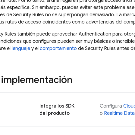
sa ruta. Por lo tanto, si una regla amplia otorga acceso a los
ás específica. Sin embargo, puedes evitar este problema as
nes de
Security Rules
no se superpongan demasiado. La mar
us rutas de acceso coincidentes como advertencias del comp
ty Rules
también puede aprovechar
Authentication
para otorg
condiciones que configures pueden ser muy básicas o increíb
bre el
lenguaje
y el
comportamiento
de
Security Rules
antes de
 implementación
Integra los SDK
Configura
Cloud
del producto
o
Realtime Dat