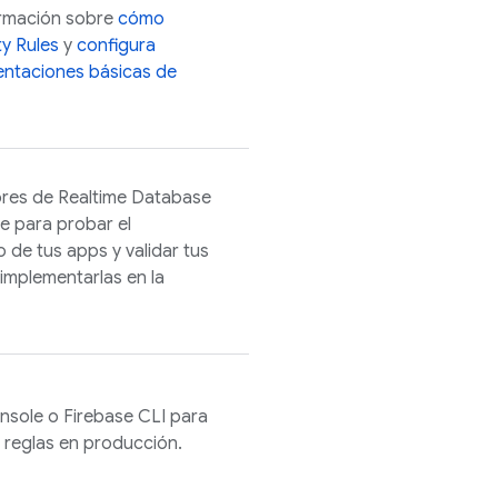
rmación sobre
cómo
ty Rules
y
configura
entaciones básicas de
ores de
Realtime Database
re
para probar el
de tus apps y validar tus
 implementarlas en la
nsole o
Firebase
CLI para
 reglas en producción.