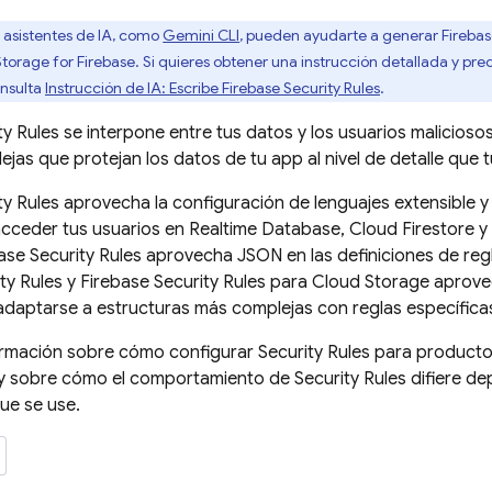
asistentes de IA, como
Gemini CLI
, pueden ayudarte a generar
Firebas
torage for Firebase
. Si quieres obtener una instrucción detallada y pr
onsulta
Instrucción de IA: Escribe
Firebase Security Rules
.
ty Rules
se interpone entre tus datos y los usuarios maliciosos
ejas que protejan los datos de tu app al nivel de detalle que 
ty Rules
aprovecha la configuración de lenguajes extensible y f
cceder tus usuarios en
Realtime Database
,
Cloud Firestore
y
ase
Security Rules
aprovecha JSON en las definiciones de reg
ty Rules
y
Firebase Security Rules
para
Cloud Storage
aprovec
daptarse a estructuras más complejas con reglas específica
rmación sobre cómo configurar
Security Rules
para productos
 y sobre cómo el comportamiento de
Security Rules
difiere d
que se use.