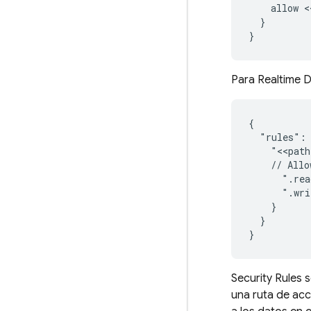
    allow <
  }

Para
Realtime 
{

  "rules": 
    "<<path
    // Allo
      ".rea
      ".wri
    }

  }

Security Rules
s
una ruta de acc