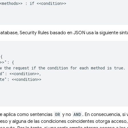
<methods>> : if <<condition>>

Database
,
Security Rules
basado en JSON usa la siguiente sinta
{

>>": {

w the request if the condition for each method is true.

d": <<condition>>,

te": <<condition>>

e aplica como sentencias
OR
y no
AND
. En consecuencia, si 
eso y alguna de las condiciones coincidentes otorga acceso