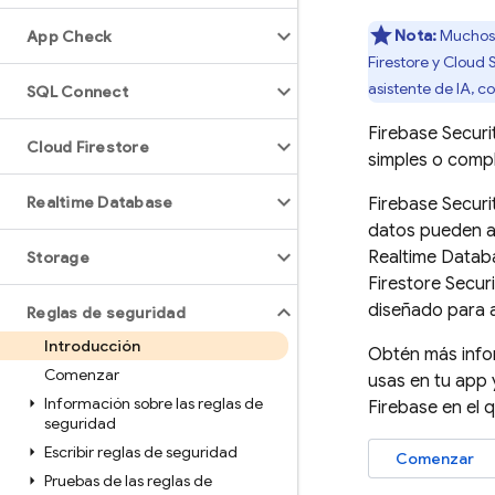
Nota:
Muchos 
App Check
Firestore
y
Cloud S
asistente de IA, c
SQL Connect
Firebase Securi
Cloud Firestore
simples o compl
Realtime Database
Firebase Securi
datos pueden a
Realtime Datab
Storage
Firestore
Securi
diseñado para a
Reglas de seguridad
Introducción
Obtén más info
Comenzar
usas en tu app
Información sobre las reglas de
Firebase en el 
seguridad
Escribir reglas de seguridad
Comenzar
Pruebas de las reglas de