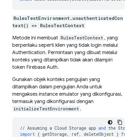
RulesTestEnvironment.unauthenticatedCon
text() => RulesTestContext
Metode ini membuat
RulesTestContext
, yang
berperilaku seperti klien yang tidak login melalui
Authentication
. Permintaan yang dibuat melalui
konteks yang ditampilkan tidak akan dilampiri
token Firebase Auth.
Gunakan objek konteks pengujian yang
ditampilkan dalam pengujian Anda untuk
mengakses instance emulator yang dikonfigurasi,
termasuk yang dikonfigurasi dengan
initializeTestEnvironment
.
//
Assuming
a
Cloud
Storage
app
and
the
Storage
import
{
getStorage
,
ref
,
deleteObject
}
from
"