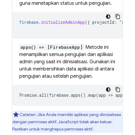
guna menetapkan status untuk pengujian.
firebase
.
initializeAdminApp
(
{
projectId
:
"my-te
apps() => [FirebaseApp]
Metode ini
menampilkan semua pengujian dan aplikasi
admin yang saat ini diinisialisasi. Gunakan ini
untuk membersihkan data aplikasi di antara
pengujian atau setelah pengujian.
Promise.all(firebase.apps().map(app => app.del
Catatan: Jika Anda memiliki aplikasi yang diinisialisasi
dengan pemroses aktif, JavaScript tidak akan keluar.
Pastikan untuk menghapus pemroses aktif.