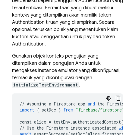
berperilaku seperti pengguna
Authentication
yang
terautentikasi. Permintaan yang dibuat melalui
konteks yang ditampilkan akan memiliki token
Authentication
tiruan yang dilampirkan. Secara
opsional, teruskan objek yang menentukan klaim
kustom atau penggantian untuk payload token
Authentication
.
Gunakan objek konteks pengujian yang
ditampilkan dalam pengujian Anda untuk
mengakses instance emulator yang dikonfigurasi,
termasuk yang dikonfigurasi dengan
initializeTestEnvironment
.
//
Assuming
a
Firestore
app
and
the
Firestore
e
import
{
setDoc
}
from
"firebase/firestore"
;
const
alice
=
testEnv
.
authenticatedContext
(
"ali
//
Use
the
Firestore
instance
associated
with
t
await
assertSucceeds
(
setDoc
(
alice
.
firestore
()
.
d