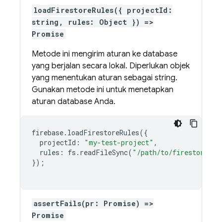
loadFirestoreRules({ projectId:
string, rules: Object }) =>
Promise
Metode ini mengirim aturan ke database
yang berjalan secara lokal. Diperlukan objek
yang menentukan aturan sebagai string.
Gunakan metode ini untuk menetapkan
aturan database Anda.
firebase
.
loadFirestoreRules
({
projectId
:
"my-test-project"
,
rules
:
fs
.
readFileSync
(
"/path/to/firestore.ru
});
assertFails(pr: Promise) =>
Promise