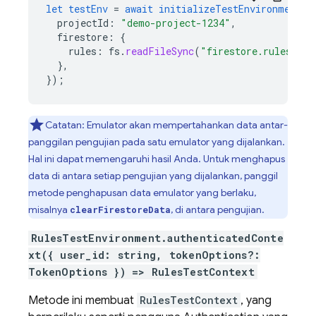
let
testEnv
=
await
initializeTestEnvironment
(
{
projectId
:
"demo-project-1234"
,
firestore
:
{
rules
:
fs
.
readFileSync
(
"firestore.rules"
,
"
}
,
}
);
Catatan: Emulator akan mempertahankan data antar-
panggilan pengujian pada satu emulator yang dijalankan.
Hal ini dapat memengaruhi hasil Anda. Untuk menghapus
data di antara setiap pengujian yang dijalankan, panggil
metode penghapusan data emulator yang berlaku,
misalnya
, di antara pengujian.
clearFirestoreData
RulesTestEnvironment.authenticatedConte
xt({ user_id: string, tokenOptions?:
TokenOptions }) => RulesTestContext
Metode ini membuat
RulesTestContext
, yang