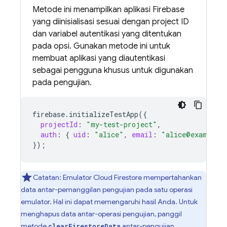
Metode ini menampilkan aplikasi Firebase
yang diinisialisasi sesuai dengan project ID
dan variabel autentikasi yang ditentukan
pada opsi. Gunakan metode ini untuk
membuat aplikasi yang diautentikasi
sebagai pengguna khusus untuk digunakan
pada pengujian.
firebase
.
initializeTestApp
(
{
projectId
:
"my-test-project"
,
auth
:
{
uid
:
"alice"
,
email
:
"alice@example.
}
);
Catatan: Emulator
Cloud Firestore
mempertahankan
data antar-pemanggilan pengujian pada satu operasi
emulator. Hal ini dapat memengaruhi hasil Anda. Untuk
menghapus data antar-operasi pengujian, panggil
metode
antar-pengujian.
clearFirestoreData