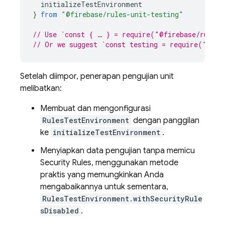
initializeTestEnvironment
}
from
"@firebase/rules-unit-testing"
// Use `const { … } = require("@firebase/rules-
// Or we suggest `const testing = require("@fir
Setelah diimpor, penerapan pengujian unit
melibatkan:
Membuat dan mengonfigurasi
RulesTestEnvironment
dengan panggilan
ke
initializeTestEnvironment
.
Menyiapkan data pengujian tanpa memicu
Security Rules
, menggunakan metode
praktis yang memungkinkan Anda
mengabaikannya untuk sementara,
RulesTestEnvironment.withSecurityRule
sDisabled
.