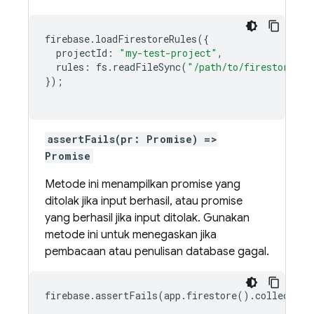
firebase
.
loadFirestoreRules
({
projectId
:
"my-test-project"
,
rules
:
fs
.
readFileSync
(
"/path/to/firestore.ru
});
assertFails(pr: Promise) =>
Promise
Metode ini menampilkan promise yang
ditolak jika input berhasil, atau promise
yang berhasil jika input ditolak. Gunakan
metode ini untuk menegaskan jika
pembacaan atau penulisan database gagal.
firebase.assertFails(app.firestore().collection