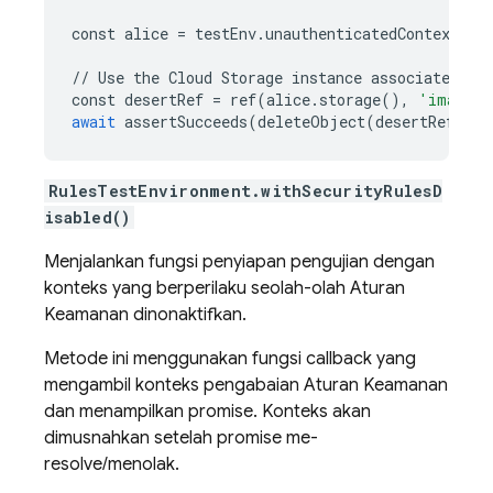
const
alice
=
testEnv
.
unauthenticatedContext
();
//
Use
the
Cloud
Storage
instance
associated
wi
const
desertRef
=
ref
(
alice
.
storage
(),
'images/
await
assertSucceeds
(
deleteObject
(
desertRef
));
RulesTestEnvironment.withSecurityRulesD
isabled()
Menjalankan fungsi penyiapan pengujian dengan
konteks yang berperilaku seolah-olah Aturan
Keamanan dinonaktifkan.
Metode ini menggunakan fungsi callback yang
mengambil konteks pengabaian Aturan Keamanan
dan menampilkan promise. Konteks akan
dimusnahkan setelah promise me-
resolve/menolak.