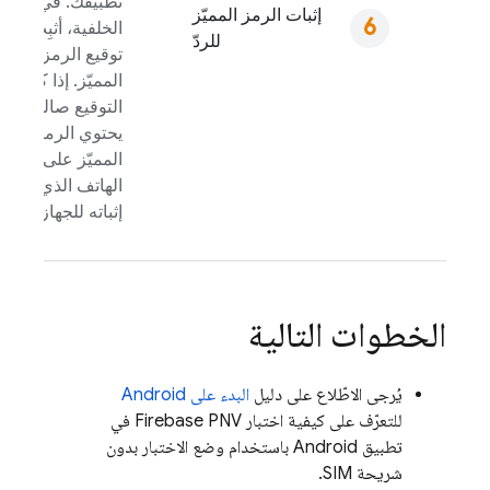
تطبيقك. في
إثبات الرمز المميّز
الخلفية، أثبِت
للردّ
توقيع الرمز
المميّز. إذا كان
التوقيع صالحًا،
يحتوي الرمز
المميّز على رقم
الهاتف الذي تم
إثباته للجهاز.
الخطوات التالية
يُرجى الاطّلاع على دليل
البدء على Android
للتعرّف على كيفية اختبار
Firebase PNV
في
تطبيق Android باستخدام وضع الاختبار بدون
شريحة SIM.