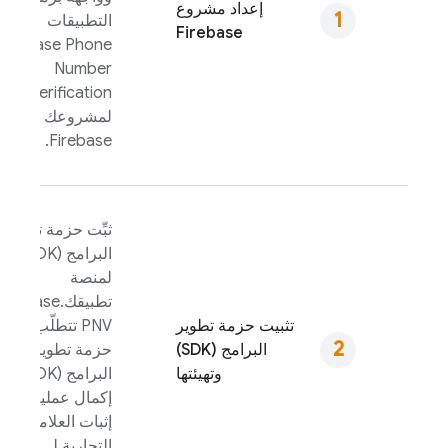
إعداد مشروع
التطبيقات
Firebase
Firebase Phone
Number
Verification
لمشروعك على
Firebase.
ثبِّت حزمة تطوير
البرامج (SDK)
لمنصة
تطبيقك.
Firebase
تثبيت حزمة تطوير
PNV
تتطلّب
البرامج (SDK)
حزمة تطوير
وتهيئتها
البرامج (SDK)
إكمال عملية
إثبات العلامة
التجارية لـ