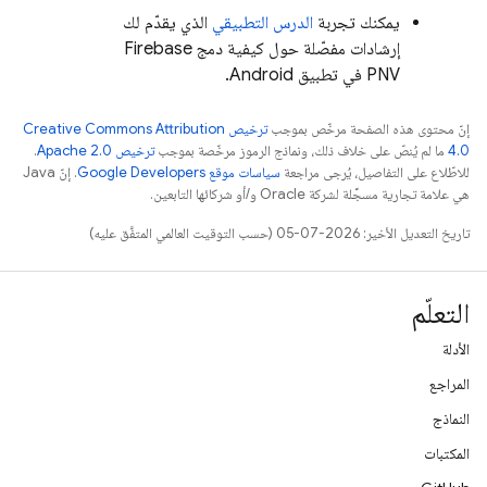
يمكنك تجربة
الدرس التطبيقي
الذي يقدّم لك
إرشادات مفصّلة حول كيفية دمج
Firebase
PNV
في تطبيق Android.
إنّ محتوى هذه الصفحة مرخّص بموجب
ترخيص Creative Commons Attribution
4.0‏
ما لم يُنصّ على خلاف ذلك، ونماذج الرموز مرخّصة بموجب
ترخيص Apache 2.0‏
.
للاطّلاع على التفاصيل، يُرجى مراجعة
سياسات موقع Google Developers‏
. إنّ Java
هي علامة تجارية مسجَّلة لشركة Oracle و/أو شركائها التابعين.
تاريخ التعديل الأخير: 2026-07-05 (حسب التوقيت العالمي المتفَّق عليه)
التعلّم
الأدلة
المراجع
النماذج
المكتبات