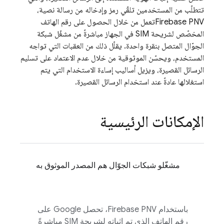
تتطلّب من المستخدمين تلقّي رمز وإدخاله من رسالة نصية،
Firebase PNV
تعمل من خلال الحصول على رقم الهاتف
المخصّص لشريحة SIM في الجهاز مباشرةً من مشغّل شبكة
الجوّال المتصل بنقرة واحدة. يقلّل ذلك من العقبات التي تواجه
المستخدم، ويحسّن الموثوقية من خلال عدم الاعتماد على تسليم
الرسائل القصيرة، ويزيل أساليب إساءة الاستخدام التي يتم
استغلالها عادةً عند استخدام الرسائل القصيرة.
الإمكانات الرئيسية
مشغّلو شبكات الجوّال هم المصدر الموثوق به
باستخدام
Firebase PNV
، تحصل Google على
رقم الهاتف الذي تم إثباته لشريحة SIM مباشرةً