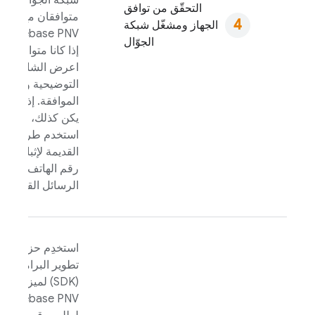
شبكة الجوّال
التحقّق من توافق
متوافقان مع
الجهاز ومشغّل شبكة
.
Firebase PNV
الجوّال
إذا كانا متوافقَين ،
اعرض الشاشة
التوضيحية واطلب
الموافقة. إذا لم
يكن كذلك،
استخدم طريقتك
القديمة لإثبات
رقم الهاتف، مثل
الرسائل القصيرة.
استخدِم حزمة
تطوير البرامج
(SDK) لميزة
Firebase PNV