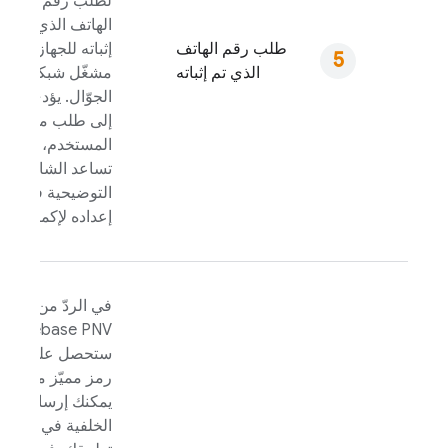
لطلب رقم
الهاتف الذي تم
طلب رقم الهاتف
إثباته للجهاز من
الذي تم إثباته
مشغّل شبكة
الجوّال. يؤدي ذلك
إلى طلب موافقة
المستخدم، ما
تساعد الشاشة
التوضيحية في
إعداده لإكمالها.
في الردّ من خدمة
،
Firebase PNV
ستحصل على
رمز مميّز موقَّع
يمكنك إرساله إلى
الخلفية في