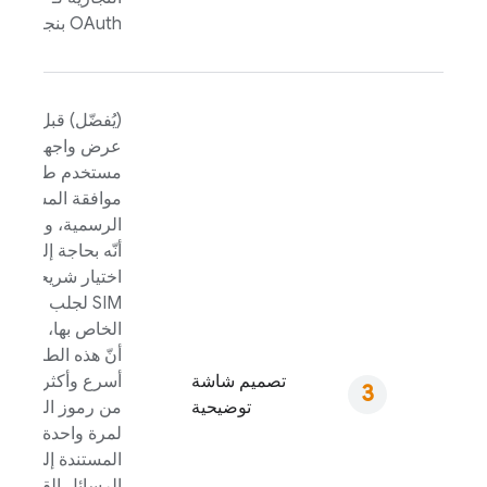
OAuth بنجاح.
(يُفضّل) قبل
عرض واجهة
مستخدم طلب
موافقة المستخدم
الرسمية، وضِّح له
أنّه بحاجة إلى
اختيار شريحة
SIM لجلب الرقم
الخاص بها، وكيف
أنّ هذه الطريقة
تصميم شاشة
أسرع وأكثر أمانًا
توضيحية
من رموز المرور
لمرة واحدة
المستندة إلى
الرسائل القصيرة.