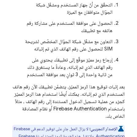
التحقّق من أنّ جهاز المستخدم ومشغّل شبكة
الجوّال متوافقان مع الميزة
الحصول على موافقة المستخدم على مشاركة رقم
هاتفه مع تطبيقك
التعاون مع مشغّل شبكة الجوّال المخصّص لشريحة
SIM للحصول على رقم الهاتف الذي تم إثباته
إرجاع رمز مميّز موقَّع إلى تطبيقك يحتوي على
رقم الهاتف الذي تم إثباته، وعادةً ما يستغرق ذلك
من ثانية واحدة إلى 3 ثوانٍ بعد موافقة المستخدم
بعد إثبات توقيع هذا الرمز المميّز، يتضمّن تطبيقك الآن رقم هاتف
المستخدم الذي تم إثباته. يمكنك أيضًا استخدام هذا الرمز المميّز
كجزء من عملية تسجيل الدخول المستندة إلى رقم الهاتف ، مثلاً
باستخدام
Firebase Authentication
أو نظام المصادقة
الخاص بك.
الإصدار التجريبي:
لا يزال العمل جارٍ على توفير الدعم في
Firebase
Authentication
، ولا تقبل هذه الخدمة الرمز المميّز لميزة
Firebase