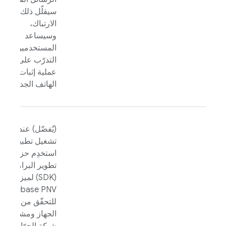
سيقلّل ذلك من
الارتباك،
وسيساعد
المستخدمين على
التدرّب على الـ
عملية إثبات رقم
الهاتف الجديدة.
(يُفضّل) عند
تشغيل تطبيقك،
استخدِم حزمة
تطوير البرامج
(SDK) لميزة
Firebase PNV
للتحقّق من أنّ
الجهاز ومشغّل