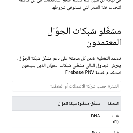
في نهاية كل شهر، يتم تقييم حجم استخدامك في كل منطقة
لتحديد فئة السعر التي تستوفي شروطها.
مشغّلو شبكات الجوّال
المعتمدون
تعتمد التغطية ضمن كل منطقة على دعم مشغّل شبكة الجوّال.
يعرض الجدول التالي مشغّلي شبكات الجوّال الذين يتيحون
استخدام خدمة
Firebase PNV
المنطقة
مشغّل(مشغّلو) شبكة الجوّال
فنلندا
DNA
(FI)
فرنسا
برتقالي