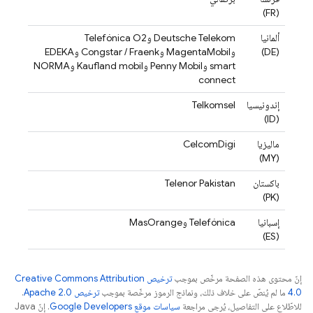
(FR)
ألمانيا
Deutsche Telekom وTelefónica O2
(DE)
وMagentaMobil وCongstar / Fraenk وEDEKA
smart وPenny Mobil وKaufland mobil وNORMA
connect
إندونيسيا
Telkomsel
(ID)
ماليزيا
CelcomDigi
(MY)
باكستان
Telenor Pakistan
(PK)
إسبانيا
Telefónica وMasOrange
(ES)
إنّ محتوى هذه الصفحة مرخّص بموجب
ترخيص Creative Commons Attribution
4.0‏
ما لم يُنصّ على خلاف ذلك، ونماذج الرموز مرخّصة بموجب
ترخيص Apache 2.0‏
.
للاطّلاع على التفاصيل، يُرجى مراجعة
سياسات موقع Google Developers‏
. إنّ Java