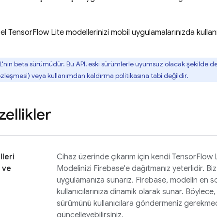
zel TensorFlow Lite modellerinizi mobil uygulamalarınızda kullan
L
'nın beta sürümüdür. Bu API, eski sürümlerle uyumsuz olacak şekilde deği
leşmesi) veya kullanımdan kaldırma politikasına tabi değildir.
ellikler
leri
Cihaz üzerinde çıkarım için kendi TensorFlow Li
 ve
Modelinizi Firebase'e dağıtmanız yeterlidir. Bi
uygulamanıza sunarız. Firebase, modelin en 
kullanıcılarınıza dinamik olarak sunar. Böylece
sürümünü kullanıcılara göndermeniz gerekmed
güncelleyebilirsiniz.