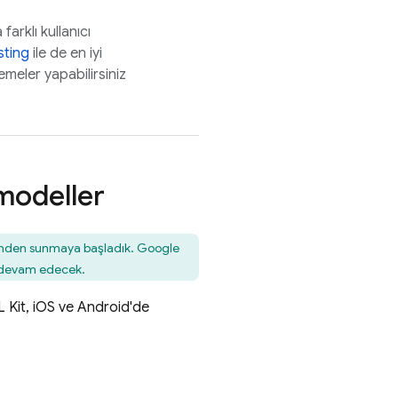
farklı kullanıcı
sting
ile de en iyi
meler yapabilirsiniz
 modeller
nden sunmaya başladık.
Google
a devam edecek.
L Kit, iOS ve Android'de