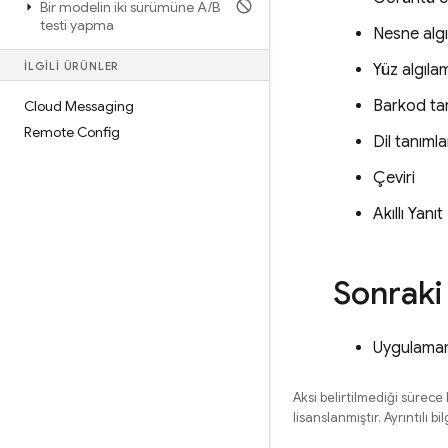
Bir modelin iki sürümüne A
/
B
testi yapma
Nesne algı
İLGİLİ ÜRÜNLER
Yüz algıla
Barkod t
Cloud Messaging
Remote Config
Dil tanıml
Çeviri
Akıllı Yanıt
Sonraki
Uygulamanı
Aksi belirtilmediği sürece
lisanslanmıştır. Ayrıntılı bil