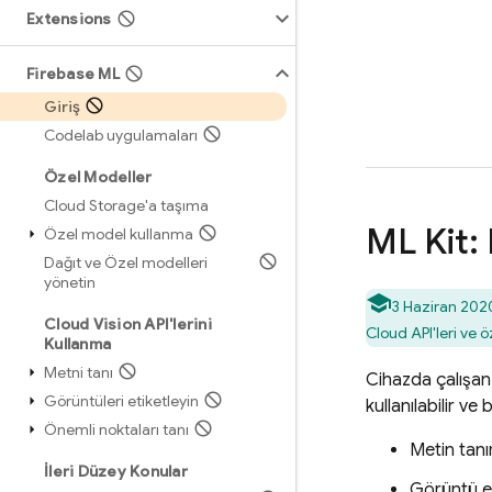
Extensions
Firebase ML
Giriş
Codelab uygulamaları
Özel Modeller
Cloud Storage'a taşıma
ML Kit:
Özel model kullanma
Dağıt ve Özel modelleri
yönetin
3 Haziran 2020
Cloud Vision API'lerini
Cloud
API'leri ve
Kullanma
Metni tanı
Cihazda çalışan
Görüntüleri etiketleyin
kullanılabilir ve 
Önemli noktaları tanı
Metin tan
İleri Düzey Konular
Görüntü e