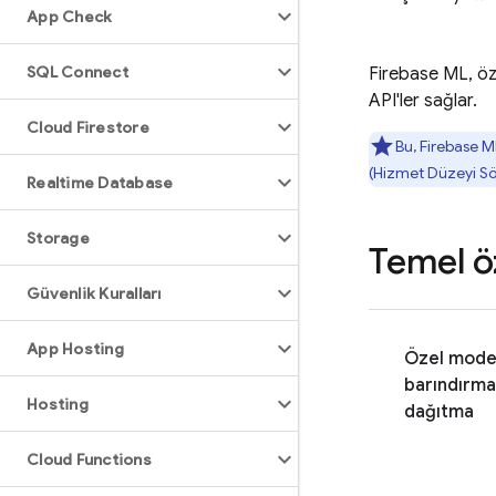
App Check
SQL Connect
Firebase ML
, ö
API'ler sağlar.
Cloud Firestore
Bu,
Firebase M
(Hizmet Düzeyi Söz
Realtime Database
Storage
Temel öz
Güvenlik Kuralları
App Hosting
Özel model
barındırma
Hosting
dağıtma
Cloud Functions