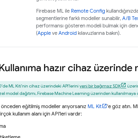
Firebase ML
ile
Remote Config
kullandığınızda 
segmentlerine farklı modeller sunabilir,
A/B Te
performansı gösteren modeli bulmak için dene
(
Apple
ve
Android
kılavuzlarına bakın).
 Kullanıma hazır cihaz üzerinde
'de ML Kiti'nin cihaz üzerindeki API'lerini
yeni bir bağımsız SDK
üzeri
 özel model dağıtımı, Firebase Machine Learning üzerinden kullanılmay
 önceden eğitilmiş modeller arıyorsanız
ML Kit
'e göz atın. M
birçok kullanım alanı için API'leri vardır:
ıma
tiketleme