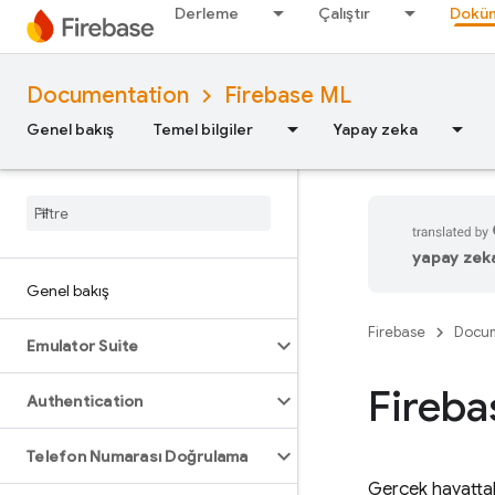
Derleme
Çalıştır
Doküm
Documentation
Firebase ML
Genel bakış
Temel bilgiler
Yapay zeka
yapay zeka 
Genel bakış
Firebase
Docum
Emulator Suite
Fireba
Authentication
Telefon Numarası Doğrulama
Gerçek hayattak