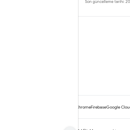
Son güncelleme tarihi: 
Öğrenme
Rehberler
Referans
Örnekler
Kitaplıklar
GitHub
Android
Chrome
Firebase
Google Clou