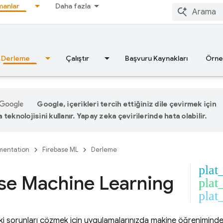
anlar
Daha fazla
Derleme
Çalıştır
Başvuru Kaynakları
Örne
Google, içerikleri tercih ettiğiniz dile çevirmek için
teknolojisini kullanır. Yapay zeka çevirilerinde hata olabilir.
entation
Firebase ML
Derleme
plat
se Machine Learning
plat
plat_
i sorunları çözmek için uygulamalarınızda makine öğreniminde