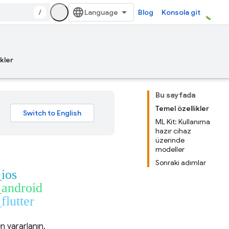
/
Blog
Konsola git
kler
Bu sayfada
Temel özellikler
ML Kit: Kullanıma
hazır cihaz
üzerinde
modeller
Sonraki adımlar
_ios
_android
flutter
n yararlanın.