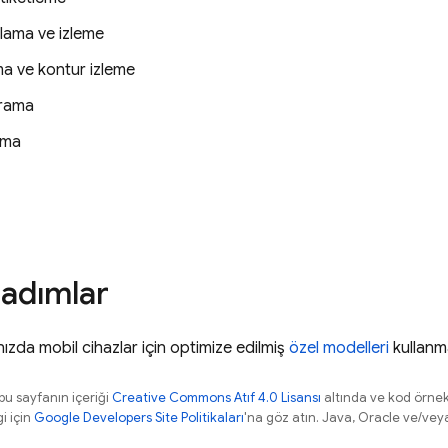
lama ve izleme
ma ve kontur izleme
arama
ama
 adımlar
zda mobil cihazlar için optimize edilmiş
özel modelleri
kullanma
 bu sayfanın içeriği
Creative Commons Atıf 4.0 Lisansı
altında ve kod örnek
gi için
Google Developers Site Politikaları
'na göz atın. Java, Oracle ve/veya s