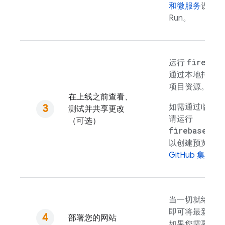
和微服务
设置
C
Run
。
firebase
运行
通过本地托管
项目资源。
在上线之前查看、
如需通过临时预
测试并共享更改
请运行
（可选）
firebase ho
以创建预览渠道
GitHub 集成
，
当一切就绪时
即可将最新的快
部署您的网站
如果您需要撤