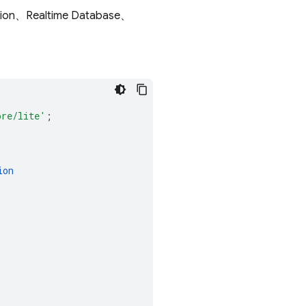
ion
、
Realtime Database
、
ore/lite'
;
ion