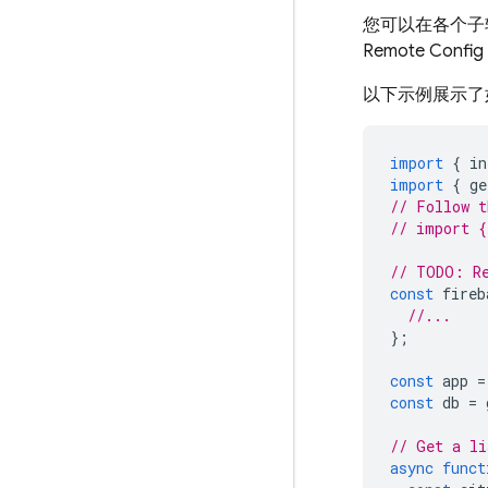
您可以在各个子软
Remote Config
以下示例展示了
import
{
in
import
{
ge
// Follow t
// import {
// TODO: Re
const
fireb
//...
};
const
app
=
const
db
=
// Get a li
async
funct