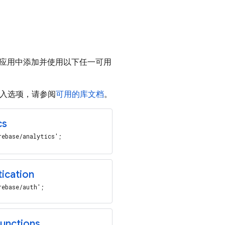
eb 应用中添加并使用以下任一可用
他导入选项，请参阅
可用的库文档
。
cs
rebase/analytics';
ication
rebase/auth';
unctions