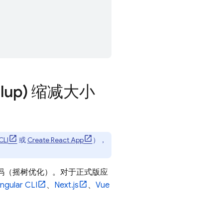
llup) 缩减大小
CLI
或
Create React App
），
的代码（摇树优化）。对于正式版应
ngular CLI
、
Next.js
、
Vue