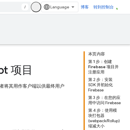
/
博客
转到控制台
本页内容
第 1 步：创建
ipt 项目
Firebase 项目并
注册应用
第 2 步：安装
SDK 并初始化
或者将其用作客户端以供最终用户
Firebase
第 3 步：在您的应
用中访问 Firebase
第 4 步：使用模
块打包器
(webpack/Rollup)
缩减大小