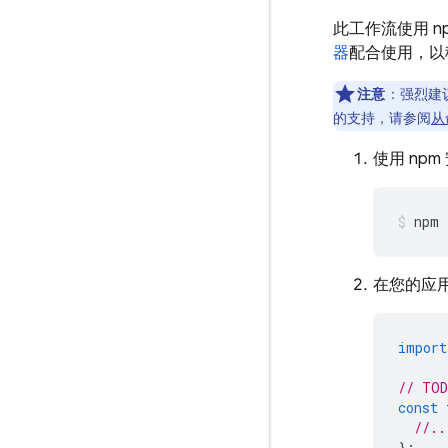
此工作流使用 np
器
配合使用，以
注意
：强烈建
的支持，请参阅
从
使用 npm 
npm 
在您的应用中
import
// TOD
const
//..
};