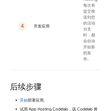
每次有
提交推
送到您
的活动
开发应用
分支
时，都
会自动
开始新
的发
布。
后续步骤
开始
部署应用。
试用
App Hosting
Codelab，该 Codelab 将