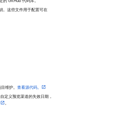
的 GitHub 代码库。
钥。这些文件用于配置可在
！
源项目维护。
查看源代码。
例如自定义预览渠道的失效日期，
项
。