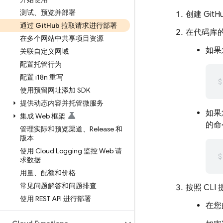
测试、预览并部署
创建 Gi
通过 Git
Hub 拉取请求进行部署
在代码库
在多个网站中共享项目资源
如果
关联自定义网域
配置托管行为
配置 i18n 重写
使用预留网址添加 SDK
提供动态内容并托管微服务
如果
集成 Web 框架
的命
管理实际和预览渠道、Release 和
版本
使用 Cloud Logging 监控 Web 请
求数据
用量、配额和价格
常见问题解答和问题排查
按照 CL
使用 REST API 进行部署
在您