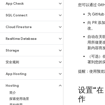
App Check
您可以通过 Gi
为 Git
SQL Connect
向 PR 
Cloud Firestore
改。
自动在关
Realtime Database
用所做更
新内容而
Storage
（可选）在
署到您的
安全规则
提醒：使用预览网
App Hosting
Hosting
设置“
简介
作
探索使用场景
开始使用