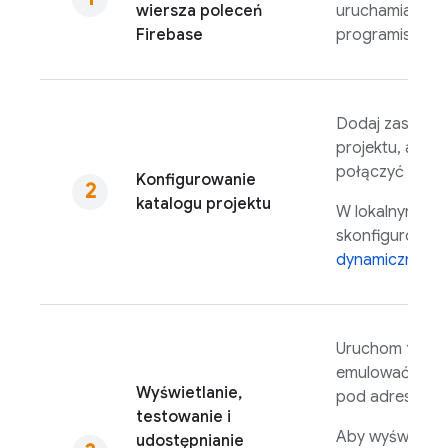
wiersza poleceń
uruchamianie l
Firebase
programistyczn
Dodaj zasoby s
projektu, a po
połączyć katal
Konfigurowanie
katalogu projektu
W lokalnym kat
skonfigurowa
dynamicznego t
fire
Uruchom
emulować
Host
Wyświetlanie,
pod adresem U
testowanie i
Aby wyświetlić
udostępnianie