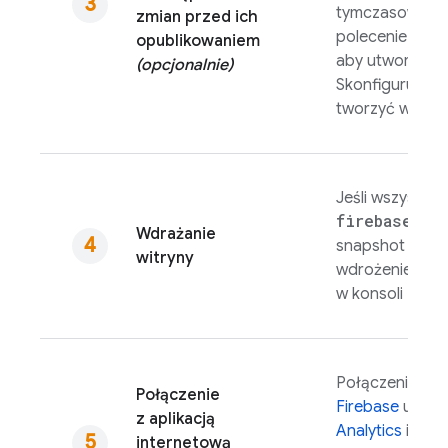
tymczasowego 
zmian przed ich
fire
polecenie
opublikowaniem
aby utworzyć i
(opcjonalnie)
Skonfiguruj
int
tworzyć wersje
Jeśli wszystko
firebase de
Wdrażanie
snapshot na na
witryny
wdrożenie, moż
w konsoli
Fireb
Połączenie wit
Połączenie
Firebase
umożli
z aplikacją
Analytics
i gro
internetową