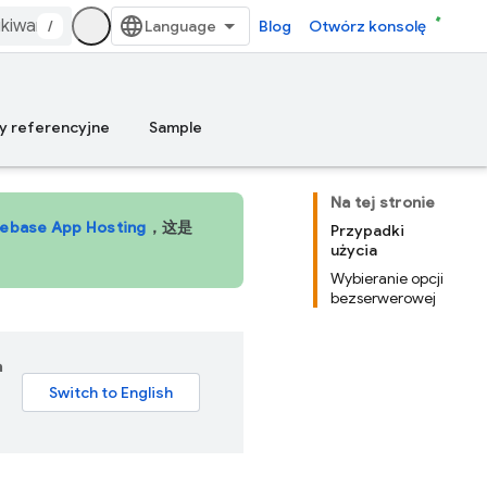
/
Blog
Otwórz konsolę
y referencyjne
Sample
Na tej stronie
rebase App Hosting
，这是
Przypadki
użycia
Wybieranie opcji
bezserwerowej
a