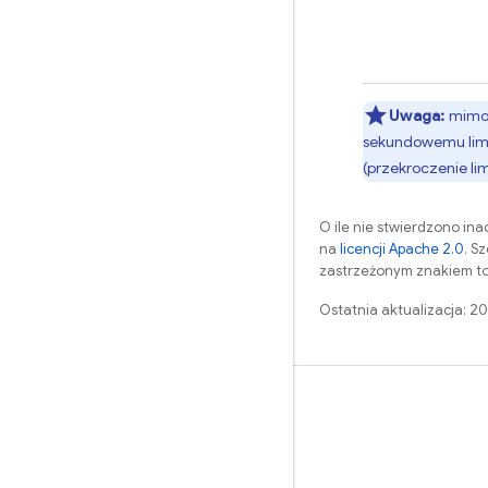
Uwaga:
mimo
sekundowemu limit
(przekroczenie li
O ile nie stwierdzono inac
na
licencji Apache 2.0
. S
zastrzeżonym znakiem to
Ostatnia aktualizacja: 2
Nauka
Przewodniki
Źródła