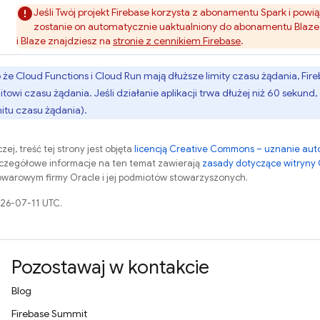
Jeśli Twój projekt Firebase korzysta z abonamentu Spark i pow
zostanie on automatycznie uaktualniony do abonamentu Blaz
i Blaze znajdziesz na
stronie z cennikiem Firebase
.
 że
Cloud Functions
i
Cloud Run
mają dłuższe limity czasu żądania,
Fire
owi czasu żądania. Jeśli działanie aplikacji trwa dłużej niż 60 sekun
mitu czasu żądania).
zej, treść tej strony jest objęta
licencją Creative Commons – uznanie aut
zczegółowe informacje na ten temat zawierają
zasady dotyczące witryny
warowym firmy Oracle i jej podmiotów stowarzyszonych.
026-07-11 UTC.
Pozostawaj w kontakcie
Blog
Firebase Summit