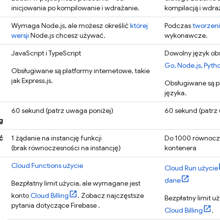
inicjowania po kompilowanie i wdrażanie.
kompilacją i wdra
Wymaga Node.js, ale możesz określić
której
Podczas
tworzeni
wersji
Node.js chcesz używać.
wykonawcze.
JavaScript i TypeScript
Dowolny język ob
Go, Node.js, Pytho
Obsługiwane są platformy internetowe, takie
jak Express.js.
Obsługiwane są p
języka.
60 sekund (patrz uwaga poniżej)
60 sekund (patrz
g
ć
1 żądanie na instancję funkcji
Do 1000 równocze
(brak równoczesności na instancję)
kontenera
Cloud Functions
użycie
Cloud Run
użycie
dane
Bezpłatny limit użycia, ale wymagane jest
konto
Cloud Billing
. Zobacz najczęstsze
Bezpłatny limit u
pytania dotyczące Firebase
.
Cloud Billing
.