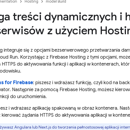
entation
Hosting
model Build
a treści dynamicznych i 
erwisów z użyciem Hosti
ng
integruje się z opcjami bezserwerowego przetwarzania dan
loud Run
. Korzystając z
Firebase Hosting
z tymi opcjami, moż
a HTTPS do aktywowania funkcji i aplikacji w kontenerach, któ
odowisku.
s for Firebase
: piszesz i wdrażasz funkcję, czyli kod na bac
wator. Następnie za pomocą
Firebase Hosting
, możesz kiero
kcji do uruchomienia.
szesz i wdrażasz aplikację spakowaną w obraz kontenera. Na
kierować żądania HTTPS do aktywowania aplikacji w kontene
używasz Angulara lub Next.js do tworzenia pełnostosowej aplikacji int