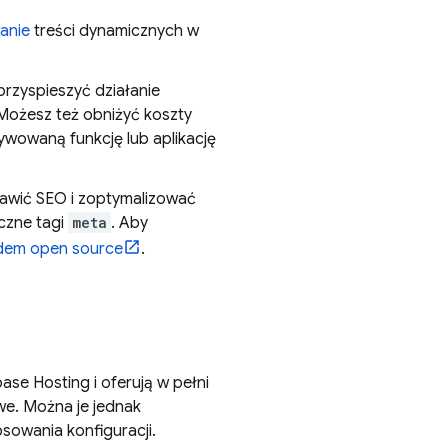
anie
treści dynamicznych w
przyspieszyć działanie
. Możesz też obniżyć koszty
ywowaną funkcję lub aplikację
wić SEO i zoptymalizować
czne tagi
meta
. Aby
adem open source
.
base Hosting
i oferują w pełni
e. Można je jednak
owania konfiguracji.