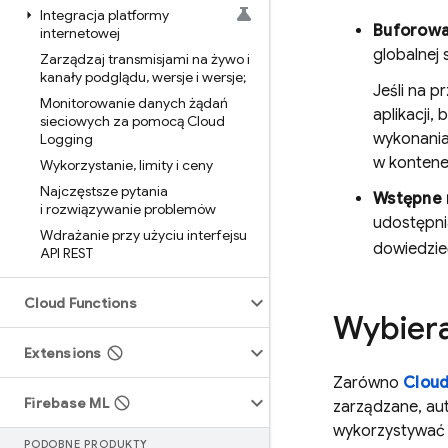
Integracja platformy
Buforowa
internetowej
globalnej 
Zarządzaj transmisjami na żywo i
kanały podglądu
,
wersje i wersje;
Jeśli na p
Monitorowanie danych żądań
aplikacji,
sieciowych za pomocą Cloud
wykonania,
Logging
w kontene
Wykorzystanie
,
limity i ceny
Najczęstsze pytania
Wstępne 
i rozwiązywanie problemów
udostępni
Wdrażanie przy użyciu interfejsu
dowiedzieć
API REST
Cloud Functions
Wybiera
Extensions
Zarówno
Cloud
Firebase ML
zarządzane, au
wykorzystywać 
PODOBNE PRODUKTY