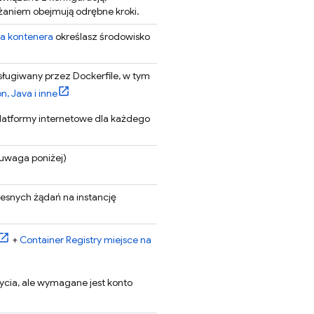
żaniem obejmują odrębne kroki.
a kontenera
określasz środowisko
sługiwany przez Dockerfile, w tym
n, Java i inne
latformy internetowe dla każdego
 uwaga poniżej)
snych żądań na instancję
+
Container Registry
miejsce na
życia, ale wymagane jest konto