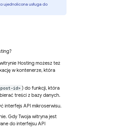
to ujednolicona usługa do
ting
?
witrynie
Hosting
możesz też
kację w kontenerze, która
-post-id>
) do funkcji, która
ierać treści z bazy danych.
 interfejs API mikroserwisu.
ie. Gdy Twoja witryna jest
ane do interfejsu API