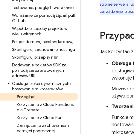
stronie serwera l
Testowanie
,
podgląd i wdrażanie
zarządzania treś
Wdrażanie za pomocą żądań pull
Git
Hub
Współdziel zasoby projektu w
Przypad
wielu witrynach
Połącz domenę niestandardową
Skonfiguruj zachowanie hostingu
Jak korzystać 
Skonfiguruj przepisy i18n
Obsługa 
Dodawanie pakietów SDK za
pomocą zarezerwowanych
obsługiwa
adresów URL
wykonuje l
Obsługa treści dynamicznych i
Możesz na
hostowanie mikroserwisów
używa par
Przegląd
Korzystanie z Cloud Functions
Tworzeni
dla Firebase
Funkcje m
Korzystanie z Cloud Run
hostowan
Zarządzanie zachowaniem
pamięci podręcznej
mikroserw