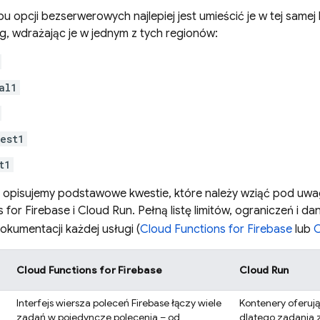
 opcji bezserwerowych najlepiej jest umieścić je w tej samej l
ng
, wdrażając je w jednym z tych regionów:
al1
est1
t1
ej opisujemy podstawowe kwestie, które należy wziąć pod uwa
 for Firebase
i
Cloud Run
. Pełną listę limitów, ograniczeń i d
kumentacji każdej usługi (
Cloud Functions for Firebase
lub
C
Cloud Functions for Firebase
Cloud Run
Interfejs wiersza poleceń
Firebase
łączy wiele
Kontenery oferują
zadań w pojedyncze polecenia – od
dlatego zadania z