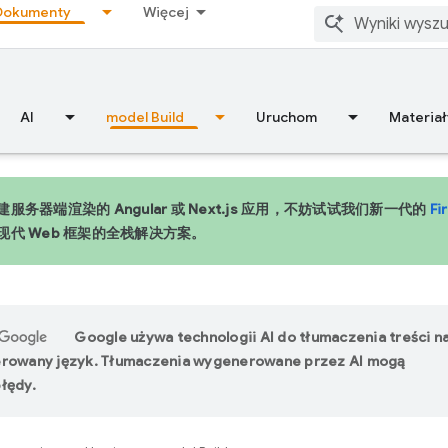
Dokumenty
Więcej
AI
model Build
Uruchom
Materiał
服务器端渲染的 Angular 或 Next.js 应用，不妨试试我们新一代的
Fi
现代 Web 框架的全栈解决方案。
Google używa technologii AI do tłumaczenia treści n
erowany język. Tłumaczenia wygenerowane przez AI mogą
łędy.