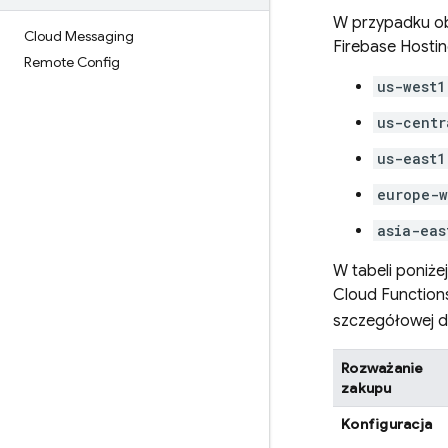
W przypadku obu
Cloud Messaging
Firebase Hosti
Remote Config
us-west1
us-centr
us-east1
europe-w
asia-eas
W tabeli poniż
Cloud Functions
szczegółowej do
Rozważanie
zakupu
Konfiguracja