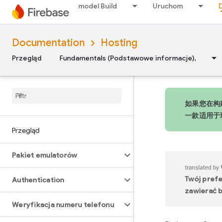
model Build
Uruchom
Documentation
Hosting
Przegląd
Fundamentals (Podstawowe informacje),
如果您在构建
一款适用于
Przegląd
Pakiet emulatorów
Twój pref
Authentication
zawierać b
Weryfikacja numeru telefonu