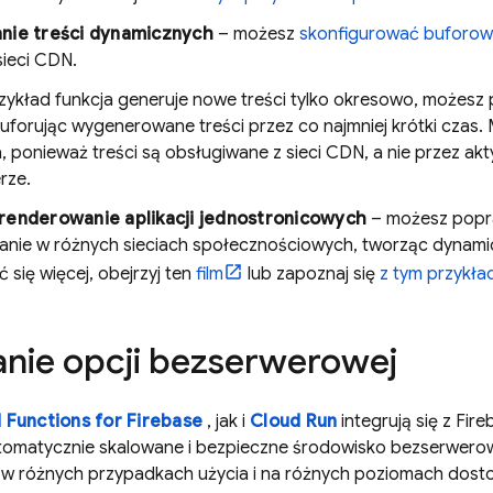
nie treści dynamicznych
– możesz
skonfigurować buforow
sieci CDN.
rzykład funkcja generuje nowe treści tylko okresowo, możesz 
 buforując wygenerowane treści przez co najmniej krótki czas
 ponieważ treści są obsługiwane z sieci CDN, a nie przez akt
rze.
renderowanie aplikacji jednostronicowych
– możesz popra
anie w różnych sieciach społecznościowych, tworząc dynami
 się więcej, obejrzyj ten
film
lub zapoznaj się
z tym przykł
nie opcji bezserwerowej
 Functions for Firebase
, jak i
Cloud Run
integrują się z
Fire
tomatycznie skalowane i bezpieczne środowisko bezserwerow
w różnych przypadkach użycia i na różnych poziomach dostos