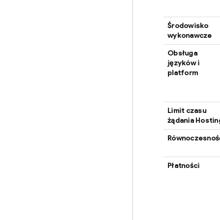
Środowisko
wykonawcze
Obsługa
języków i
platform
Limit czasu
żądania
Hostin
Równoczesnoś
Płatności