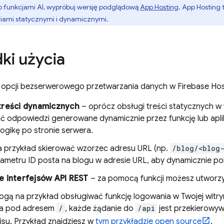
ub funkcjami AI, wypróbuj wersję podglądową
App Hosting
. App Hosting 
ciami statycznymi i dynamicznymi.
ki użycia
z opcji bezserwerowego przetwarzania danych w
Firebase Hos
treści dynamicznych
– oprócz obsługi treści statycznych w 
ć odpowiedzi generowane dynamicznie przez funkcję lub apli
ogikę po stronie serwera.
 przykład skierować wzorzec adresu URL (np.
/blog/<blog
ametru ID posta na blogu w adresie URL, aby dynamicznie pob
e interfejsów API REST
– za pomocą funkcji możesz utworzyć
ogą na przykład obsługiwać funkcję logowania w Twojej witryn
a pod adresem
/
, każde żądanie do
/api
jest przekierowyw
isu. Przykład znajdziesz w
tym przykładzie open source
.