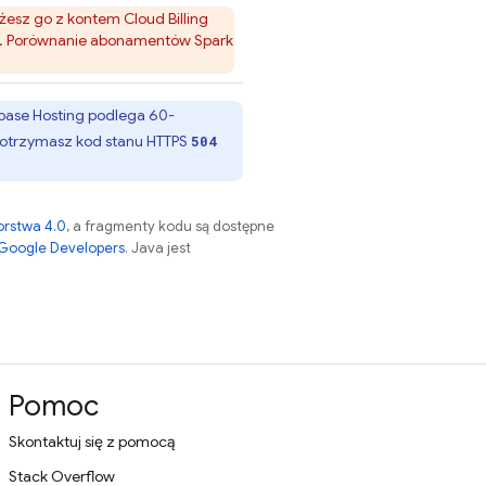
iążesz go z kontem
Cloud Billing
e. Porównanie abonamentów Spark
base Hosting
podlega 60-
d, otrzymasz kod stanu HTTPS
504
orstwa 4.0
, a fragmenty kodu są dostępne
 Google Developers
. Java jest
Pomoc
Skontaktuj się z pomocą
Stack Overflow