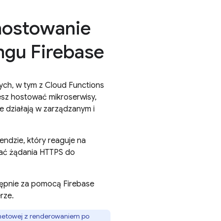
hostowanie
ngu Firebase
ych, w tym z
Cloud Functions
esz hostować mikroserwisy,
re działają w zarządzanym i
kendzie, który reaguje na
wać żądania HTTPS do
stępnie za pomocą
Firebase
rze.
ernetowej z renderowaniem po