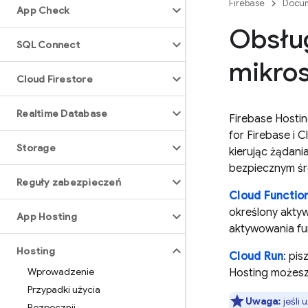
Firebase
Docum
App Check
Obsług
SQL Connect
mikros
Cloud Firestore
Realtime Database
Firebase Hosti
for Firebase
i
C
Storage
kierując żądani
bezpiecznym śr
Reguły zabezpieczeń
Cloud Function
określony akty
App Hosting
aktywowania fun
Hosting
Cloud Run
: pi
Wprowadzenie
Hosting
możesz 
Przypadki użycia
Uwaga:
jeśli 
Rozpocznij