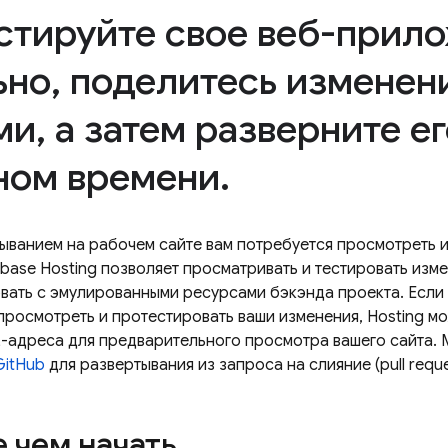
стируйте свое веб-прил
ьно
,
поделитесь изменен
ми
,
а затем разверните ег
ном времени
.
ыванием на рабочем сайте вам потребуется просмотреть 
ebase Hosting
позволяет просматривать и тестировать изме
вать с эмулированными ресурсами бэкэнда проекта. Если 
 просмотреть и протестировать ваши изменения,
Hosting
мо
-адреса для предварительного просмотра вашего сайта.
GitHub
для развертывания из запроса на слияние (pull reque
 чем начать