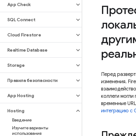
App Check
Проте
SQL Connect
локал
други
Cloud Firestore
реаль
Realtime Database
Storage
Перед разверт
Правила безопасности
изменения.
Fir
взаимодейство
App Hosting
коллеги могли
временные URL
интеграцию с 
Hosting
Введение
Изучите варианты
Прежде
использования