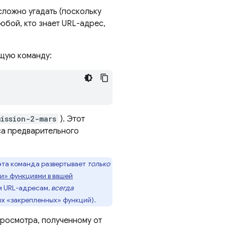
сложно угадать (поскольку
юбой, кто знает URL-адрес,
ющую команду:
mission-2-mars
). Этот
са предварительного
 эта команда развертывает
только
и» функциями в вашей
м URL-адресам,
всегда
ых «закрепленных» функций).
росмотра, полученному от