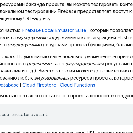
ресурсами бэкэнда проекта, вы можете тестировать конт
 локальном тестировании Firebase предоставляет доступ 
ещенному URL-адресу.
ся частью
Firebase Local Emulator Suite
, который позволяе
вать с
эмулируемым
содержимым и конфигурацией
Hostin
, с
эмулируемыми
ресурсами проекта (функциями, базами 
тельно)
По умолчанию ваше локально размещенное прило
йствовать с
реальными
, а не
эмулированными
ресурсами п
равилами и т. д.). Вместо этого вы можете дополнительно
зованию любых
эмулированных
ресурсов проекта, которые
Database
|
Cloud Firestore
|
Cloud Functions
ом каталоге вашего локального проекта выполните следу
base emulators:start