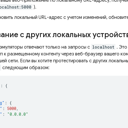
 ваше веб-приложение по локальному URL-адресу, получен
ocalhost:5000
).
овить локальный URL-адрес с учетом изменений, обновите
ание с других локальных устройст
эмуляторы отвечают только на запросы с
localhost
. Это
п к размещенному контенту через веб-браузер вашего ком
шей сети. Если вы хотите протестировать с других локальн
следующим образом:
"
:
{
g"
:
{
"
:
5000
,
"
:
"0.0.0.0"