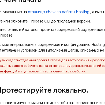
и, указанные на
странице «Начало работы
Hosting
, а име
те или обновите
Firebase
CLI до последней версии.
те локальный каталог проекта (содержащий содержимое 
irebase.
ы можете развернуть содержимое и конфигурацию
Hosting
язательным условием для выполнения шагов, описанных на
ем создать отдельный проект Firebase для тестирования и разраб
защиты вашего рабочего сайта от непреднамеренных изменений рес
л, функций и т. д.) во время тестирования и разработки.
ротестируйте локально
.
о вносите изменения или хотите, чтобы ваше приложение 