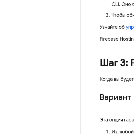
CLI. Оно 
Чтобы обн
Узнайте об
упр
Firebase Hosti
Шаг 3:
Р
Когда вы буде
Вариант 
Эта опция гара
Из любой