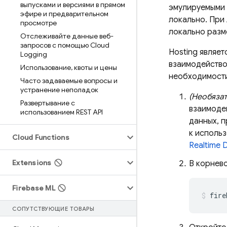
выпусками и версиями в прямом
эмулируемыми 
эфире и предварительном
локально. При
просмотре
локально разм
Отслеживайте данные веб-
запросов с помощью Cloud
Hosting
являет
Logging
взаимодейство
Использование
,
квоты и цены
необходимости
Часто задаваемые вопросы и
устранение неполадок
(Необяза
Развертывание с
взаимоде
использованием REST API
данных, п
к исполь
Cloud Functions
Realtime 
Extensions
В корнев
Firebase ML
fire
СОПУТСТВУЮЩИЕ ТОВАРЫ