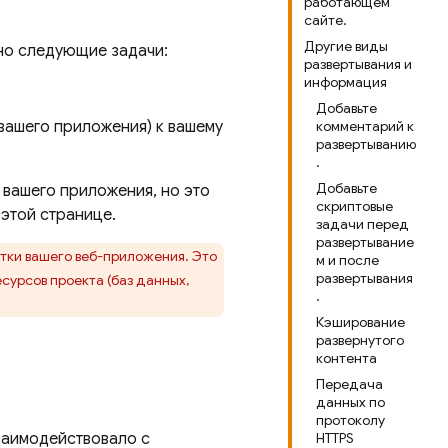
работающем
сайте.
Другие виды
нно следующие задачи:
развертывания и
информация
Добавьте
вашего приложения) к вашему
комментарий к
развертыванию
.
Добавьте
вашего приложения, но это
скриптовые
 этой странице.
задачи перед
развертывание
отки вашего веб-приложения. Это
м и после
развертывания
урсов проекта (баз данных,
.
Кэширование
развернутого
контента
Передача
данных по
протоколу
взаимодействовало с
HTTPS