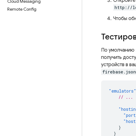
Откройте
Cloud Messaging
http://l
Remote Config
Чтобы обн
Тестиров
По умолчанию 
получить досту
устройств в ва
firebase.json
"emulators
// ...
"hostin
"port
"host
}
}