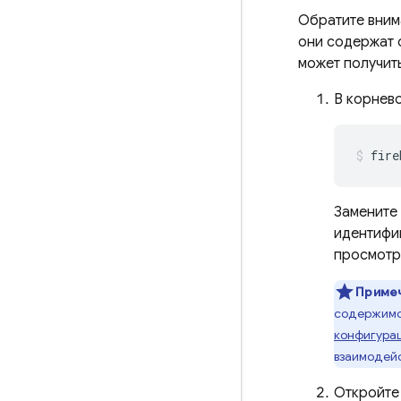
Обратите вним
они содержат 
может получить
В корнев
fire
Замените
идентифи
просмотр
Приме
содержимо
конфигура
взаимодей
Откройте