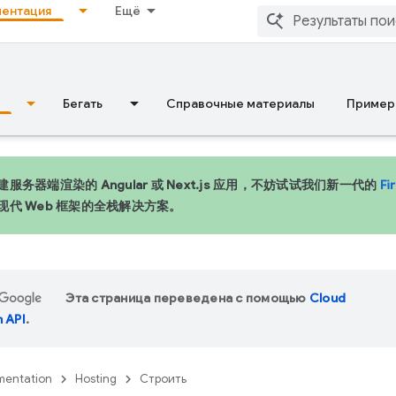
ентация
Ещё
Бегать
Справочные материалы
Пример
服务器端渲染的 Angular 或 Next.js 应用，不妨试试我们新一代的
Fi
现代 Web 框架的全栈解决方案。
Эта страница переведена с помощью
Cloud
n API
.
entation
Hosting
Строить