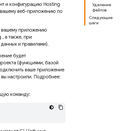
ент и конфигурацию
Hosting
Удаление
файлов
к вашему веб-приложению по
Следующие
шаги
т вашему приложению
g
, а также, при
данных и правилами).
жение будет
роекта (функциями, базой
 подключить ваше приложение
 вы настроили. Подробнее:
ющую команду: