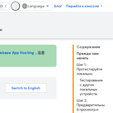
/
Блог
Перейти к консоли
ы
Содержание
rebase App Hosting
，这是
Прежде чем
начать
Шаг 1:
Протестируйте
локально.
Тестирование
с других
локальных
устройств.
Шаг 2:
Предварительны
й просмотр и