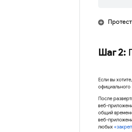
Протест
Шаг 2:
П
Если вы хотите
официального 
После разверт
веб-приложени
общий временн
веб-приложени
любых
«закреп