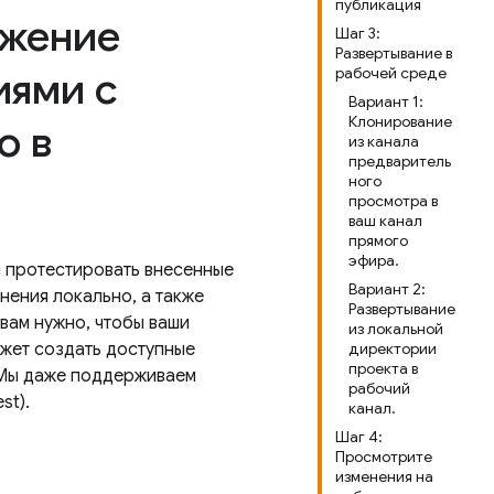
публикация
ожение
Шаг 3:
Развертывание в
иями с
рабочей среде
Вариант 1:
Клонирование
о в
из канала
предваритель
ного
просмотра в
ваш канал
прямого
эфира.
и протестировать внесенные
Вариант 2:
нения локально, а также
Развертывание
вам нужно, чтобы ваши
из локальной
жет создать доступные
директории
проекта в
 Мы даже поддерживаем
рабочий
st).
канал.
Шаг 4:
Просмотрите
изменения на