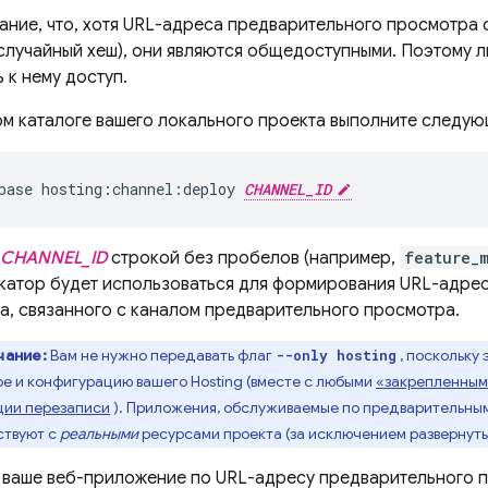
ание, что, хотя URL-адреса предварительного просмотра 
случайный хеш), они являются общедоступными. Поэтому л
 к нему доступ.
ом каталоге вашего локального проекта выполните следу
base hosting:channel:deploy 
CHANNEL_ID
CHANNEL_ID
строкой без пробелов (например,
feature_
катор будет использоваться для формирования URL-адре
а, связанного с каналом предварительного просмотра.
чание:
Вам не нужно передавать флаг
, поскольку
--only hosting
е и конфигурацию вашего
Hosting
(вместе с любыми
«закрепленным
ции перезаписи
). Приложения, обслуживаемые по предварительны
ствуют с
реальными
ресурсами проекта (за исключением развернут
 ваше веб-приложение по URL-адресу предварительного п