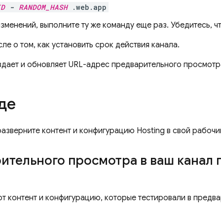
ID
-
RANDOM_HASH
.web.app
менений, выполните ту же команду еще раз. Убедитесь, чт
исле о том, как установить срок действия канала.
здает и обновляет URL-адрес предварительного просмотра 
де
 разверните контент и конфигурацию
Hosting
в свой рабочий
рительного просмотра в ваш канал
от контент и конфигурацию, которые тестировали в предв