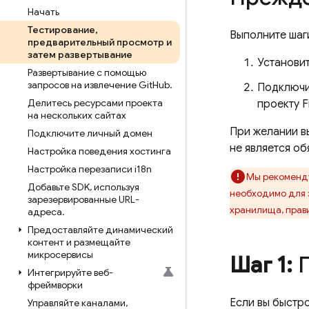
Начать
Тестирование
,
Выполните шаг
предварительный просмотр и
затем развертывание
Установи
Развертывание с помощью
запросов на извлечение Git
Hub
.
Подключи
Делитесь ресурсами проекта
проекту F
на нескольких сайтах
При желании в
Подключите личный домен
не является об
Настройка поведения хостинга
Настройка перезаписи i18n
Мы рекоменду
Добавьте SDK
,
используя
необходимо для 
зарезервированные URL-
хранилища, прави
адреса
.
Предоставляйте динамический
контент и размещайте
микросервисы
Шаг 1:
П
Интегрируйте веб-
фреймворки
Если вы быстр
Управляйте каналами
,