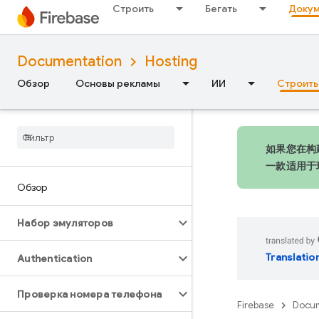
Строить
Бегать
Докум
Documentation
Hosting
Обзор
Основы рекламы
ИИ
Строить
如果您在构建
一款适用于
Обзор
Набор эмуляторов
Translatio
Authentication
Проверка номера телефона
Firebase
Docum