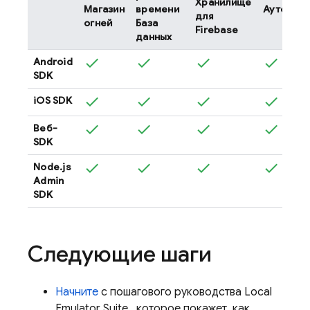
Хранилище
Магазин
времени
Аутентиф
для
огней
База
Firebase
данных
Android
SDK
iOS SDK
Веб-
SDK
Node.js
Admin
SDK
Следующие шаги
Начните
с пошагового руководства
Local
Emulator Suite
, которое покажет, как