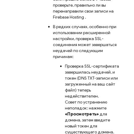
проверьте, правильно ли вы
перенаправили свои записи на
Firebase Hosting
.
В редких случаях, особенно при
использовании расширенной
настройки, проверка SSL-
соединения может завершаться
неудачей по следующим
причинам:
Проверка SSL-сертификата
завершилась неудачей, и
токен (DNS TXT-записи или
загруженный на ваш сайт
файл) теперь
недействителен.
Совет по устранению
неполадок: нажмите
«Просмотреть»
для
домена, затем введите
новый токен для
существующего домена.