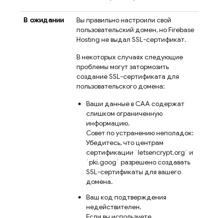
В ожидании
Вы правильно настроили свой
пользовательский домен, но
Firebase
Hosting
не выдал SSL-сертификат.
В некоторых случаях следующие
проблемы могут затормозить
создание SSL-сертификата для
пользовательского домена:
Ваши данные в CAA содержат
слишком ограниченную
информацию.
Совет по устранению неполадок:
Убедитесь, что центрам
сертификации `letsencrypt.org` и
`pki.goog` разрешено создавать
SSL-сертификаты для вашего
домена.
Ваш код подтверждения
недействителен.
Если вы используете