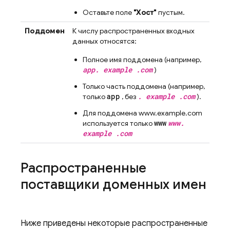
Оставьте поле
"Хост"
пустым.
Поддомен
К числу распространенных входных
данных относятся:
Полное имя поддомена (например,
app. example .com
)
Только часть поддомена (например,
app
. example .com
только
, без
).
Для поддомена www.example.com
www
www.
используется только
example .com
Распространенные
поставщики доменных имен
Ниже приведены некоторые распространенные