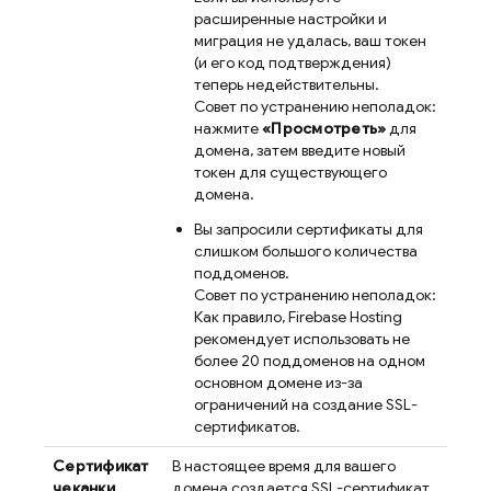
расширенные настройки и
миграция не удалась, ваш токен
(и его код подтверждения)
теперь недействительны.
Совет по устранению неполадок:
нажмите
«Просмотреть»
для
домена, затем введите новый
токен для существующего
домена.
Вы запросили сертификаты для
слишком большого количества
поддоменов.
Совет по устранению неполадок:
Как правило,
Firebase Hosting
рекомендует использовать не
более 20 поддоменов на одном
основном домене из-за
ограничений на создание SSL-
сертификатов.
Сертификат
В настоящее время для вашего
чеканки
домена создается SSL-сертификат.