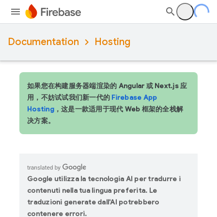
Documentation
Hosting
如果您在构建服务器端渲染的 Angular 或 Next.js 应
用，不妨试试我们新一代的
Firebase App
Hosting
，这是一款适用于现代 Web 框架的全栈解
决方案。
Google utilizza la tecnologia AI per tradurre i
contenuti nella tua lingua preferita. Le
traduzioni generate dall'AI potrebbero
contenere errori.