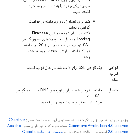
سپس توکن جدید را به دامنه موجود خود
اضافه کنید.
شما برای تعداد زیادی زیردامنه درخواست
گواهی داده‌اید.
نکته عیب‌یابی: به طور کلی،
Firebase
Hosting
به دلیل محدودیت‌های صدور گواهی
SSL، توصیه می‌کند که بیش از 20 زیر دامنه
در یک دامنه سفارشی apex وجود نداشته
باشد.
گواهی
یک گواهی SSL برای دامنه شما در حال تولید است.
ضرب
سکه
متصل
دامنه سفارشی شما دارای رکوردهای DNS مناسب و گواهی
SSL است.
می‌توانید محتوای سایت خود را ارائه دهید.
جز در مواردی که غیر از این ذکر شده باشد،‌محتوای این صفحه تحت مجوز
Creative
Commons Attribution 4.0 License
است. نمونه کدها نیز دارای مجوز
Apache
2.0 License
است. برای اطلاع از جزئیات، به
خطمشی‌های سایت Google