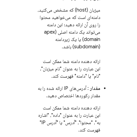
میزبان (host) که مشخص می‌کنید،
دامنه‌ای است که می‌خواهید محتوا
را روی آن ارائه دهید؛ این دامنه
می‌تواند یک دامنه اصلی (apex
domain) یا یک زیردامنه
(subdomain) باشد.
ارائه دهنده دامنه شما ممکن است
این عبارت را به عنوان "نام میزبان"،
"نام" یا "دامنه" فهرست کند.
مقدار
: آدرس‌های IP ارائه شده را به
مقدار رکوردها اختصاص دهید.
ارائه دهنده دامنه شما ممکن است
این عبارت را به عنوان "داده"، "اشاره
به"، "محتوا"، "آدرس" یا "آدرس IP"
فهرست کند.