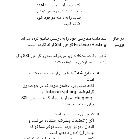
نکته عیب‌یابی: روی
مشاهده
دامنه کلیک کنید، سپس توکن
جدید را به دامنه موجود خود
اضافه کنید.
در حال
شما دامنه سفارشی خود را به درستی تنظیم کرده‌اید، اما
بررسی
Firebase Hosting
گواهی SSL ارائه نکرده است.
گاهی اوقات، مشکلات زیر می‌تواند صدور گواهی SSL برای
یک دامنه سفارشی را متوقف کند:
سوابق CAA شما بیش از حد محدودکننده
است.
نکته عیب‌یابی: مطمئن شوید که مراجع صدور
گواهینامه `letsencrypt.org` و
`pki.goog` مجاز به ایجاد گواهینامه‌های SSL
برای دامنه شما هستند.
کد چالش شما نامعتبر است.
اگر از تنظیمات پیشرفته استفاده می‌کنید و
انتقال ناموفق بوده است، توکن شما (و کد
چالش آن) اکنون نامعتبر است.
نکته عیب‌یابی: روی
مشاهده
دامنه کلیک کنید،