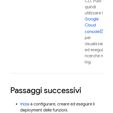
CLI. Puoi
quindi
utilizzare la
Google
Cloud
console
per
visualizzare
ed eseguire
ricerche nei
log.
Passaggi successivi
Inizia
a configurare, creare ed eseguire il
deployment delle funzioni.