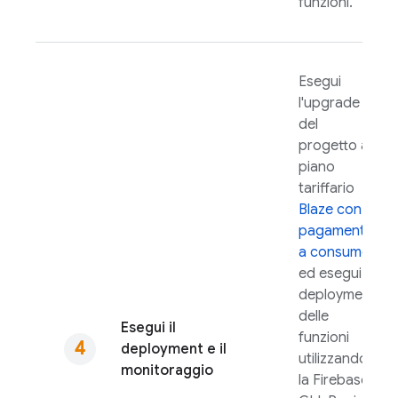
funzioni.
Esegui
l'upgrade
del
progetto al
piano
tariffario
Blaze con
pagamento
a consumo
ed esegui il
deployment
delle
Esegui il
funzioni
deployment e il
utilizzando
monitoraggio
la
Firebase