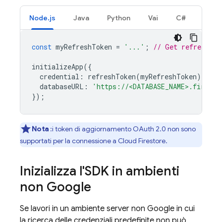
Node.js
Java
Python
Vai
C#
const
myRefreshToken
=
'...'
;
// Get refresh to
initializeApp
({
credential
:
refreshToken
(
myRefreshToken
),
databaseURL
:
'https://<DATABASE_NAME>.firebas
});
Nota
:i token di aggiornamento OAuth 2.0 non sono
supportati per la connessione a
Cloud Firestore
.
Inizializza l'SDK in ambienti
non Google
Se lavori in un ambiente server non Google in cui
la ricerca delle credenziali predefinite non può