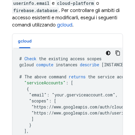
userinfo.email
e
cloud-platform
o
firebase.database
. Per controllare gli ambiti di
accesso esistenti e modificarli, esegui i seguenti
comandi utilizzando
gcloud
.
gcloud
#
Check
the
existing
access
scopes
gcloud
compute
instances
describe
[
INSTANCE_NAM
#
The
above
command
returns
the
service
account
"serviceAccounts"
:
[
   {
    "email": "your.gserviceaccount.com",
    "scopes": [
     "https://www.googleapis.com/auth/cloud-pla
     "https://www.googleapis.com/auth/userinfo.
]
}
]
,