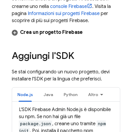
crearne uno nella
console
Firebase
. Visita la
pagina
Informazioni sui progetti Firebase
per
scoprire di più sui progetti Firebase.
Crea un progetto Firebase
Aggiungi l'SDK
Se stai configurando un nuovo progetto, devi
installare l'SDK per la lingua che preferisci.
Node.js
Java
Python
Altro
L'SDK Firebase Admin Node.js è disponibile
su npm. Se non hai già un file
package.json
, creane uno tramite
npm
init
. Poi, installa il pacchetto npm