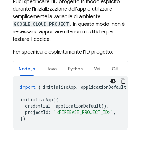
Puoi specificare l'ID progetto in modo esplicito
durante l'inizializzazione dell'app o utilizzare
semplicemente la variabile di ambiente
GOOGLE_CLOUD_PROJECT
. In questo modo, non è
necessario apportare ulteriori modifiche per
testare il codice.
Per specificare esplicitamente l'ID progetto:
Node.js
Java
Python
Vai
C#
import
{
initializeApp
,
applicationDefault
}
fr
initializeApp
({
credential
:
applicationDefault
(),
projectId
:
'<FIREBASE_PROJECT_ID>'
,
});