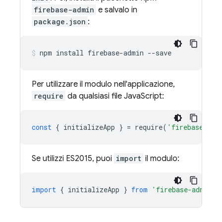
firebase-admin
e salvalo in
package.json
:
npm install firebase-admin --save
Per utilizzare il modulo nell'applicazione,
require
da qualsiasi file JavaScript:
const
{
initializeApp
}
=
require
(
'firebase-adm
Se utilizzi ES2015, puoi
import
il modulo:
import
{
initializeApp
}
from
'firebase-admin/a