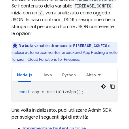
Se il contenuto della variabile
FIREBASE_CONFIG
inizia con un
{
, verrà analizzato come oggetto
JSON. In caso contrario, l'SDK presuppone che la
stringa sia il percorso di un file JSON contenente
le opzioni.
Nota:
la variabile di ambiente
è
FIREBASE_CONFIG
inclusa automaticamente nei backend
App Hosting
e nelle
funzioni
Cloud Functions for Firebase
.
Node.js
Java
Python
Altro
const
app
=
initializeApp
();
Una volta inizializzato, puoi utilizzare
Admin SDK
per svolgere i seguenti tipi di attività:
Implementare l'autenticazione