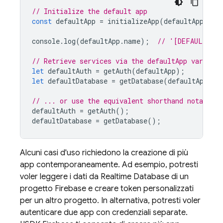
// Initialize the default app
const
defaultApp
=
initializeApp
(
defaultAppConf
console
.
log
(
defaultApp
.
name
);
// '[DEFAULT]'
// Retrieve services via the defaultApp variable
let
defaultAuth
=
getAuth
(
defaultApp
);
let
defaultDatabase
=
getDatabase
(
defaultApp
);
// ... or use the equivalent shorthand notation
defaultAuth
=
getAuth
();
defaultDatabase
=
getDatabase
();
Alcuni casi d'uso richiedono la creazione di più
app contemporaneamente. Ad esempio, potresti
voler leggere i dati da
Realtime Database
di un
progetto Firebase e creare token personalizzati
per un altro progetto. In alternativa, potresti voler
autenticare due app con credenziali separate.