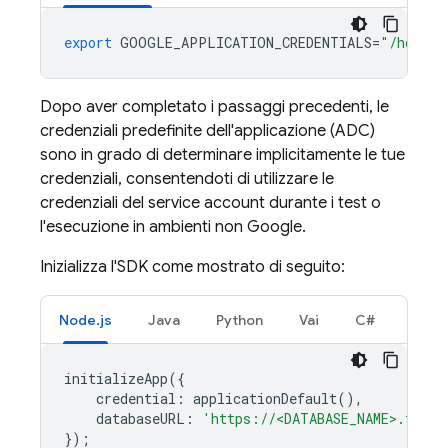
export
GOOGLE_APPLICATION_CREDENTIALS
=
"/home/u
Dopo aver completato i passaggi precedenti, le
credenziali predefinite dell'applicazione (ADC)
sono in grado di determinare implicitamente le tue
credenziali, consentendoti di utilizzare le
credenziali del service account durante i test o
l'esecuzione in ambienti non Google.
Inizializza l'SDK come mostrato di seguito:
Node.js
Java
Python
Vai
C#
initializeApp
({
credential
:
applicationDefault
(),
databaseURL
:
'https://<DATABASE_NAME>.fireb
});