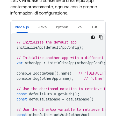
L'SDK Firebase ti consente di creare più app
contemporaneamente, ognuna con le proprie
informazioni di configurazione.
Node.js
Java
Python
Vai
C#
// Initialize the default app
initializeApp
(
defaultAppConfig
);
// Initialize another app with a different confi
var
otherApp
=
initializeApp
(
otherAppConfig
,
'o
console
.
log
(
getApp
().
name
);
// '[DEFAULT]'
console
.
log
(
otherApp
.
name
);
// 'other'
// Use the shorthand notation to retrieve the d
const
defaultAuth
=
getAuth
();
const
defaultDatabase
=
getDatabase
();
// Use the otherApp variable to retrieve the ot
const
otherAuth
=
getAuth
(
otherApp
);