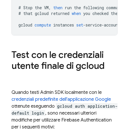
#
Stop
the
VM
,
then
run
the
following
command
,
#
that
gcloud
returned
when
you
checked
the
sco
gcloud
compute
instances
set
-
service
-
account
[
I
Test con le credenziali
utente finale di gcloud
Quando testi
Admin SDK
localmente con le
credenziali predefinite dell'applicazione Google
ottenute eseguendo
gcloud auth application-
default login
, sono necessari ulteriori
modifiche per utilizzare
Firebase Authentication
per i seguenti motivi: