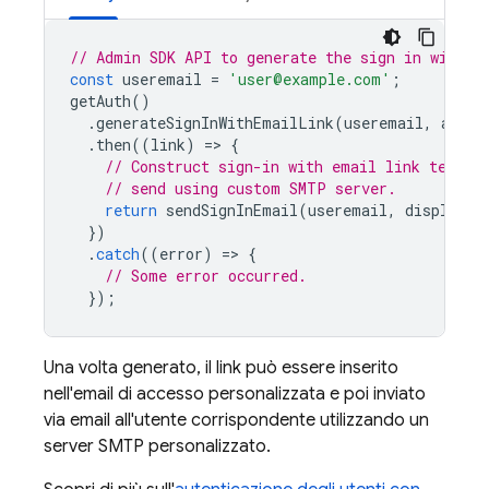
// Admin SDK API to generate the sign in with e
const
useremail
=
'user@example.com'
;
getAuth
()
.
generateSignInWithEmailLink
(
useremail
,
actio
.
then
((
link
)
=
>
{
// Construct sign-in with email link templa
// send using custom SMTP server.
return
sendSignInEmail
(
useremail
,
displayNa
})
.
catch
((
error
)
=
>
{
// Some error occurred.
});
Una volta generato, il link può essere inserito
nell'email di accesso personalizzata e poi inviato
via email all'utente corrispondente utilizzando un
server SMTP personalizzato.