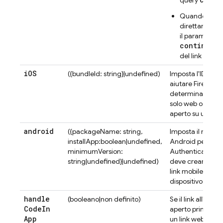
query
Quando il link
direttamente 
il parametro 
continueUr
del link
Hosti
i
OS
({bundleId: string}|undefined)
Imposta l'ID pac
aiutare
Firebase
determinare se d
solo web o link m
aperto su un disp
android
({packageName: string,
Imposta il nome 
installApp:boolean|undefined,
Android per aiut
minimumVersion:
Authentication
a
string|undefined}|undefined)
deve creare un l
link mobile che v
dispositivo Andr
handle
(booleano|non definito)
Se il link all'azi
Code
In
aperto prima in u
App
un link web. Il va