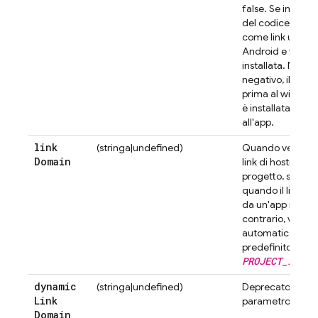
false. Se impostat
del codice azione
come link univers
Android e verrà a
installata. Nel ca
negativo, il codic
prima al widget w
è installata, verr
all'app.
link
(stringa|undefined)
Quando vengono 
Domain
link di hosting p
progetto, specifi
quando il link de
da un'app mobile 
contrario, viene 
automaticamente
predefinito (ad 
PROJECT_ID
.fi
dynamic
(stringa|undefined)
Deprecato. Non 
Link
parametro.
Domain