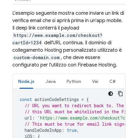
L'esempio seguente mostra come inviare un link di
verifica email che si aprirà prima in un'app mobile.
Il deep link conterrà il payload
https://www.example.com/checkout?
cartId=1234
dell'URL continua. Il dominio di
collegamento
Hosting
personalizzato utilizzato è
custom-domain.com
, che deve essere
configurato per l'utilizzo con
Firebase Hosting
.
Node.js
Java
Python
Vai
C#
const
actionCodeSettings
=
{
// URL you want to redirect back to. The doma
// this URL must be whitelisted in the Fireba
url
:
'https://www.example.com/checkout?cartId
// This must be true for email link sign-in.
handleCodeInApp
:
true
,
iOS
:
{