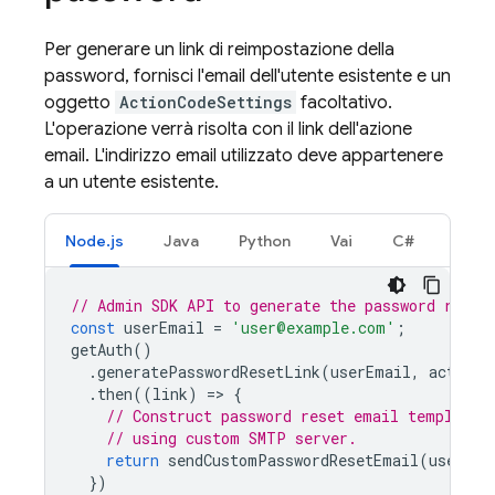
Per generare un link di reimpostazione della
password, fornisci l'email dell'utente esistente e un
oggetto
ActionCodeSettings
facoltativo.
L'operazione verrà risolta con il link dell'azione
email. L'indirizzo email utilizzato deve appartenere
a un utente esistente.
Node.js
Java
Python
Vai
C#
// Admin SDK API to generate the password reset
const
userEmail
=
'user@example.com'
;
getAuth
()
.
generatePasswordResetLink
(
userEmail
,
actionC
.
then
((
link
)
=
>
{
// Construct password reset email template,
// using custom SMTP server.
return
sendCustomPasswordResetEmail
(
userEma
})