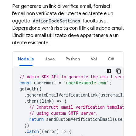
Per generare un link di verifica email, fornisci
l'email non verificata dell'utente esistente e un
oggetto
ActionCodeSettings
facoltativo.
L'operazione verrà risolta con il link all'azione email.
L'indirizzo email utilizzato deve appartenere a un
utente esistente.
Node.js
Java
Python
Vai
C#
// Admin SDK API to generate the email verifica
const
useremail
=
'user@example.com'
;
getAuth
()
.
generateEmailVerificationLink
(
useremail
,
act
.
then
((
link
)
=
>
{
// Construct email verification template, e
// using custom SMTP server.
return
sendCustomVerificationEmail
(
useremai
})
.
catch
((
error
)
=
>
{