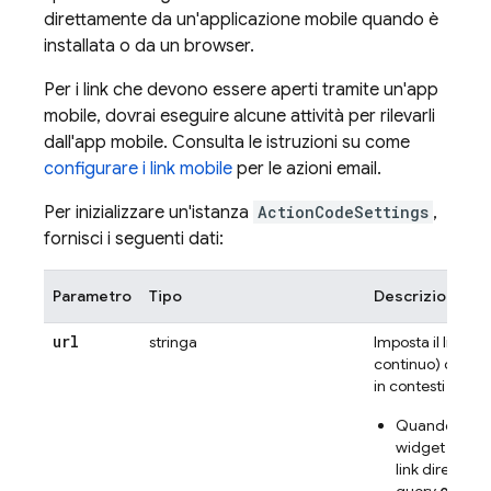
direttamente da un'applicazione mobile quando è
installata o da un browser.
Per i link che devono essere aperti tramite un'app
mobile, dovrai eseguire alcune attività per rilevarli
dall'app mobile. Consulta le istruzioni su come
configurare i link mobile
per le azioni email.
Per inizializzare un'istanza
ActionCodeSettings
,
fornisci i seguenti dati:
Parametro
Tipo
Descrizione
url
stringa
Imposta il link (U
continuo) che ha 
in contesti divers
Quando il link
widget di azio
link diretto n
conti