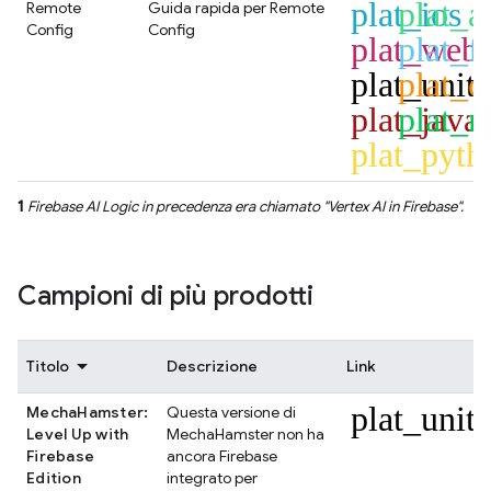
plat_ios
plat_a
Remote
Guida rapida per
Remote
Config
Config
plat_web
plat_fl
plat_unit
plat_c
plat_java
plat_n
plat_pyth
1
Firebase AI Logic
in precedenza era chiamato "
Vertex AI in Firebase
".
Campioni di più prodotti
Titolo
Descrizione
Link
plat_unit
MechaHamster:
Questa versione di
Level Up with
MechaHamster non ha
Firebase
ancora Firebase
Edition
integrato per