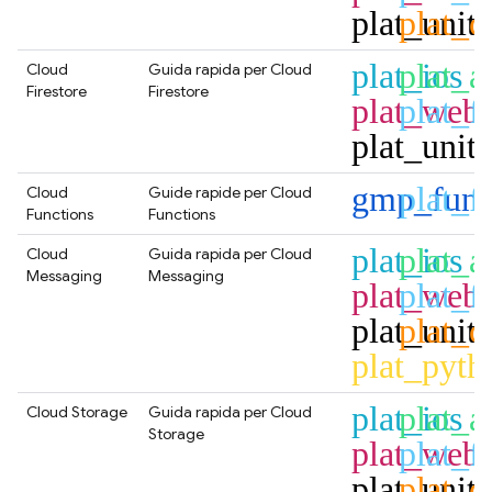
plat_unit
plat_c
plat_ios
plat_a
Cloud
Guida rapida per
Cloud
Firestore
Firestore
plat_web
plat_fl
plat_unit
gmp_func
plat_fl
Cloud
Guide rapide per
Cloud
Functions
Functions
plat_ios
plat_a
Cloud
Guida rapida per
Cloud
Messaging
Messaging
plat_web
plat_fl
plat_unit
plat_c
plat_pyth
plat_ios
plat_a
Cloud Storage
Guida rapida per
Cloud
Storage
plat_web
plat_fl
plat_unit
plat_c