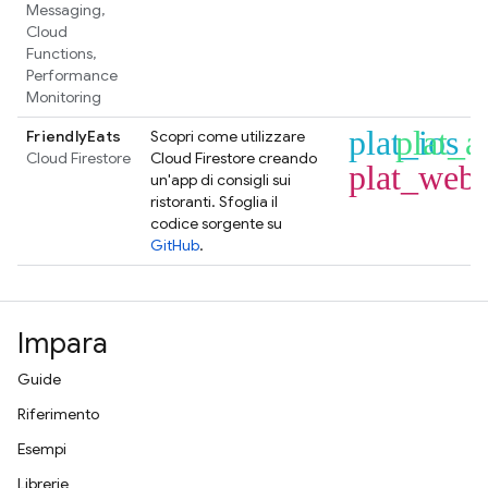
Messaging
,
Cloud
Functions
,
Performance
Monitoring
plat_ios
plat_a
FriendlyEats
Scopri come utilizzare
Cloud Firestore
Cloud Firestore
creando
plat_web
un'app di consigli sui
ristoranti. Sfoglia il
codice sorgente su
GitHub
.
Impara
Guide
Riferimento
Esempi
Librerie