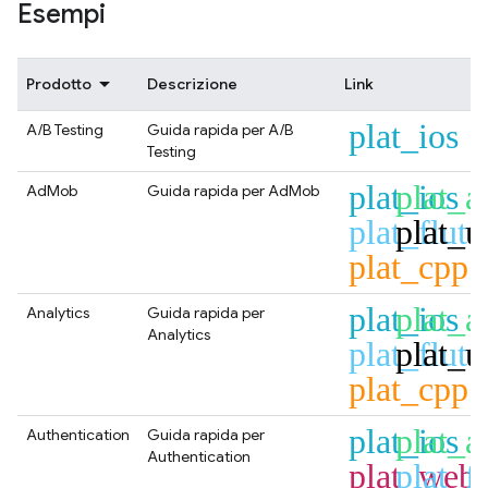
Esempi
Prodotto
Descrizione
Link
plat_ios
A/B Testing
Guida rapida per
A/B
Testing
plat_ios
plat_a
AdMob
Guida rapida per
AdMob
plat_flutt
plat_u
plat_cpp
plat_ios
plat_a
Analytics
Guida rapida per
Analytics
plat_flutt
plat_u
plat_cpp
plat_ios
plat_a
Authentication
Guida rapida per
Authentication
plat_web
plat_fl