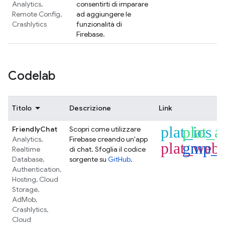
Analytics
,
consentirti di imparare
Remote Config
,
ad aggiungere le
Crashlytics
funzionalità di
Firebase.
Codelab
Titolo
Descrizione
Link
plat_ios
plat_a
FriendlyChat
Scopri come utilizzare
Analytics
,
Firebase creando un'app
plat_web
gmp_f
Realtime
di chat. Sfoglia il codice
Database
,
sorgente su
GitHub
.
Authentication
,
Hosting
,
Cloud
Storage
,
AdMob
,
Crashlytics
,
Cloud