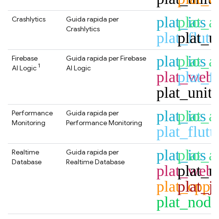
plat_ios
plat_a
Crashlytics
Guida rapida per
Crashlytics
plat_flutt
plat_u
plat_ios
plat_a
Firebase
Guida rapida per
Firebase
1
AI Logic
AI Logic
plat_web
plat_fl
plat_unit
plat_ios
plat_a
Performance
Guida rapida per
Monitoring
Performance Monitoring
plat_flutt
plat_ios
plat_a
Realtime
Guida rapida per
Database
Realtime Database
plat_web
plat_u
plat_cpp
plat_j
plat_node