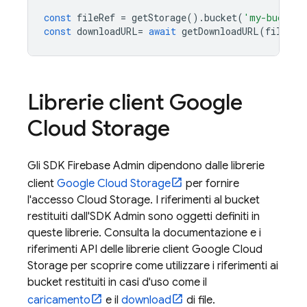
const
fileRef
=
getStorage
().
bucket
(
'my-bucket'
const
downloadURL
=
await
getDownloadURL
(
fileRef
Librerie client
Google
Cloud Storage
Gli SDK Firebase Admin dipendono dalle librerie
client
Google Cloud Storage
per fornire
l'accesso
Cloud Storage
. I riferimenti al bucket
restituiti dall'SDK Admin sono oggetti definiti in
queste librerie. Consulta la documentazione e i
riferimenti API delle librerie client
Google Cloud
Storage
per scoprire come utilizzare i riferimenti ai
bucket restituiti in casi d'uso come il
caricamento
e il
download
di file.