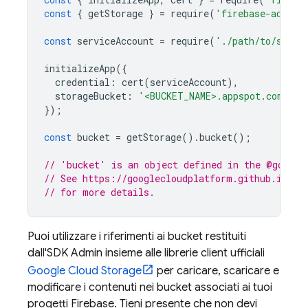
const
{
getStorage
}
=
require
(
'firebase-admin/
const
serviceAccount
=
require
(
'./path/to/servi
initializeApp
({
credential
:
cert
(
serviceAccount
),
storageBucket
:
'<BUCKET_NAME>.appspot.com'
});
const
bucket
=
getStorage
().
bucket
();
// 'bucket' is an object defined in the @google
// See https://googlecloudplatform.github.io/go
// for more details.
Puoi utilizzare i riferimenti ai bucket restituiti
dall'SDK Admin insieme alle librerie client ufficiali
Google Cloud Storage
per caricare, scaricare e
modificare i contenuti nei bucket associati ai tuoi
progetti Firebase. Tieni presente che non devi