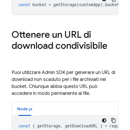
const
bucket
=
getStorage
(
customApp
).
bucket
();
Ottenere un URL di
download condivisibile
Puoi utilizzare
Admin SDK
per generare un URL di
download non scaduto per i file archiviati nei
bucket. Chiunque abbia questo URL può
accedere in modo permanente al file.
Node.js
const
{
getStorage
,
getDownloadURL
}
=
require
(