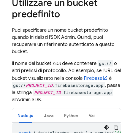
Utilizzare un bucket
predefinito
Puoi specificare un nome bucket predefinito
quando inizializzi l'SDK Admin. Quindi, puoi
recuperare un riferimento autenticato a questo
bucket.
Il nome del bucket
non
deve contenere
gs://
o
altri prefissi di protocollo. Ad esempio, se l'URL del
bucket visualizzato nella console
Firebase
è
gs://
PROJECT_ID
.firebasestorage.app
, passa
la stringa
PROJECT_ID
.firebasestorage.app
all'Admin SDK.
Node.js
Java
Python
Vai
const
{
initializeApp
,
cert
}
=
require
(
'fireba