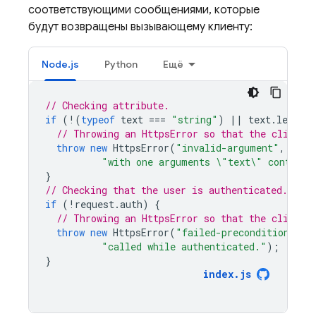
соответствующими сообщениями, которые
будут возвращены вызывающему клиенту:
Node.js
Python
Ещё
// Checking attribute.
if
(
!
(
typeof
text
===
"string"
)
||
text
.
length
// Throwing an HttpsError so that the client 
throw
new
HttpsError
(
"invalid-argument"
,
"The
"with one arguments \"text\" containi
}
// Checking that the user is authenticated.
if
(
!
request
.
auth
)
{
// Throwing an HttpsError so that the client 
throw
new
HttpsError
(
"failed-precondition"
,
"
"called while authenticated."
);
}
index
.
js