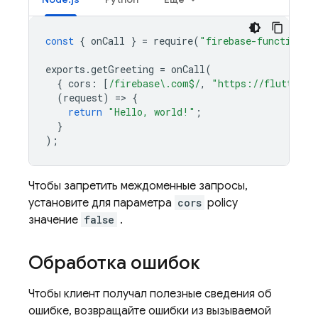
const
{
onCall
}
=
require
(
"firebase-functions/
exports
.
getGreeting
=
onCall
(
{
cors
:
[
/firebase\.com$/
,
"https://flutter.c
(
request
)
=
>
{
return
"Hello, world!"
;
}
);
Чтобы запретить междоменные запросы,
установите для параметра
cors
policy
значение
false
.
Обработка ошибок
Чтобы клиент получал полезные сведения об
ошибке, возвращайте ошибки из вызываемой