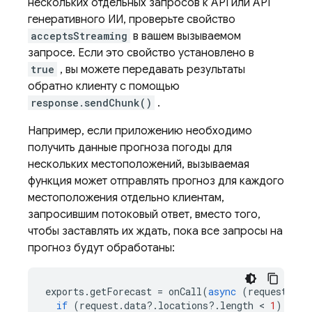
нескольких отдельных запросов к API или API
генеративного ИИ, проверьте свойство
acceptsStreaming
в вашем вызываемом
запросе. Если это свойство установлено в
true
, вы можете передавать результаты
обратно клиенту с помощью
response.sendChunk()
.
Например, если приложению необходимо
получить данные прогноза погоды для
нескольких местоположений, вызываемая
функция может отправлять прогноз для каждого
местоположения отдельно клиентам,
запросившим потоковый ответ, вместо того,
чтобы заставлять их ждать, пока все запросы на
прогноз будут обработаны:
exports
.
getForecast
=
onCall
(
async
(
request
,
re
if
(
request
.
data
?
.
locations
?
.
length
 < 
1
)
{