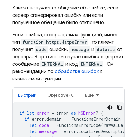
Клиент получает сообщение об ошибке, если
сервер сгенерировал ошибку или если
полученное обещание было отклонено.
Если ошибка, возвращаемая функцией, имеет
тип
function.https.HttpsError
, то клиент
получает
code
ошибки,
message
и
details
от
сервера. В противном случае ошибка содержит
сообщение
INTERNAL
и код
INTERNAL
. См.
рекомендации по
обработке ошибок
в
вызываемой функции.
Быстрый
Objective-C
Ещё
if
let
error
=
error
as
NSError
?
{
if
error
.
domain
==
FunctionsErrorDomain
{
let
code
=
FunctionsErrorCode
(
rawValue
:
err
let
message
=
error
.
localizedDescription