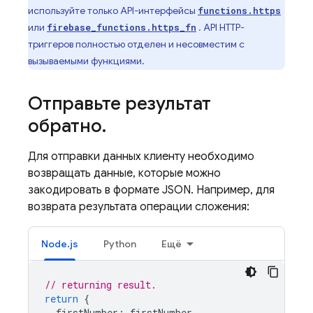
используйте только API-интерфейсы
functions.https
или
. API HTTP-
firebase_functions.https_fn
триггеров полностью отделен и несовместим с
вызываемыми функциями.
Отправьте результат
обратно
.
Для отправки данных клиенту необходимо
возвращать данные, которые можно
закодировать в формате JSON. Например, для
возврата результата операции сложения:
Node.js
Python
Ещё
// returning result.
return
{
firstNumber
:
firstNumber
,