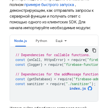
полном
примере быстрого запуска
,
демонстрирующем, как отправлять запросы к
серверной функции и получать ответ с
помощью одного из клиентских SDK. Для
начала импортируйте необходимые модули:
Node.js
Python
Ещё
// Dependencies for callable functions.
const
{
onCall
,
HttpsError
}
=
require
(
"firebase-
const
{
logger
}
=
require
(
"firebase-functions"
);
// Dependencies for the addMessage function.
const
{
getDatabase
}
=
require
(
"firebase-admin/d
const
sanitizer
=
require
(
"./sanitizer"
);
index
.
js