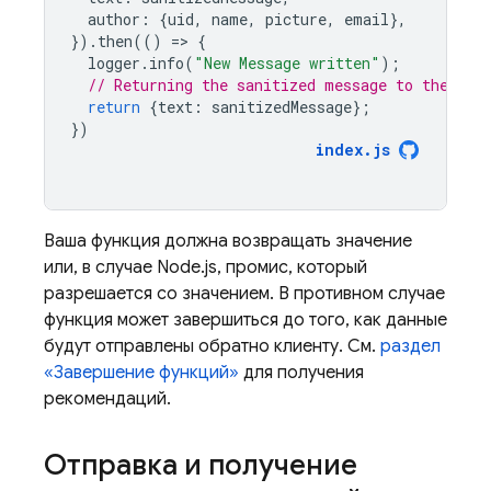
author
:
{
uid
,
name
,
picture
,
email
},
}).
then
(()
=
>
{
logger
.
info
(
"New Message written"
);
// Returning the sanitized message to the cli
return
{
text
:
sanitizedMessage
};
})
index
.
js
Ваша функция должна возвращать значение
или, в случае Node.js, промис, который
разрешается со значением. В противном случае
функция может завершиться до того, как данные
будут отправлены обратно клиенту. См.
раздел
«Завершение функций»
для получения
рекомендаций.
Отправка и получение