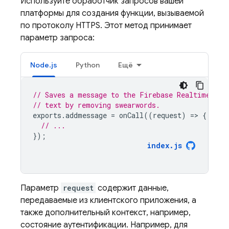
Используйте обработчик запросов вашей
платформы для создания функции, вызываемой
по протоколу HTTPS. Этот метод принимает
параметр запроса:
Node.js
Python
Ещё
// Saves a message to the Firebase Realtime Dat
// text by removing swearwords.
exports
.
addmessage
=
onCall
((
request
)
=
>
{
// ...
});
index
.
js
Параметр
request
содержит данные,
передаваемые из клиентского приложения, а
также дополнительный контекст, например,
состояние аутентификации. Например, для