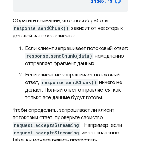
index
.
js
Обратите внимание, что способ работы
response.sendChunk()
зависит от некоторых
деталей запроса клиента:
Если клиент запрашивает потоковый ответ:
response.sendChunk(data)
немедленно
отправляет фрагмент данных.
Если клиент не запрашивает потоковый
ответ,
response.sendChunk()
ничего не
делает. Полный ответ отправляется, как
только все данные будут готовы.
Чтобы определить, запрашивает ли клиент
потоковый ответ, проверьте свойство
request.acceptsStreaming
. Например, если
request.acceptsStreaming
имеет значение
false, вы можете решить пропустить