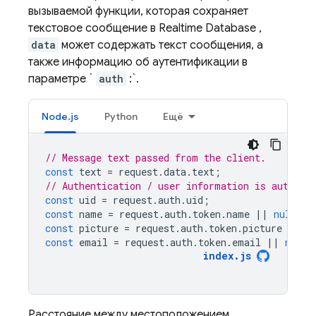
вызываемой функции, которая сохраняет
текстовое сообщение в
Realtime Database
,
data
может содержать текст сообщения, а
также информацию об аутентификации в
параметре `
auth
:`.
Node.js
Python
Ещё
// Message text passed from the client.
const
text
=
request
.
data
.
text
;
// Authentication / user information is automat
const
uid
=
request
.
auth
.
uid
;
const
name
=
request
.
auth
.
token
.
name
||
null
;
const
picture
=
request
.
auth
.
token
.
picture
||
n
const
email
=
request
.
auth
.
token
.
email
||
null
;
index
.
js
Расстояние между местоположением