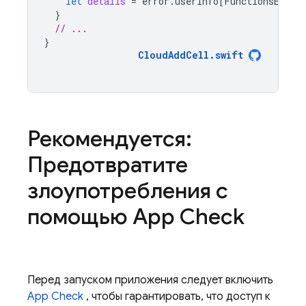
let
details
=
error
.
userInfo
[
FunctionsError
}
// ...
}
CloudAddCell
.
swift
Рекомендуется:
Предотвратите
злоупотребления с
помощью
App Check
Перед запуском приложения следует включить
App Check
, чтобы гарантировать, что доступ к