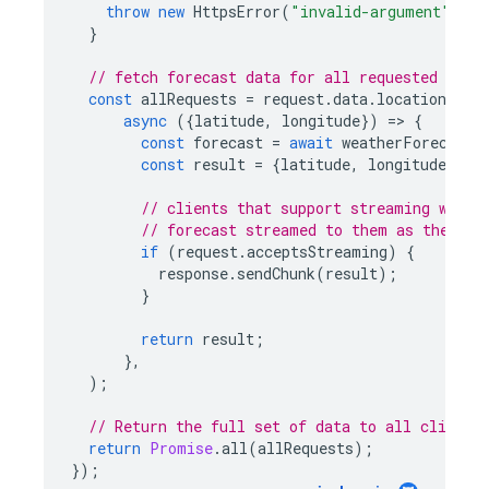
throw
new
HttpsError
(
"invalid-argument"
,
"M
}
// fetch forecast data for all requested loca
const
allRequests
=
request
.
data
.
locations
.
ma
async
({
latitude
,
longitude
})
=
>
{
const
forecast
=
await
weatherForecastA
const
result
=
{
latitude
,
longitude
,
fo
// clients that support streaming will 
// forecast streamed to them as they co
if
(
request
.
acceptsStreaming
)
{
response
.
sendChunk
(
result
);
}
return
result
;
},
);
// Return the full set of data to all clients
return
Promise
.
all
(
allRequests
);
});