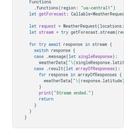
Functions
.
functions
(
region
:
"us-central1"
)
let
getForecast
:
Callable<WeatherRequest
,
S
let
request
=
WeatherRequest
(
locations
:
loc
let
stream
=
try
getForecast
.
stream
(
request
for
try
await
response
in
stream
{
switch
response
{
case
.
message
(
let
singleResponse
):
weatherData
[
"
\(
singleResponse
.
latitude
)
case
.
result
(
let
arrayOfResponses
):
for
response
in
arrayOfResponses
{
weatherData
[
"
\(
response
.
latitude
)
,
\(
r
}
print
(
"Stream ended."
)
return
}
}
}