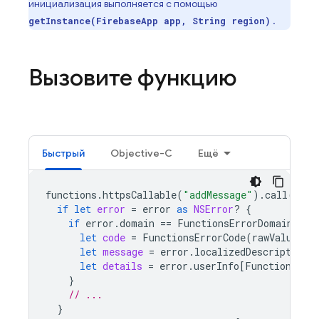
инициализация выполняется с помощью
.
getInstance(FirebaseApp app, String region)
Вызовите функцию
Быстрый
Objective-C
Ещё
functions
.
httpsCallable
(
"addMessage"
).
call
([
"te
if
let
error
=
error
as
NSError
?
{
if
error
.
domain
==
FunctionsErrorDomain
{
let
code
=
FunctionsErrorCode
(
rawValue
:
e
let
message
=
error
.
localizedDescription
let
details
=
error
.
userInfo
[
FunctionsErr
}
// ...
}