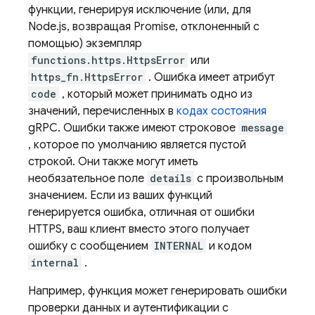
функции, генерируя исключение (или, для
Node.js, возвращая Promise, отклоненный с
помощью) экземпляр
functions.https.HttpsError
или
https_fn.HttpsError
. Ошибка имеет атрибут
code
, который может принимать одно из
значений, перечисленных в
кодах состояния
gRPC. Ошибки также имеют строковое
message
, которое по умолчанию является пустой
строкой. Они также могут иметь
необязательное поле
details
с произвольным
значением. Если из ваших функций
генерируется ошибка, отличная от ошибки
HTTPS, ваш клиент вместо этого получает
ошибку с сообщением
INTERNAL
и кодом
internal
.
Например, функция может генерировать ошибки
проверки данных и аутентификации с