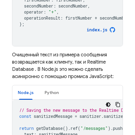
secondNumber
:
secondNumber
,
operator
:
"+"
,
operationResult
:
firstNumber
+
secondNumber
,
};
index
.
js
Очищенный текст из примера сообщения
возвращается как клиенту, так и
Realtime
Database
. В Node.js это можно сделать
асинхронно с помощью промиса JavaScript:
Node.js
Python
// Saving the new message to the Realtime Datab
const
sanitizedMessage
=
sanitizer
.
sanitizeText
return
getDatabase
().
ref
(
"/messages"
).
push
({
text
:
sanitizedMessage
,