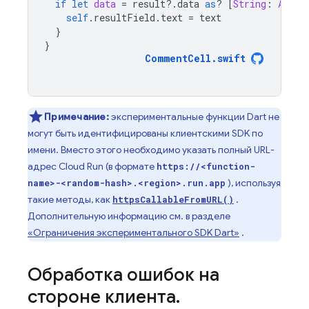
if
let
data
=
result
?.
data
as
?
[
String
:
Any
],
self
.
resultField
.
text
=
text
}
}
CommentCell
.
swift
Примечание:
экспериментальные функции Dart не
могут быть идентифицированы клиентскими SDK по
имени. Вместо этого необходимо указать полный URL-
адрес Cloud Run (в формате
https://<function-
), используя
name>-<random-hash>.<region>.run.app
такие методы, как
.
httpsCallableFromURL()
Дополнительную информацию см. в разделе
«Ограничения экспериментального SDK Dart»
.
Обработка ошибок на
стороне клиента
.