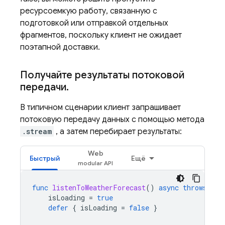
ресурсоемкую работу, связанную с
подготовкой или отправкой отдельных
фрагментов, поскольку клиент не ожидает
поэтапной доставки.
Получайте результаты потоковой
передачи
.
В типичном сценарии клиент запрашивает
потоковую передачу данных с помощью метода
.stream
, а затем перебирает результаты:
Web
Быстрый
Ещё
func
listenToWeatherForecast
()
async
throws
{
isLoading
=
true
defer
{
isLoading
=
false
}