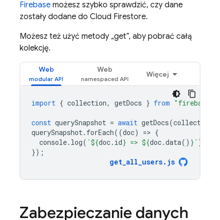
Firebase
możesz szybko sprawdzić, czy dane
zostały dodane do
Cloud Firestore
.
Możesz też użyć metody „get”, aby pobrać całą
kolekcję.
Web
Web
Więcej
import
{
collection
,
getDocs
}
from
"firebase/f
const
querySnapshot
=
await
getDocs
(
collection
(
querySnapshot
.
forEach
((
doc
)
=
>
{
console
.
log
(
`
${
doc
.
id
}
 => 
${
doc
.
data
()
}
`
);
});
get_all_users
.
js
Zabezpieczanie danych