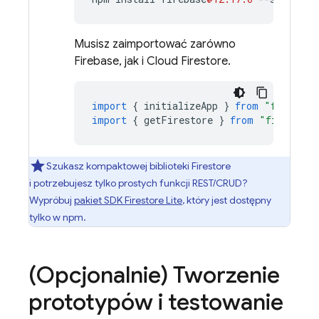
Musisz zaimportować zarówno
Firebase, jak i
Cloud Firestore
.
import
{
initializeApp
}
from
"firebase
import
{
getFirestore
}
from
"firebase/
Szukasz kompaktowej biblioteki Firestore
i potrzebujesz tylko prostych funkcji REST/CRUD?
Wypróbuj
pakiet SDK Firestore Lite
, który jest dostępny
tylko w npm.
(Opcjonalnie) Tworzenie
prototypów i testowanie