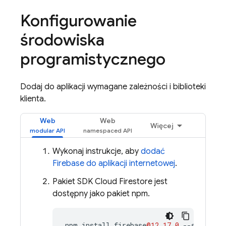
Konfigurowanie
środowiska
programistycznego
Dodaj do aplikacji wymagane zależności i biblioteki
klienta.
Web
Web
Więcej
Wykonaj instrukcje, aby
dodać
Firebase do aplikacji internetowej
.
Pakiet SDK
Cloud Firestore
jest
dostępny jako pakiet npm.
npm
install
firebase
@12.17.0
--
save