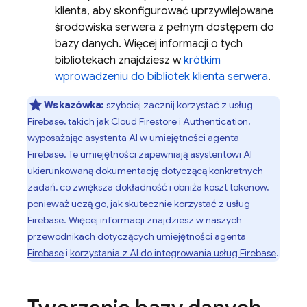
klienta, aby skonfigurować uprzywilejowane
środowiska serwera z pełnym dostępem do
bazy danych. Więcej informacji o tych
bibliotekach znajdziesz w
krótkim
wprowadzeniu do bibliotek klienta serwera
.
Wskazówka:
szybciej zacznij korzystać z usług
Firebase, takich jak
Cloud Firestore
i Authentication,
wyposażając asystenta AI w umiejętności agenta
Firebase. Te umiejętności zapewniają asystentowi AI
ukierunkowaną dokumentację dotyczącą konkretnych
zadań, co zwiększa dokładność i obniża koszt tokenów,
ponieważ uczą go, jak skutecznie korzystać z usług
Firebase. Więcej informacji znajdziesz w naszych
przewodnikach dotyczących
umiejętności agenta
Firebase
i
korzystania z AI do integrowania usług Firebase
.