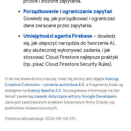
proste i złożone zapytania.
Porządkowanie i ograniczanie zapytań
Dowiedz się, jak porządkować i ograniczać
dane zwracane przez zapytania.
Umiejętności agenta Firebase
– dowiedz
się, jak ulepszyć narzędzia do tworzenia AI,
aby skuteczniej wykonywać zadania, i jak
stosować
Cloud Firestore
najlepsze praktyki
(np. pisać
Cloud Firestore
Security Rules
).
O ile nie stwierdzono inaczej, treść tej strony jest objęta
licencją
Creative Commons – uznanie autorstwa 4.0
, a fragmenty kodu są
dostępne na
licencji Apache 2.0
. Szczegółowe informacje na ten
temat zawierają
zasady dotyczące witryny Google Developers
.
Java jest zastrzeżonym znakiem towarowym firmy Oracle i jej
podmiotów stowarzyszonych.
Ostatnia aktualizacja: 2026-08-04 UTC.