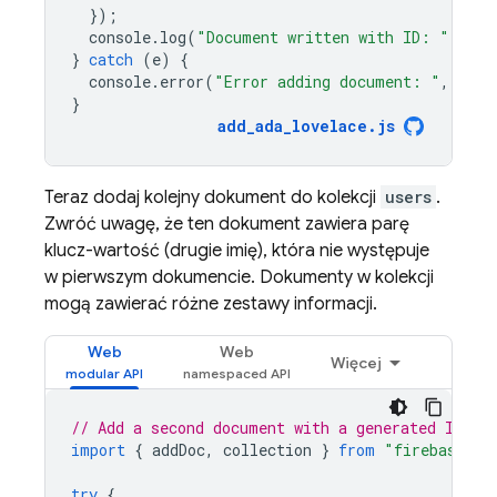
});
console
.
log
(
"Document written with ID: "
,
doc
}
catch
(
e
)
{
console
.
error
(
"Error adding document: "
,
e
);
}
add_ada_lovelace
.
js
Teraz dodaj kolejny dokument do kolekcji
users
.
Zwróć uwagę, że ten dokument zawiera parę
klucz-wartość (drugie imię), która nie występuje
w pierwszym dokumencie. Dokumenty w kolekcji
mogą zawierać różne zestawy informacji.
Web
Web
Więcej
// Add a second document with a generated ID.
import
{
addDoc
,
collection
}
from
"firebase/fi
try
{