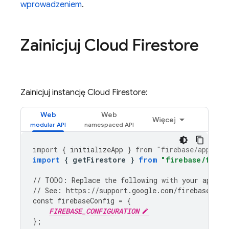
wprowadzeniem
.
Zainicjuj
Cloud Firestore
Zainicjuj instancję
Cloud Firestore
:
Web
Web
Więcej
import
{
initializeApp
}
from
"firebase/app"
;
import
{
getFirestore
}
from
"firebase/fires
//
TODO
:
Replace
the
following
with
your
app
's 
//
See
:
https
:
//
support
.
google
.
com
/
firebase
/
ans
const
firebaseConfig
=
{
FIREBASE_CONFIGURATION
};