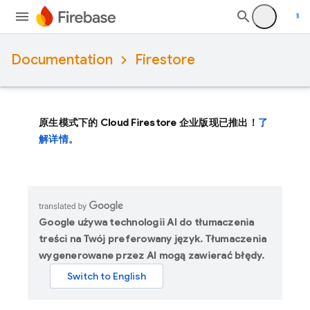
Documentation
Firestore
原生模式下的 Cloud Firestore 企业版现已推出！
了
解详情。
Google używa technologii AI do tłumaczenia
treści na Twój preferowany język. Tłumaczenia
wygenerowane przez AI mogą zawierać błędy.