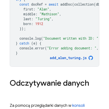
const
docRef
=
await
addDoc
(
collection
(
db
,
"u
first
:
"Alan"
,
middle
:
"Mathison"
,
last
:
"Turing"
,
born
:
1912
});
console
.
log
(
"Document written with ID: "
,
doc
}
catch
(
e
)
{
console
.
error
(
"Error adding document: "
,
e
);
}
add_alan_turing
.
js
Odczytywanie danych
Za pomocą przeglądarki danych w
konsoli