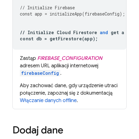
//
Initialize
Firebase
const
app
=
initializeApp
(
firebaseConfig
);
//
Initialize
Cloud
Firestore
and
get
a
refe
const
db
=
getFirestore
(
app
);
Zastąp
FIREBASE_CONFIGURATION
adresem URL aplikacji internetowej
firebaseConfig
.
Aby zachować dane, gdy urządzenie utraci
połączenie, zapoznaj się z dokumentacją
Włączanie danych offline
.
Dodaj dane