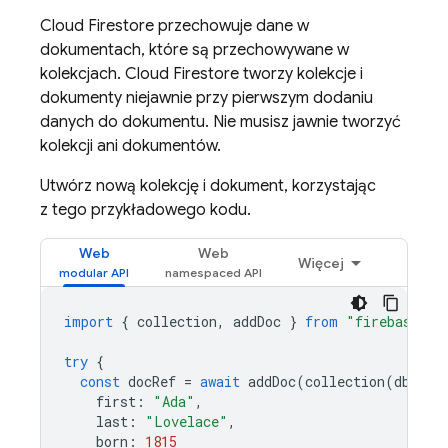
Cloud Firestore
przechowuje dane w
dokumentach, które są przechowywane w
kolekcjach.
Cloud Firestore
tworzy kolekcje i
dokumenty niejawnie przy pierwszym dodaniu
danych do dokumentu. Nie musisz jawnie tworzyć
kolekcji ani dokumentów.
Utwórz nową kolekcję i dokument, korzystając
z tego przykładowego kodu.
Web
Web
Więcej
import
{
collection
,
addDoc
}
from
"firebase/fi
try
{
const
docRef
=
await
addDoc
(
collection
(
db
,
"u
first
:
"Ada"
,
last
:
"Lovelace"
,
born
:
1815