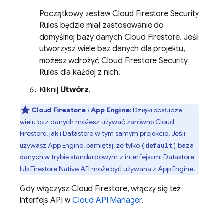
Początkowy zestaw
Cloud Firestore
Security
Rules
będzie miał zastosowanie do
domyślnej bazy danych
Cloud Firestore
. Jeśli
utworzysz wiele baz danych dla projektu,
możesz wdrożyć
Cloud Firestore
Security
Rules
dla każdej z nich.
Kliknij
Utwórz
.
Cloud Firestore
i
App Engine
:
Dzięki obsłudze
wielu baz danych możesz używać zarówno
Cloud
Firestore
, jak i
Datastore
w tym samym projekcie. Jeśli
używasz
App Engine
, pamiętaj, że tylko
baza
(default)
danych w trybie standardowym z interfejsami Datastore
lub Firestore Native API może być używana z
App Engine
.
Gdy włączysz
Cloud Firestore
, włączy się też
interfejs API w
Cloud API Manager
.