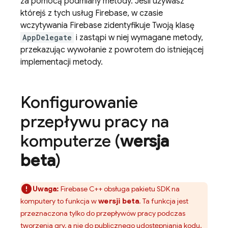
za pomocą podmiany metody. Jeśli używasz
którejś z tych usług Firebase, w czasie
wczytywania Firebase zidentyfikuje Twoją klasę
AppDelegate
i zastąpi w niej wymagane metody,
przekazując wywołanie z powrotem do istniejącej
implementacji metody.
Konfigurowanie
przepływu pracy na
komputerze (
wersja
beta
)
Uwaga:
Firebase
C++
obsługa pakietu SDK na
komputery to funkcja w
wersji beta
. Ta funkcja jest
przeznaczona tylko do przepływów pracy podczas
tworzenia gry, a nie do publicznego udostępniania kodu.