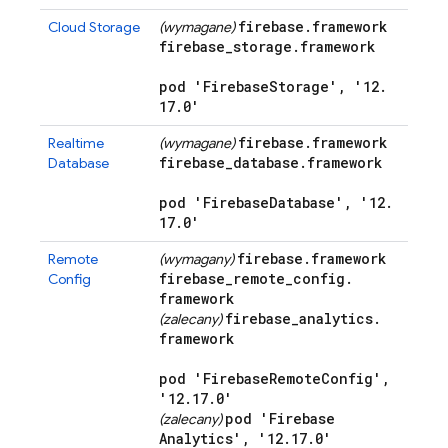
firebase
.
framework
Cloud Storage
(wymagane)
firebase
_
storage
.
framework
pod 'Firebase
Storage'
,
'12
.
17
.
0'
firebase
.
framework
Realtime
(wymagane)
firebase
_
database
.
framework
Database
pod 'Firebase
Database'
,
'12
.
17
.
0'
firebase
.
framework
Remote
(wymagany)
firebase
_
remote
_
config
.
Config
framework
firebase
_
analytics
.
(zalecany)
framework
pod 'Firebase
Remote
Config'
,
'12
.
17
.
0'
pod 'Firebase
(zalecany)
Analytics'
,
'12
.
17
.
0'