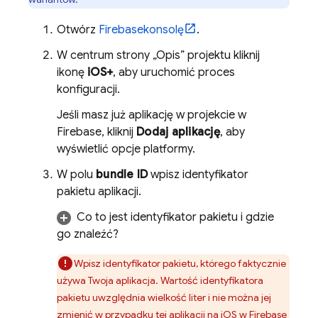
Otwórz
Firebase
konsolę
.
W centrum strony „Opis” projektu kliknij
ikonę
iOS+
, aby uruchomić proces
konfiguracji.
Jeśli masz już aplikację w projekcie w
Firebase, kliknij
Dodaj aplikację
, aby
wyświetlić opcje platformy.
W polu
bundle ID
wpisz identyfikator
pakietu aplikacji.
Co to jest identyfikator pakietu i gdzie
go znaleźć?
Wpisz identyfikator pakietu, którego faktycznie
używa Twoja aplikacja. Wartość identyfikatora
pakietu uwzględnia wielkość liter i nie można jej
zmienić w przypadku tej aplikacji na iOS w Firebase