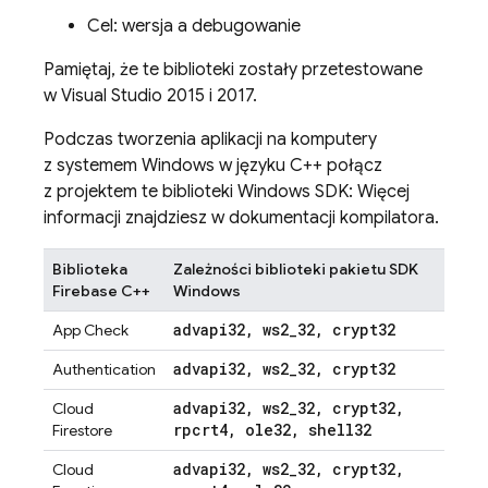
Cel: wersja a debugowanie
Pamiętaj, że te biblioteki zostały przetestowane
w Visual Studio 2015 i 2017.
Podczas tworzenia aplikacji na komputery
z systemem Windows w języku C++ połącz
z projektem te biblioteki Windows SDK: Więcej
informacji znajdziesz w dokumentacji kompilatora.
Biblioteka
Zależności biblioteki pakietu SDK
Firebase C++
Windows
advapi32
,
ws2
_
32
,
crypt32
App Check
advapi32
,
ws2
_
32
,
crypt32
Authentication
advapi32
,
ws2
_
32
,
crypt32
,
Cloud
rpcrt4
,
ole32
,
shell32
Firestore
advapi32
,
ws2
_
32
,
crypt32
,
Cloud