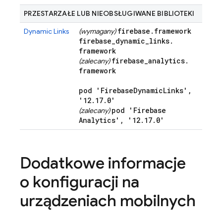
PRZESTARZAŁE LUB NIEOBSŁUGIWANE BIBLIOTEKI
firebase
.
framework
Dynamic Links
(wymagany)
firebase
_
dynamic
_
links
.
framework
firebase
_
analytics
.
(zalecany)
framework
pod 'Firebase
Dynamic
Links'
,
'12
.
17
.
0'
pod 'Firebase
(zalecany)
Analytics'
,
'12
.
17
.
0'
Dodatkowe informacje
o konfiguracji na
urządzeniach mobilnych