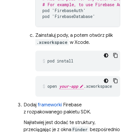
# For example, to use 
Firebase Authen
pod
'
FirebaseAuth
'
pod
'
FirebaseDatabase
'
Zainstaluj pody, a potem otwórz plik
.xcworkspace
w Xcode.
pod install
open 
your-app
.xcworkspace
Dodaj
frameworki
Firebase
z rozpakowanego pakietu SDK.
Najłatwiej jest dodać te struktury,
przeciągając je z okna
Finder
bezpośrednio