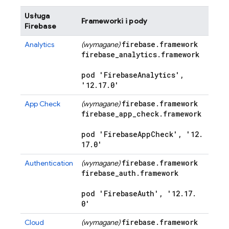
Usługa
Frameworki i pody
Firebase
firebase
.
framework
Analytics
(wymagane)
firebase
_
analytics
.
framework
pod 'Firebase
Analytics'
,
'12
.
17
.
0'
firebase
.
framework
App Check
(wymagane)
firebase
_
app
_
check
.
framework
pod 'Firebase
App
Check'
,
'12
.
17
.
0'
firebase
.
framework
Authentication
(wymagane)
firebase
_
auth
.
framework
pod 'Firebase
Auth'
,
'12
.
17
.
0'
firebase
.
framework
Cloud
(wymagane)