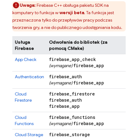
Uwaga:
Firebase
C++
obsługa pakietu SDK na
komputery to funkcja w
wersji beta
. Ta funkcja jest
przeznaczona tylko do przepływów pracy podczas
tworzenia gry, a nie do publicznego udostępniania kodu.
Usługa
Odwołania do bibliotek (za
Firebase
pomocą CMake)
firebase
_
app
_
check
App Check
firebase
_
app
(wymagane)
firebase
_
auth
Authentication
firebase
_
app
(wymagane)
firebase
_
firestore
Cloud
firebase
_
auth
Firestore
firebase
_
app
firebase
_
functions
Cloud
firebase
_
app
Functions
(wymagane)
firebase
_
storage
Cloud Storage