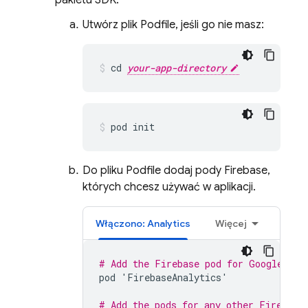
pakietu SDK.
Utwórz plik Podfile, jeśli go nie masz:
cd 
your-app-directory
pod init
Do pliku Podfile dodaj pody Firebase,
których chcesz używać w aplikacji.
Włączono:
Analytics
Więcej
# Add the Firebase pod for 
Google Ana
pod
'
FirebaseAnalytics
'
# Add the pods for any other Firebase