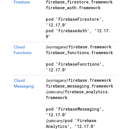
firebase
_
firestore
.
framework
Firestore
firebase
_
auth
.
framework
pod 'Firebase
Firestore'
,
'12
.
17
.
0'
pod 'Firebase
Auth'
,
'12
.
17
.
0'
firebase
.
framework
Cloud
(wymagane)
firebase
_
functions
.
framework
Functions
pod 'Firebase
Functions'
,
'12
.
17
.
0'
firebase
.
framework
Cloud
(wymagany)
firebase
_
messaging
.
framework
Messaging
firebase
_
analytics
.
(zalecany)
framework
pod 'Firebase
Messaging'
,
'12
.
17
.
0'
pod 'Firebase
(zalecany)
Analytics'
,
'12
.
17
.
0'