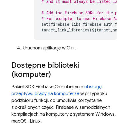
# and it must always be listed last.
# Add the Firebase SDKs for the produ
# For example, to use 
Firebase Authen
set
(
firebase_libs
firebase_auth
fireb
target_link_libraries
(
$
{
target_name
}
Uruchom aplikację w C++.
Dostępne biblioteki
(komputer)
Pakiet SDK
Firebase
C++
obejmuje
obsługę
przepływu pracy na komputerze
w przypadku
podzbioru funkcji, co umożliwia korzystanie
z określonych części Firebase w samodzielnych
kompilacjach na komputery z systemem Windows,
macOS i Linux.