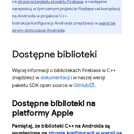
na
stronę przeglądu projektu Firebase
, a następnie
zarejestruj
w tym samym projekcie Firebase
cel kompilacji
na Androida w projekcie C++.
Instrukcje konfiguracji Androida znajdziesz w
wersji tej
strony dotyczącej Androida
.
Dostępne biblioteki
Więcej informacji o bibliotekach Firebase w C++
znajdziesz w
dokumentacji
i w naszej wersji
pakietu SDK open source w
GitHub
.
Dostępne biblioteki na
platformy Apple
Pamiętaj, że biblioteki C++ na Androida są
wymienione na
stronie konfiguracji w wersji na