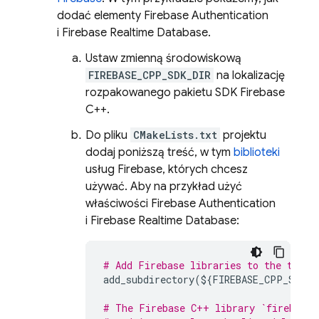
dodać elementy
Firebase Authentication
i
Firebase Realtime Database
.
Ustaw zmienną środowiskową
FIREBASE_CPP_SDK_DIR
na lokalizację
rozpakowanego pakietu SDK
Firebase
C++
.
Do pliku
CMakeLists.txt
projektu
dodaj poniższą treść, w tym
biblioteki
usług Firebase, których chcesz
używać. Aby na przykład użyć
właściwości
Firebase Authentication
i
Firebase Realtime Database
:
# Add Firebase libraries to the targe
add_subdirectory
(
$
{
FIREBASE_CPP_SDK_D
# The Firebase C++ library `firebase_