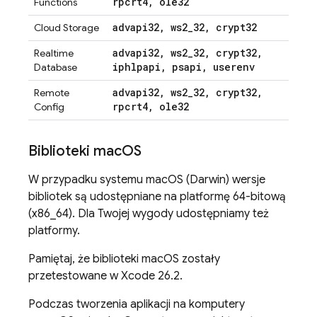
rpcrt4
,
ole32
Functions
advapi32
,
ws2
_
32
,
crypt32
Cloud Storage
advapi32
,
ws2
_
32
,
crypt32
,
Realtime
iphlpapi
,
psapi
,
userenv
Database
advapi32
,
ws2
_
32
,
crypt32
,
Remote
rpcrt4
,
ole32
Config
Biblioteki mac
OS
W przypadku systemu macOS (Darwin) wersje
bibliotek są udostępniane na platformę 64-bitową
(x86_64). Dla Twojej wygody udostępniamy też
platformy.
Pamiętaj, że biblioteki macOS zostały
przetestowane w Xcode 26.2.
Podczas tworzenia aplikacji na komputery