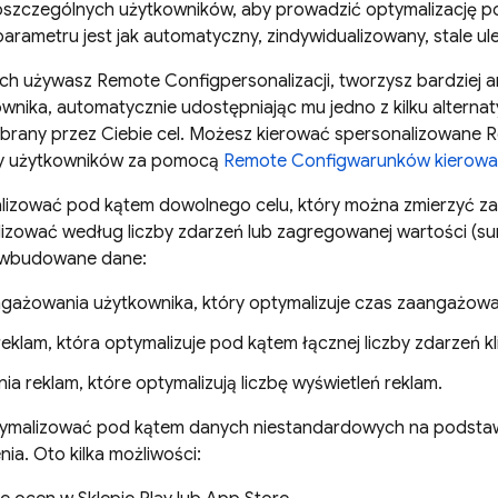
szczególnych użytkowników, aby prowadzić optymalizację p
parametru jest jak automatyczny, zindywidualizowany, stale ule
ach używasz
Remote Config
personalizacji, tworzysz bardziej
nika, automatycznie udostępniając mu jedno z kilku alternat
ybrany przez Ciebie cel. Możesz kierować spersonalizowane
R
py użytkowników za pomocą
Remote Config
warunków kierowa
izować pod kątem dowolnego celu, który można zmierzyć 
lizować według liczby zdarzeń lub zagregowanej wartości (su
e wbudowane dane:
gażowania użytkownika, który optymalizuje czas zaangażowa
 reklam, która optymalizuje pod kątem łącznej liczby zdarzeń kl
ia reklam, które optymalizują liczbę wyświetleń reklam.
tymalizować pod kątem danych niestandardowych na podsta
nia. Oto kilka możliwości: