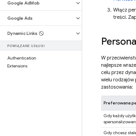
Google Ad
Mob
Włącz per
treści. Z
Google Ads
Dynamic Links
Personal
POWIĄZANE USŁUGI
W przeciwieńst
Authentication
najlepsze wraż
Extensions
celu przez dyn
wielu rodzajów 
zastosowania:
Preferowana pe
Gdy każdy użytk
spersonalizowa
Gdy chcesz stal