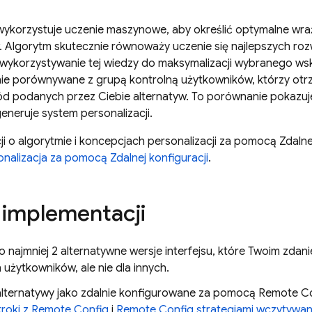
 wykorzystuje uczenie maszynowe, aby określić optymalne wra
. Algorytm skutecznie równoważy uczenie się najlepszych ro
wykorzystywanie tej wiedzy do maksymalizacji wybranego wska
ie porównywane z grupą kontrolną użytkowników, którzy otrzy
d podanych przez Ciebie alternatyw. To porównanie pokazuje,
eneruje system personalizacji.
ji o algorytmie i koncepcjach personalizacji za pomocą Zdalnej
onalizacja za pomocą Zdalnej konfiguracji
.
 implementacji
o najmniej 2 alternatywne wersje interfejsu, które Twoim zda
 użytkowników, ale nie dla innych.
alternatywy jako zdalnie konfigurowane za pomocą
Remote Co
roki z
Remote Config
i
Remote Config
strategiami wczytywan