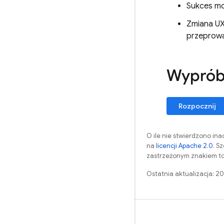
Sukces m
Zmiana UX
przeprowa
Wyprób
Rozpocznij
O ile nie stwierdzono inac
na
licencji Apache 2.0
. S
zastrzeżonym znakiem to
Ostatnia aktualizacja: 
Nauka