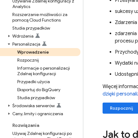
Przesyłani
Używanie Zdalnej konfiguracji z
Analytics
sukcesy u
Rozszerzanie możliwości za
pomocą Cloud Functions
Zdarzenia 
Studia przypadków
zdarzenia
Wdrożenia
procesu p
Personalizacja
Przychody 
Wprowadzenie
Rozpocznij
Wydatki n
Informacje o personalizacji
Zdalnej konfiguracji
Udostępni
Przypadki użycia
Więcej informac
Eksportuj do Big
Query
dzięki personali
Studia przypadków
Środowiska serwerów
Rozpocznij
Ceny
,
limity i ograniczenia
Rozwiązania
Jak to d
Używaj Zdalnej konfiguracji po