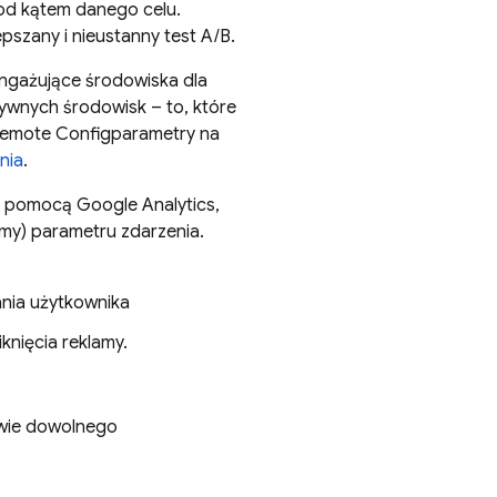
od kątem danego celu.
pszany i nieustanny test A/B.
 angażujące środowiska dla
ywnych środowisk – to, które
emote Config
parametry na
nia
.
za pomocą
Google Analytics
,
my) parametru zdarzenia.
nia użytkownika
iknięcia reklamy.
wie dowolnego