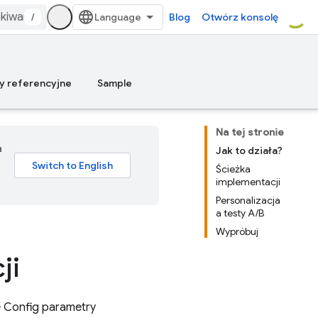
/
Blog
Otwórz konsolę
y referencyjne
Sample
Na tej stronie
a
Jak to działa?
Ścieżka
implementacji
Personalizacja
a testy A/B
Wypróbuj
ji
 Config
parametry