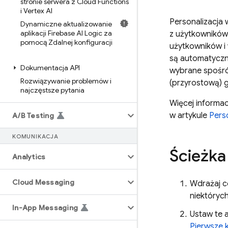
stronie serwera z Cloud Functions
i Vertex AI
Personalizacja
Dynamiczne aktualizowanie
aplikacji Firebase AI Logic za
z użytkowników
pomocą Zdalnej konfiguracji
użytkowników i 
są automatyczn
Dokumentacja API
wybrane spośró
Rozwiązywanie problemów i
(przyrostową) g
najczęstsze pytania
Więcej informac
w artykule
Pers
A
/
B Testing
KOMUNIKACJA
Ścieżka
Analytics
Cloud Messaging
Wdrażaj c
niektórych
In-App Messaging
Ustaw te 
Pierwsze k