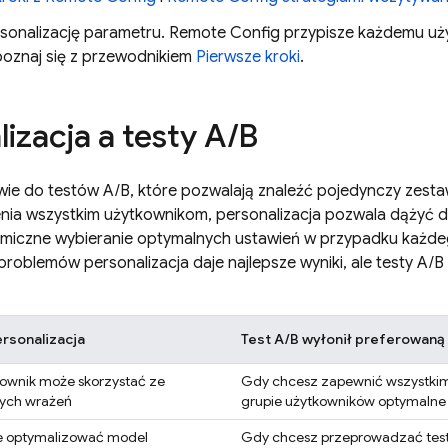
sonalizację parametru.
Remote Config
przypisze każdemu uż
apoznaj się z przewodnikiem
Pierwsze kroki
.
izacja a testy A
/
B
wie do testów A/B, które pozwalają znaleźć pojedynczy zesta
enia wszystkim użytkownikom, personalizacja pozwala dążyć d
amiczne wybieranie optymalnych ustawień w przypadku każd
problemów personalizacja daje najlepsze wyniki, ale testy A/B
rsonalizacja
Test A/B wyłonił preferowaną
ownik może skorzystać ze
Gdy chcesz zapewnić wszystkim
nych wrażeń
grupie użytkowników optymalne
e optymalizować model
Gdy chcesz przeprowadzać test