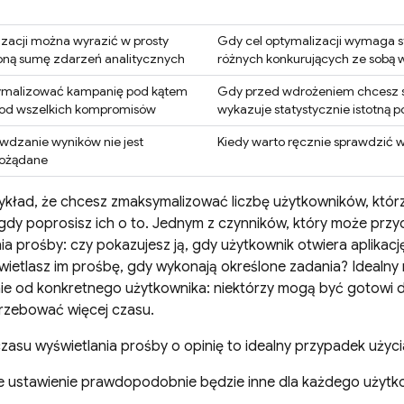
zacji można wyrazić w prosty
Gdy cel optymalizacji wymaga s
oną sumę zdarzeń analitycznych
różnych konkurujących ze sobą 
ymalizować kampanię pod kątem
Gdy przed wdrożeniem chcesz s
e od wszelkich kompromisów
wykazuje statystycznie istotną 
wdzanie wyników nie jest
Kiedy warto ręcznie sprawdzić w
ożądane
kład, że chcesz zmaksymalizować liczbę użytkowników, którz
gdy poprosisz ich o to. Jednym z czynników, który może przyc
ia prośby: czy pokazujesz ją, gdy użytkownik otwiera aplikację
wietlasz im prośbę, gdy wykonają określone zadania? Idealn
 od konkretnego użytkownika: niektórzy mogą być gotowi do 
trzebować więcej czasu.
zasu wyświetlania prośby o opinię to idealny przypadek użycia
 ustawienie prawdopodobnie będzie inne dla każdego użytk