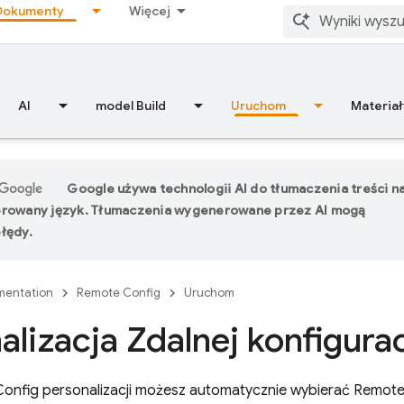
Dokumenty
Więcej
AI
model Build
Uruchom
Materiał
Google używa technologii AI do tłumaczenia treści n
erowany język. Tłumaczenia wygenerowane przez AI mogą
łędy.
entation
Remote Config
Uruchom
alizacja Zdalnej konfigurac
Config
personalizacji możesz automatycznie wybierać
Remote