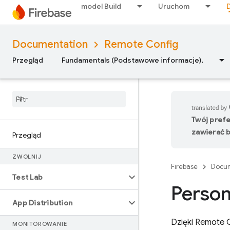
model Build
Uruchom
Documentation
Remote Config
Przegląd
Fundamentals (Podstawowe informacje),
Twój pref
zawierać b
Przegląd
ZWOLNIJ
Firebase
Docum
Test Lab
Person
App Distribution
Dzięki
Remote 
MONITOROWANIE