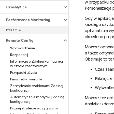
w przypadku po
Crashlytics
Personalizacja 
Gdy w aplikacj
Performance Monitoring
każdego użytkow
optymalizuje w
ITERACJA
określone gru
Remote Config
Możesz optymal
Wprowadzenie
a także optyma
Rozpocznij
Obejmuje to t
Informacje o Zdalnej konfiguracji
w czasie rzeczywistym
Czas zaan
Przypadki użycia
Kliknięcia
Parametry i warunki
Zarządzanie szablonami Zdalnej
Wyświetlen
konfiguracji
Automatycznie modyfikuj Zdalną
Możesz też op
konfigurację
Analytics
zdarze
Poznaj strategie wczytywania