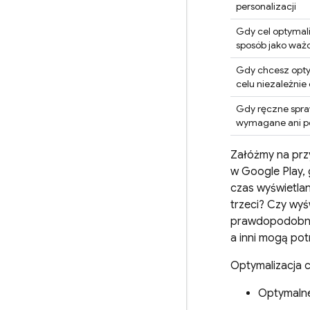
personalizacji
Gdy cel optymali
sposób jako waż
Gdy chcesz opt
celu niezależni
Gdy ręczne spra
wymagane ani p
Załóżmy na przy
w Google Play, 
czas wyświetlan
trzeci? Czy wyś
prawdopodobnie
a inni mogą po
Optymalizacja c
Optymalne