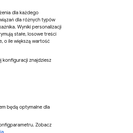
żenia dla każdego
związań dla różnych typów
źnika. Wyniki personalizacji
mują stałe, losowe treści
 o ile większą wartość
 konfiguracji znajdziesz
niem będą optymalne dla
nfig
parametru. Zobacz
ia
.