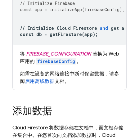
//
Initialize
Firebase
const
app
=
initializeApp
(
firebaseConfig
);
//
Initialize
Cloud
Firestore
and
get
a
refe
const
db
=
getFirestore
(
app
);
将
FIREBASE_CONFIGURATION
替换为 Web
应用的
firebaseConfig
。
如需在设备的网络连接中断时保留数据，请参
阅
启用离线数据
文档。
添加数据
Cloud Firestore
将数据存储在文档中，而文档存储
在集合中。在您首次向文档添加数据时，
Cloud