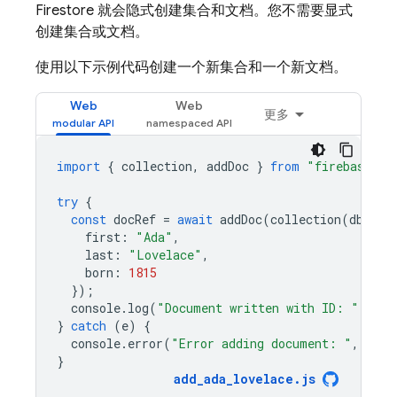
Firestore
就会隐式创建集合和文档。您不需要显式
创建集合或文档。
使用以下示例代码创建一个新集合和一个新文档。
Web
Web
更多
import
{
collection
,
addDoc
}
from
"firebase/fi
try
{
const
docRef
=
await
addDoc
(
collection
(
db
,
"u
first
:
"Ada"
,
last
:
"Lovelace"
,
born
:
1815
});
console
.
log
(
"Document written with ID: "
,
doc
}
catch
(
e
)
{
console
.
error
(
"Error adding document: "
,
e
);
}
add_ada_lovelace
.
js