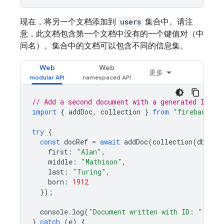
现在，将另一个文档添加到
users
集合中。请注
意，此文档包含第一个文档中没有的一个键值对（中
间名）。集合中的文档可以包含不同的信息集。
Web
Web
更多
// Add a second document with a generated ID.
import
{
addDoc
,
collection
}
from
"firebase/fi
try
{
const
docRef
=
await
addDoc
(
collection
(
db
,
"u
first
:
"Alan"
,
middle
:
"Mathison"
,
last
:
"Turing"
,
born
:
1912
});
console
.
log
(
"Document written with ID: "
,
doc
}
catch
(
e
)
{