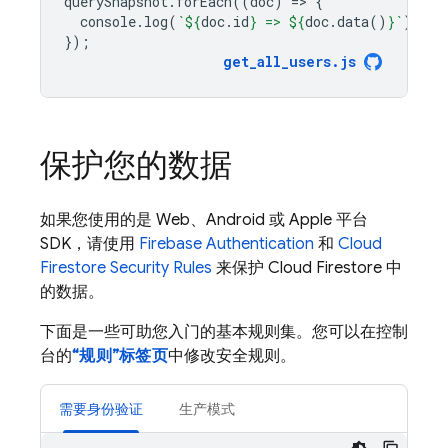
querySnapshot
.
forEach
((
doc
)
=
>
{
console
.
log
(
`
${
doc
.
id
}
 => 
${
doc
.
data
()
}
`
);
});
get_all_users
.
js
保护您的数据
如果您使用的是 Web、Android 或 Apple 平台
SDK，请使用
Firebase Authentication
和
Cloud
Firestore
Security Rules
来保护
Cloud Firestore
中
的数据。
下面是一些可助您入门的基本规则集。您可以在控制
台的
“规则”标签页
中修改安全规则。
需要身份验证
生产模式