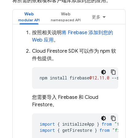
将所需的依赖项和客户端库添加到您的应用。
Web
Web
更多
按照相关说明
将 Firebase 添加到您的
Web 应用
。
Cloud Firestore
SDK 可以作为 npm 软
件包提供。
npm
install
firebase
@12.11.0
--
save
您需要导入 Firebase 和
Cloud
Firestore
。
import
{
initializeApp
}
from
"firebase
import
{
getFirestore
}
from
"firebase/