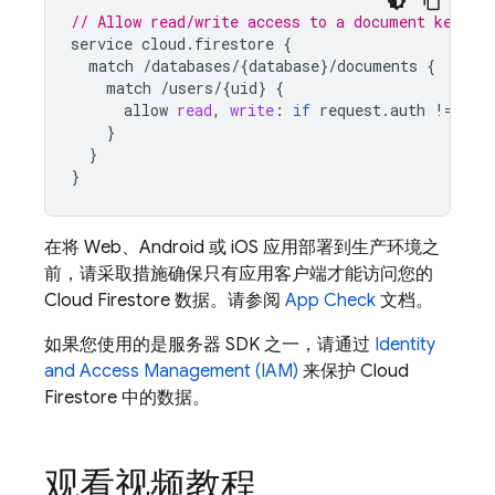
// Allow read/write access to a document keyed 
service
cloud
.
firestore
{
match
/
databases
/
{
database
}
/
documents
{
match
/
users
/
{
uid
}
{
allow
read
,
write
:
if
request
.
auth
!
=
nul
}
}
}
在将 Web、Android 或 iOS 应用部署到生产环境之
前，请采取措施确保只有应用客户端才能访问您的
Cloud Firestore
数据。请参阅
App Check
文档。
如果您使用的是服务器 SDK 之一，请通过
Identity
and Access Management (IAM)
来保护
Cloud
Firestore
中的数据。
观看视频教程