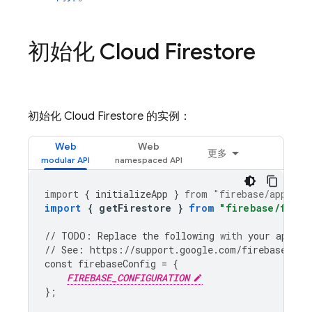
初始化
Cloud Firestore
初始化
Cloud Firestore
的实例：
Web
Web
更多
import
{
initializeApp
}
from
"firebase/app"
;
import
{
getFirestore
}
from
"firebase/fires
//
TODO
:
Replace
the
following
with
your
app
's 
//
See
:
https
:
//
support
.
google
.
com
/
firebase
/
ans
const
firebaseConfig
=
{
FIREBASE_CONFIGURATION
};