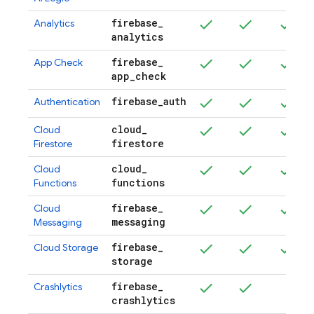
firebase
_
Analytics
analytics
firebase
_
App Check
app
_
check
firebase
_
auth
Authentication
cloud
_
Cloud
firestore
Firestore
cloud
_
Cloud
functions
Functions
firebase
_
Cloud
messaging
Messaging
firebase
_
Cloud Storage
storage
firebase
_
Crashlytics
crashlytics