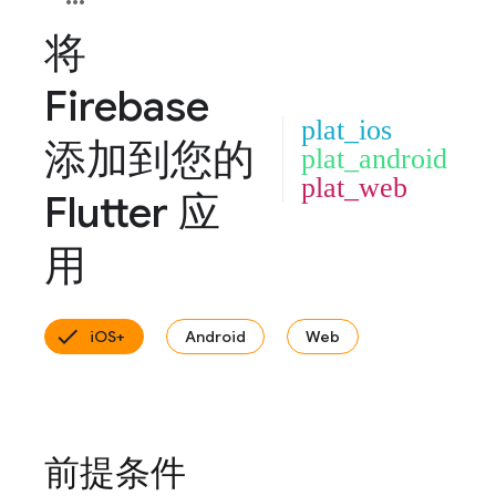
将
Firebase
plat_ios
添加到您的
plat_android
plat_web
Flutter 应
用
iOS+
Android
Web
前提条件