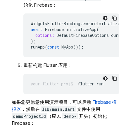
始化 Firebase：
WidgetsFlutterBinding
.
ensureInitialized
();
await
Firebase
.
initializeApp
(
options:
DefaultFirebaseOptions
.
currentP
);
runApp
(
const
MyApp
());
重新构建 Flutter 应用：
flutter
如果您更愿意使用演示项目，可以启动
Firebase 模
拟器
，然后在
lib/main.dart
文件中使用
demoProjectId
（应以
demo-
开头）初始化
Firebase：