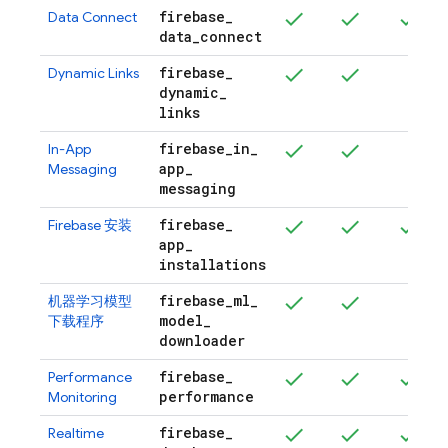
firebase
_
Data Connect
data
_
connect
firebase
_
Dynamic Links
dynamic
_
links
firebase
_
in
_
In-App
app
_
Messaging
messaging
firebase
_
Firebase
安装
app
_
installations
firebase
_
ml
_
机器学习模型
model
_
下载程序
downloader
firebase
_
Performance
performance
Monitoring
firebase
_
Realtime