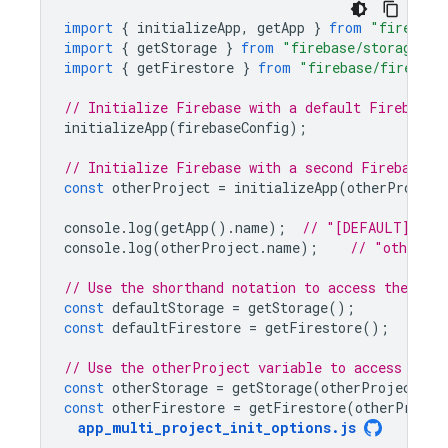
import
{
initializeApp
,
getApp
}
from
"firebase
import
{
getStorage
}
from
"firebase/storage"
;
import
{
getFirestore
}
from
"firebase/firestor
// Initialize Firebase with a default Firebase 
initializeApp
(
firebaseConfig
);
// Initialize Firebase with a second Firebase p
const
otherProject
=
initializeApp
(
otherProject
console
.
log
(
getApp
().
name
);
// "[DEFAULT]"
console
.
log
(
otherProject
.
name
);
// "otherPr
// Use the shorthand notation to access the def
const
defaultStorage
=
getStorage
();
const
defaultFirestore
=
getFirestore
();
// Use the otherProject variable to access the 
const
otherStorage
=
getStorage
(
otherProject
);
const
otherFirestore
=
getFirestore
(
otherProjec
app_multi_project_init_options
.
js