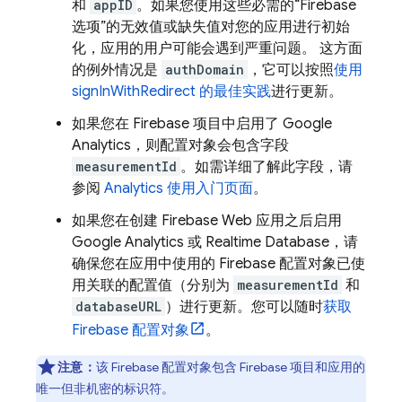
和
appID
。如果您使用这些必需的“Firebase
选项”的无效值或缺失值对您的应用进行初始
化，应用的用户可能会遇到严重问题。 这方面
的例外情况是
authDomain
，它可以按照
使用
signInWithRedirect 的最佳实践
进行更新。
如果您在 Firebase 项目中启用了
Google
Analytics
，则配置对象会包含字段
measurementId
。如需详细了解此字段，请
参阅
Analytics
使用入门页面
。
如果您在创建 Firebase Web 应用之后
启用
Google Analytics
或
Realtime Database
，请
确保您在应用中使用的 Firebase 配置对象已使
用关联的配置值（分别为
measurementId
和
databaseURL
）进行更新。您可以随时
获取
Firebase 配置对象
。
注意：
该 Firebase 配置对象包含 Firebase 项目和应用的
唯一但非机密的标识符。