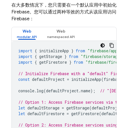
在大多数情况下，您只需要在一个默认应用中初始化
Firebase。您可以通过两种等效的方式从该应用访问
Firebase：
Web
Web
import
{
initializeApp
}
from
"firebase/app"
;
import
{
getStorage
}
from
"firebase/storage"
;
import
{
getFirestore
}
from
"firebase/firestor
// Initialize Firebase with a "default" Firebas
const
defaultProject
=
initializeApp
(
firebaseCo
console
.
log
(
defaultProject
.
name
);
// "[DEFAUL
// Option 1: Access Firebase services via the d
let
defaultStorage
=
getStorage
(
defaultProject
)
let
defaultFirestore
=
getFirestore
(
defaultProj
// Option 2: Access Firebase services using sho