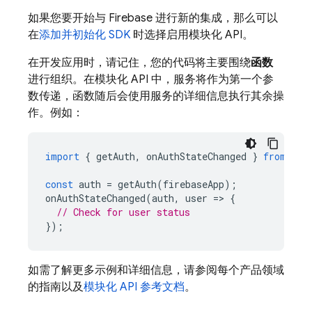
如果您要开始与 Firebase 进行新的集成，那么可以
在
添加并初始化 SDK
时选择启用模块化 API。
在开发应用时，请记住，您的代码将主要围绕
函数
进行组织。在模块化 API 中，服务将作为第一个参
数传递，函数随后会使用服务的详细信息执行其余操
作。例如：
import
{
getAuth
,
onAuthStateChanged
}
from
"fi
const
auth
=
getAuth
(
firebaseApp
);
onAuthStateChanged
(
auth
,
user
=
>
{
// Check for user status
});
如需了解更多示例和详细信息，请参阅每个产品领域
的指南以及
模块化 API 参考文档
。