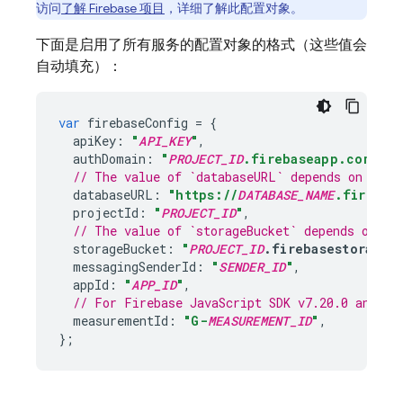
访问
了解 Firebase 项目
，详细了解此配置对象。
下面是启用了所有服务的配置对象的格式（这些值会
自动填充）：
var
firebaseConfig
=
{
apiKey
:
"
API_KEY
"
,
authDomain
:
"
PROJECT_ID
.firebaseapp.com"
,
// The value of `databaseURL` depends on the 
databaseURL
:
"https://
DATABASE_NAME
.firebas
projectId
:
"
PROJECT_ID
"
,
// The value of `storageBucket` depends on wh
storageBucket
:
"
PROJECT_ID
.firebasestorage.
messagingSenderId
:
"
SENDER_ID
"
,
appId
:
"
APP_ID
"
,
// For 
Firebase
JavaScript
 SDK v7.20.0 and la
measurementId
:
"G-
MEASUREMENT_ID
"
,
};